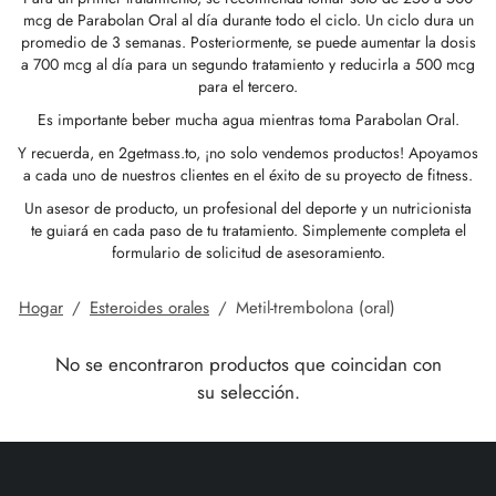
mcg de Parabolan Oral al día durante todo el ciclo. Un ciclo dura un
GAS INT. 🌍
OPHARMA-USA 🇺🇸
 🇪🇺 🌍
 Durabolin (decanoato De Nandrolona)
bolan (trembolona Hexa)
tato De Testosterona
abol Oral (metandienona)
la T3 / T4
-Gonadotropina
(hormonas De Crecimiento Humano)
-MGF
ytomel
866 – Ostarina
ete Para Bajar De Peso
log
irmar Mi Pago
promedio de 3 semanas. Posteriormente, se puede aumentar la dosis
a 700 mcg al día para un segundo tratamiento y reducirla a 500 mcg
para el tercero.
 🇪🇺 🌍
MA USA 🇺🇸
acéutica/ SHREE/ POWERBOLIC – Asia 🇺🇸
abol Inyectable (metandienona)
ren
osterona Oral
testin (fluoximesterona)
G
dos I
halon
41
tiroxina T4
77 – Ibutamoren
ete De Ganancia De Masa
letín Informativo
tcoin
Es importante beber mucha agua mientras toma Parabolan Oral.
ADA 🇪🇺
GAS INT. 🌍
la De Esteroides (inyección)
ionato De Testosterona
rdrol (Metasterona)
ozol (Femara)
dos II
P-2
rutida
rutida
140 – Testolona
ete De Ganancia De Masa Magra
astrear Mi Pedido
 Tarjeta De Crédito
Y recuerda, en 2getmass.to, ¡no solo vendemos productos! Apoyamos
a cada uno de nuestros clientes en el éxito de su proyecto de fitness.
SS-PHARMA 🇪🇺🌍
OPHARMA-UE 🇪🇺
IMA / PHARMACOM INT. 🌍
cción De Masteron (Drostanolona)
lpropionato De Testosterona
la De Esteroides (oral)
adex (tamoxifeno)
ida De Peso
P-6
nk
glutida (Ozempic)
– Mastorin
ete De Mujeres
dido Recibido
WU
Un asesor de producto, un profesional del deporte y un nutricionista
te guiará en cada paso de tu tratamiento. Simplemente completa el
IMA / PHARMACOM INT. 🌍
formulario de solicitud de asesoramiento.
ERAL-PHARMA 🇪🇺
acéutica/ SHREE/ POWERBOLIC – Asia 🇺🇸
lpropionato De Nandrolona (NPP)
osterona Sustanon
finilo
iron (Mesterolona)
acéutico
relina
glutida (Ozempic)
epatide (Mounjaro)
 Andarine
otos Del Paquete
G
Hogar
/
Esteroides orales
/
Metil-trembolona (oral)
MA / SOMATROP 🇪🇺
obolan Inyectable (metenolona)
canoato De Testosterona
l-Trembolona (oral)
ección Del Hígado
llas Sexuales
gmento De HGH
ax
009 – Stenabolic
señas
IA
No se encontraron productos que coincidan con
RMA-EU 🇪🇺
bolonas
 T4 / T6
cutane
morelin
1 – Miostina
ransferencia Bancaria
su selección.
ME-PHARMA 🇪🇺
ato De Trestolona (MENT)
obolan Oral (acetato De Metenolona)
M
orelina
sina Alfa
elle (USA)
SS-PHARMA 🇪🇺🌍
trol Inyectable (estanozolol)
ctil (sibutramina)
arnitina (L-Carnitina)
sina Beta TB-500
VENMO (USA)