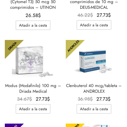
(Cytomel T3) 50 mcg 50
comprimidos de 10 mg –
comprimidos – UTINON
DEUS-MEDICAL
El
El
46.22
$
27.73
$
26.58
$
precio
precio
Añadir a la cesta
Añadir a la cesta
original
actual
era:
es:
ANDROLEX
46.22$.
27.73$
DRIADA
Modus (Modafinilo) 100 mg –
Clenbuterol 40 mcg/tableta –
Driada Medical
ANDROLEX
El
El
El
El
34.67
$
27.73
$
36.98
$
27.73
$
precio
precio
precio
precio
Añadir a la cesta
Añadir a la cesta
original
actual
original
actual
era:
es:
era:
es: