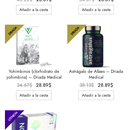
precio
precio
precio
precio
Añadir a la cesta
Añadir a la cesta
original
actual
original
actual
era:
es:
era:
es:
46.22$.
28.89$.
34.67$.
28.89$
DRIADA
DRIADA
Yohimbinos (clorhidrato de
Astrágalo de Allaes – Driada
yohimbina) – Driada Medical
Medical
El
El
El
El
34.67
$
28.89
$
38.13
$
28.89
$
precio
precio
precio
precio
Añadir a la cesta
Añadir a la cesta
original
actual
original
actual
era:
es:
era:
es:
34.67$.
28.89$.
38.13$.
28.89$
UTINON