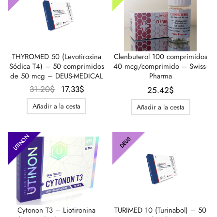
THYROMED 50 (Levotiroxina
Clenbuterol 100 comprimidos
Sódica T4) – 50 comprimidos
40 mcg/comprimido – Swiss-
de 50 mcg – DEUS-MEDICAL
Pharma
El
El
31.20
$
17.33
$
25.42
$
precio
precio
Añadir a la cesta
Añadir a la cesta
original
actual
era:
es:
31.20$.
17.33$.
UTINON
DEUS
Cytonon T3 – Liotironina
TURIMED 10 (Turinabol) – 50