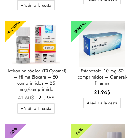
original
actual
era:
es:
Añadir a la cesta
era:
es:
31.20$.
20.80$
28.89$.
20.80$.
HIL/SOMA
GENERAL
Liotironina sódica (T3-Cytomel)
Estanozolol 10 mg 50
– Hilma Biocare – 50
comprimidos – General-
comprimidos – 25
Pharma
mcg/comprimido
21.96
$
El
El
41.60
$
21.96
$
Añadir a la cesta
precio
precio
Añadir a la cesta
original
actual
era:
es:
41.60$.
21.96$.
SUIZO
DEUS