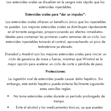
Los esteroides orales se disuelven en la sangre más rápido que los
esteroides inyectables.
GAS INT. 🌍
OPHARMA-USA 🇺🇸
 🇪🇺 🌍
 Durabolin (decanoato De Nandrolona)
bolan (trembolona Hexa)
tato De Testosterona
la T3 / T4
-Gonadotropina
(hormonas De Crecimiento Humano)
-MGF
ytomel
866 – Ostarina
ete Para Bajar De Peso
log
irmar Mi Pago
abol Oral (metandienona)
Esteroides orales para "dar un impulso":
 🇪🇺 🌍
MA USA 🇺🇸
acéutica/ SHREE/ POWERBOLIC – Asia 🇺🇸
abol Inyectable (metandienona)
ren
osterona Oral
G
dos I
halon
41
tiroxina T4
77 – Ibutamoren
ete De Ganancia De Masa
letín Informativo
tcoin
testin (fluoximesterona)
Los esteroides orales ofrecen un beneficio único que los inyectables
no pueden. Los mejores esteroides orales se distribuyen rápidamente
en el torrente sanguíneo, proporcionando así efectos inmediatos.
ADA 🇪🇺
GAS INT. 🌍
la De Esteroides (inyección)
ionato De Testosterona
ozol (Femara)
dos II
P-2
rutida
rutida
140 – Testolona
ete De Ganancia De Masa Magra
astrear Mi Pedido
 Tarjeta De Crédito
rdrol (Metasterona)
Ideales para comenzar las primeras cuatro semanas de un ciclo. Los
SS-PHARMA 🇪🇺🌍
esteroides inyectables tomarán el control, aprovechando un pico de
OPHARMA-UE 🇪🇺
IMA / PHARMACOM INT. 🌍
cción De Masteron (Drostanolona)
lpropionato De Testosterona
adex (tamoxifeno)
ida De Peso
P-6
nk
glutida (Ozempic)
– Mastorin
ete De Mujeres
dido Recibido
WU
la De Esteroides (oral)
testosterona ya elevado.
IMA / PHARMACOM INT. 🌍
Dianabol y Anadrol son los mejores esteroides orales para iniciar un
ERAL-PHARMA 🇪🇺
acéutica/ SHREE/ POWERBOLIC – Asia 🇺🇸
lpropionato De Nandrolona (NPP)
osterona Sustanon
iron (Mesterolona)
acéutico
relina
glutida (Ozempic)
epatide (Mounjaro)
 Andarine
otos Del Paquete
G
finilo
ciclo de ganancia de masa y fuerza, mientras que Winstrol es la
mejor opción para acelerar un ciclo de corte o pérdida de peso.
MA / SOMATROP 🇪🇺
obolan Inyectable (metenolona)
canoato De Testosterona
ección Del Hígado
llas Sexuales
gmento De HGH
ax
009 – Stenabolic
señas
IA
Protecciones:
l-Trembolona (oral)
La ingestión oral de esteroides puede causar daño hepático. Sin
embargo, este estrés hepático puede evitarse fácilmente siguiendo
RMA-EU 🇪🇺
bolonas
cutane
morelin
1 – Miostina
ransferencia Bancaria
 T4 / T6
estas sencillas reglas:
No tome esteroides orales durante un período prolongado de
ME-PHARMA 🇪🇺
ato De Trestolona (MENT)
M
orelina
sina Alfa
elle (USA)
obolan Oral (acetato De Metenolona)
tiempo.
Evite el alcohol y los medicamentos tóxicos, ya que pueden
SS-PHARMA 🇪🇺🌍
trol Inyectable (estanozolol)
arnitina (L-Carnitina)
sina Beta TB-500
VENMO (USA)
ctil (sibutramina)