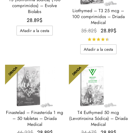
comprimidos) – Evolve
Liothymed – T3 25 mcg –
Biolabs
100 comprimidos – Driada
28.89
$
Medical
El
El
35.82
$
28.89
$
Añadir a la cesta
precio
precio
Calificado
original
actual
Añadir a la cesta
era:
es:
35.82$.
28.89$
DRIADA
DRIADA
Finastelad – Finasterida 1 mg
T4 Euthymed 50 mcg
– 50 tabletas – Driada
(Levotiroxina Sódica) – Driada
Medical
Medical
El
El
El
El
46.22
$
28.89
$
34.67
$
28.89
$