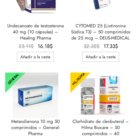
Undecanoato de testosterona
CYTOMED 25 (Liotironina
40 mg (10 cápsulas) –
Sódica T3) – 50 comprimidos
Healing Pharma
de 25 mcg – DEUS-MEDICAL
El
El
El
El
23.11
$
16.18
$
32.35
$
17.33
$
precio
precio
precio
precio
Añadir a la cesta
Añadir a la cesta
original
actual
original
actual
era:
es:
era:
es:
HIL/SOMA
GENERAL
23.11$.
16.18$.
32.35$.
17.33$.
Metandienona 10 mg 50
Clorhidrato de clenbuterol –
comprimidos – General-
Hilma Biocare – 50
Pharma
comprimidos – 40