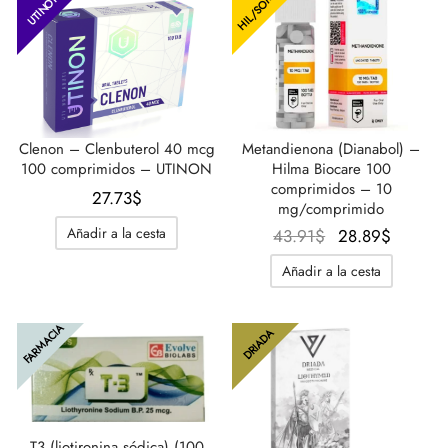
HIL/SOMA
34.67$.
27.73$.
36.98$.
27.73$.
UTINON
Clenon – Clenbuterol 40 mcg
Metandienona (Dianabol) –
100 comprimidos – UTINON
Hilma Biocare 100
comprimidos – 10
27.73
$
mg/comprimido
Añadir a la cesta
El
El
43.91
$
28.89
$
precio
precio
Añadir a la cesta
original
actual
era:
es:
FARMACIA
43.91$.
28.89$
DRIADA
T3 (liotironina sódica) (100