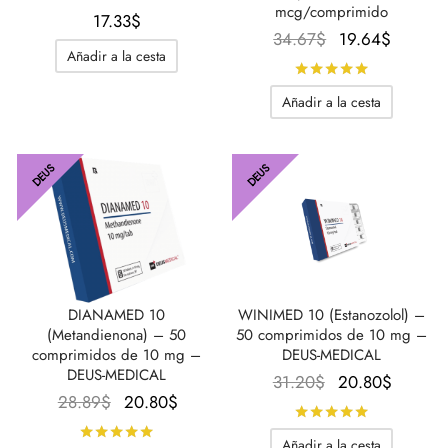
mcg/comprimido
17.33
$
El
El
34.67
$
19.64
$
Añadir a la cesta
precio
precio
Calificado
original
actual
Añadir a la cesta
era:
es:
34.67$.
19.64$
DEUS
DEUS
DIANAMED 10
WINIMED 10 (Estanozolol) –
(Metandienona) – 50
50 comprimidos de 10 mg –
comprimidos de 10 mg –
DEUS-MEDICAL
DEUS-MEDICAL
El
El
31.20
$
20.80
$
El
El
28.89
$
20.80
$
precio
precio
Calificado
precio
precio
original
actual
Calificado con
de 5
Añadir a la cesta