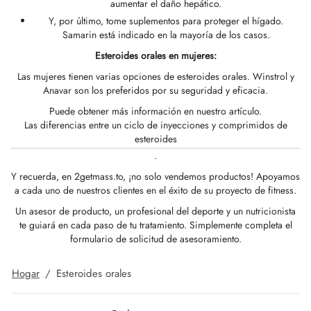
aumentar el daño hepático.
Y, por último, tome suplementos para proteger el hígado.
IGER / GENETIC 🇪🇺
notan
epatide (Mounjaro)
utamol
Samarin está indicado en la mayoría de los casos.
Esteroides orales en mujeres:
CO 🇪🇺
F
torelina GnRH
ato De Estenbolona
Las mujeres tienen varias opciones de esteroides orales. Winstrol y
Anavar son los preferidos por su seguridad y eficacia.
NON 🇪🇺
nabol Oral
Puede obtener más información en nuestro artículo.
Las diferencias entre un ciclo de inyecciones y comprimidos de
esteroides
IMA / PHARMACOM INT. 🌍
trol (estanozolol) Oral
.
Y recuerda, en 2getmass.to, ¡no solo vendemos productos! Apoyamos
a cada uno de nuestros clientes en el éxito de su proyecto de fitness.
Un asesor de producto, un profesional del deporte y un nutricionista
te guiará en cada paso de tu tratamiento. Simplemente completa el
formulario de solicitud de asesoramiento.
Hogar
/
Esteroides orales