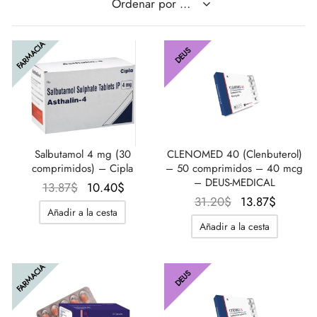
FARMACIA
DEUS
Salbutamol 4 mg (30
CLENOMED 40 (Clenbuterol)
comprimidos) – Cipla
– 50 comprimidos – 40 mcg
– DEUS-MEDICAL
El
El
13.87
$
10.40
$
El
El
31.20
$
13.87
$
precio
precio
Añadir a la cesta
precio
precio
original
actual
Añadir a la cesta
original
actual
era:
es:
era:
es:
13.87$.
10.40$.
FARMACIA
31.20$.
13.87$.
DEUS