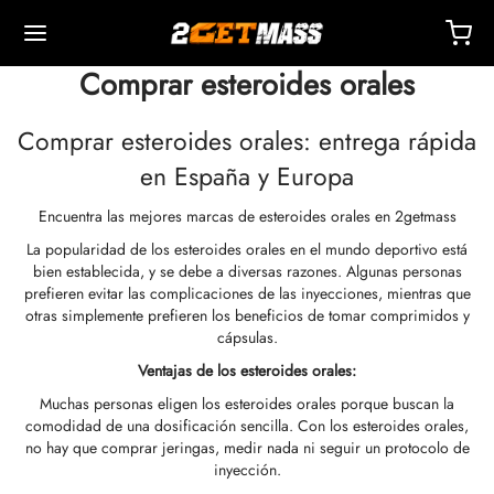
Comprar esteroides orales
Comprar esteroides orales: entrega rápida
en España y Europa
Encuentra las mejores marcas de esteroides orales en 2getmass
Back
Back
Back
Back
Back
Back
Back
Back
Back
Back
Back
Back
Back
Back
Back
Back
Back
Back
Back
La popularidad de los esteroides orales en el mundo deportivo está
bien establecida, y se debe a diversas razones. Algunas personas
OPA 🇪🇺
dos Unidos 🇺🇸
NDO 🌍
ECTABLES
cción De Masteron (Drostanolona)
mbolonas
TOSTERONAS
LES
 T4 / T6
TECCIONES
OS
sorios De Inyección
idos I
idos II
dida De Peso
RM
UETE
acto
Pago
prefieren evitar las complicaciones de las inyecciones, mientras que
otras simplemente prefieren los beneficios de tomar comprimidos y
cápsulas.
o, Entrega Y Venta Minorista Por Almacén
o, Entrega Y Venta Minorista Por Almacén
o, Entrega Y Venta Minorista Por Almacén
onato De 1-Testosterona (DHB)
tato De Masteron (drostanolona)
ato De Trembolona
 De Testosterona (suspensión)
ytomel
idex (anastrozol)
sorios De Inyección
ngas Para Inyección Intramuscular
r
 GRF 1-29
buterol
-105
ete Antienvejecimiento
entro De Soporte
dos De Pago
rol (oximetolona) Oral
Ventajas de los esteroides orales:
Muchas personas eligen los esteroides orales porque buscan la
nticidad
nticidad
nticidad
cción De Anadrol (oximetolona)
ionato De Masteron (Drostanolona)
 De Trembolona
a De Testosterona
tiroxina T4
id (clomifeno)
ético
ngas Para Inyección Subcutánea
157
ABRAS-C
ctil (sibutramina)
0516 – Cardarine
ete De Resistencia
ntrenamiento
nga Un Descuento
ar (oxandrolona)
comodidad de una dosificación sencilla. Con los esteroides orales,
no hay que comprar jeringas, medir nada ni seguir un protocolo de
ROLEX 🇪🇺
GAS 🇺🇸
GAS INT. 🌍
enona (Equipoise)
tato De Trembolona
onato De Testosterona
estano (Aromasin)
enación Sanguínea Por EPO
 Bacteriostática
ocina
utamol
– Ligandrol
ete De Fuerza
Q – Preguntas Frecuentes
r Mi Pedido
buterol
inyección.