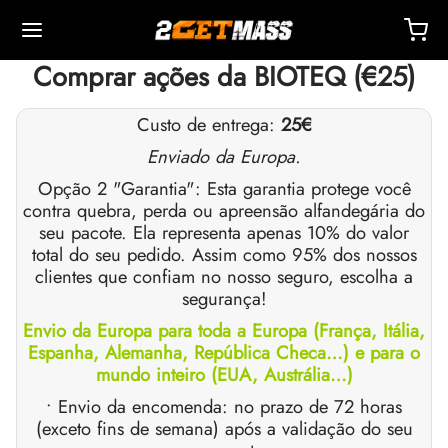
Comprar ações da BIOTEQ (€25)
Custo de entrega:
25€
Enviado da Europa.
Opção 2 "Garantia": Esta garantia protege você
Back
Back
Back
Back
Back
Back
Back
Back
Back
Back
Back
Back
Back
Back
Back
Back
Back
Back
Back
contra quebra, perda ou apreensão alfandegária do
seu pacote. Ela representa apenas 10% do valor
total do seu pedido. Assim como 95% dos nossos
OPA 🇪🇺
 🇺🇸
NDO 🌍
TÁVEIS
ção De Masteron (Drostanolona)
mbolonas
TOSTERONAS
IS
 T4 / T6
TEÇÕES
TROS
sórios De Injeção
ídeos I
ídeos II
da De Peso
Ms
OTE
ato
Pagamento
clientes que confiam no nosso seguro, escolha a
segurança!
o, Entrega E Varejo Por Armazém
o, Entrega E Varejo Por Armazém
o, Entrega E Varejo Por Armazém
pionato De Testosterona (DHB)
eron (Drostanolona) Enantato
ato De Trembolona
 De Testosterona (Suspensão)
rol (oximetolona) Oral
ytomel
idex (Anastrozol)
sórios De Injeção
ngas Para Injeção Intramuscular
r
 GRF 1-29
buterol
-105
te Antienvelhecimento
entral De Suporte
dos De Pagamento
Envio da Europa para toda a Europa (França, Itália,
Espanha, Alemanha, República Checa…) e para o
mundo inteiro (EUA, Austrália…)
nticidade
nticidade
nticidade
ção De Anadrol (oximetolona)
ionato De Masteron (Drostanolona)
 De Trembolona
e De Testosterona
ar (Oxandrolona)
evotiroxina
id (Clomifeno)
ético
ngas Para Injeção Subcutânea
157
AVRAS-C
ctil (Sibutramina)
0516 – Cardarine
te De Resistência
reinamento
he Um Desconto
• Envio da encomenda: no prazo de 72 horas
ROLEX 🇪🇺
GAS 🇺🇸
GAS INT. 🌍
enona (Equipoise)
tato De Trembolona
onato De Testosterona
buterol
estano (Aromasin)
enação Sanguínea EPO
 Bacteriostática
ocina
utamol
– Ligandol
te De Força
Q – Perguntas Frequentes
r Pelo Meu Pedido
(exceto fins de semana) após a validação do seu