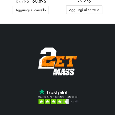
Il
Il
79.27
$
67.79
$
60.89
$
prezzo
prezzo
Aggiungi al carrello
Aggiungi al carrello
originale
attuale
era:
è:
67.79$.
60.89$.