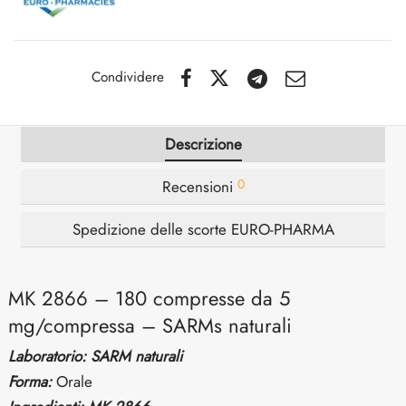
SS-PHARMA 🇪🇺🌍
utamolo
notano
epatide (Mounjaro)
IGER / GENETIC 🇪🇺
Condividere
ato Di Stenbolone
F
torelina GnRH
CO 🇪🇺
nabol Orale
Descrizione
NON 🇪🇺
trol (Stanozolol) Orale
0
Recensioni
IMA / PHARMACOM INT. 🌍
Spedizione delle scorte EURO-PHARMA
MK 2866 – 180 compresse da 5
mg/compressa – SARMs naturali
Laboratorio: SARM naturali
Forma:
Orale