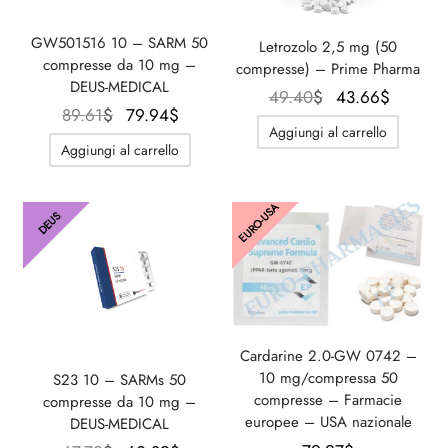
GW501516 10 – SARM 50
Letrozolo 2,5 mg (50
compresse da 10 mg –
compresse) – Prime Pharma
DEUS-MEDICAL
Il
Il
49.40
$
43.66
$
Il
Il
89.61
$
79.94
$
prezzo
prezzo
Aggiungi al carrello
prezzo
prezzo
originale
attuale
Aggiungi al carrello
originale
attuale
era:
è:
era:
è:
49.40$.
43.66$
EURO-USA
89.61$.
79.94$.
DEUS
Cardarine 2.0-GW 0742 –
10 mg/compressa 50
S23 10 – SARMs 50
compresse – Farmacie
compresse da 10 mg –
europee – USA nazionale
DEUS-MEDICAL