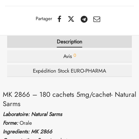
IGER / GENETIC 🇪🇺
utamol
notan
epatide (Mounjaro)
Partager
QUE 🇪🇺
bolone Acetate
F
torelin GnRH
Description
NON 🇪🇺
nabol Oral
0
Avis
IMA / PHARMACOM INT. 🌍
trol (Stanozolol) Oral
Expédition Stock EURO-PHARMA
MK 2866 – 180 cachets 5mg/cachet- Natural
Sarms
Laboratoire: Natural Sarms
Forme:
Orale
Ingredients: MK 2866