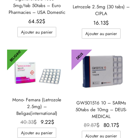
5mg/tab 50tabs – Euro
Letrozole 2.5mg (30 tabs) –
Pharmacies – USA Domestic
CIPLA
64.52
$
16.13
$
Ajouter au panier
Ajouter au panier
BELIG-INT
DEUS
Mono- Femara (Letrozole
GW501516 10 – SARMs
2.5mg) –
50tabs de 10mg – DEUS-
Beligas(international)
MEDICAL
Le prix
Le prix
40.33
$
9.22
$
Le prix
Le prix
89.87
$
80.17
$
initial
actuel
initial
actuel
Ajouter au panier
Ajouter au panier
était :
est :