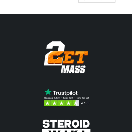
était :
est :
40.33$.
9.22$.
89.87$.
80.17$.