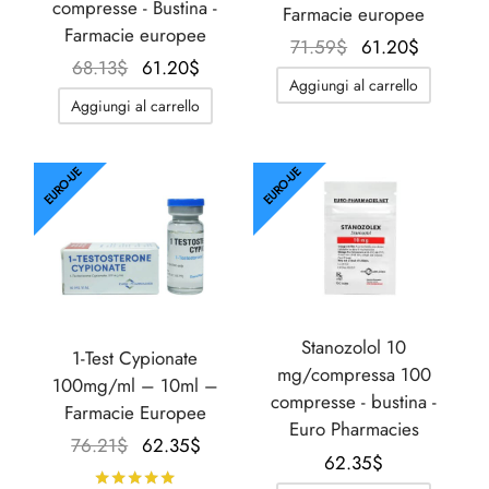
compresse - Bustina -
Farmacie europee
Farmacie europee
Il
Il
71.59
$
61.20
$
Il
Il
68.13
$
61.20
$
prezzo
prezzo
Aggiungi al carrello
prezzo
prezzo
originale
attuale
Aggiungi al carrello
originale
attuale
era:
è:
era:
è:
71.59$.
61.20$.
68.13$.
61.20$.
EURO-UE
EURO-UE
Stanozolol 10
1-Test Cypionate
mg/compressa 100
100mg/ml – 10ml –
compresse - bustina -
Farmacie Europee
Euro Pharmacies
Il
Il
76.21
$
62.35
$
62.35
$
prezzo
prezzo
Valutato
su 5