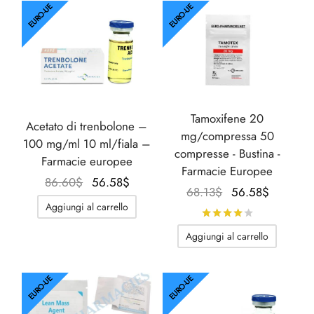
76.21$.
56.58$.
EURO-UE
EURO-UE
Tamoxifene 20
Acetato di trenbolone –
mg/compressa 50
100 mg/ml 10 ml/fiala –
compresse - Bustina -
Farmacie europee
Farmacie Europee
Il
Il
86.60
$
56.58
$
Il
Il
68.13
$
56.58
$
prezzo
prezzo
Aggiungi al carrello
prezzo
prezzo
Valutato
su 
originale
attuale
originale
attuale
era:
è:
Aggiungi al carrello
era:
è:
86.60$.
56.58$.
68.13$.
56.58$.
EURO-UE
EURO-UE