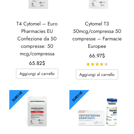
T4 Cytomel – Euro
Cytomel T3
Pharmacies EU
50mcg/compressa 50
Confezione da 50
compresse – Farmacie
compresse: 50
Europee
mcg/compressa
66.97
$
65.82
$
Valutato
su 
Aggiungi al carrello
Aggiungi al carrello
EURO-UE
EURO-UE