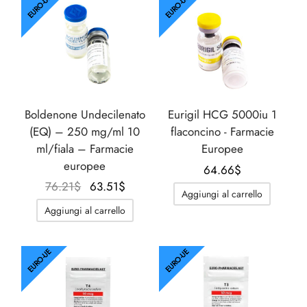
EURO-UE
EURO-UE
Boldenone Undecilenato
Eurigil HCG 5000iu 1
(EQ) – 250 mg/ml 10
flaconcino - Farmacie
ml/fiala – Farmacie
Europee
europee
64.66
$
Il
Il
76.21
$
63.51
$
Aggiungi al carrello
prezzo
prezzo
Aggiungi al carrello
originale
attuale
era:
è:
76.21$.
63.51$.
EURO-UE
EURO-UE