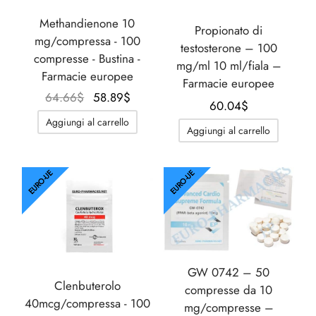
Methandienone 10
Propionato di
mg/compressa - 100
testosterone – 100
compresse - Bustina -
mg/ml 10 ml/fiala –
Farmacie europee
Farmacie europee
Il
Il
64.66
$
58.89
$
60.04
$
prezzo
prezzo
Aggiungi al carrello
originale
attuale
Aggiungi al carrello
era:
è:
64.66$.
58.89$.
EURO-UE
EURO-UE
GW 0742 – 50
Clenbuterolo
compresse da 10
40mcg/compressa - 100
mg/compresse –