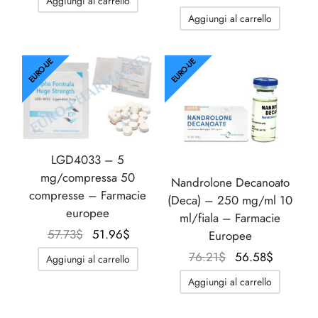
Aggiungi al carrello
originale
attuale
prezzo
prezzo
SS-PHARMA 🇪🇺🌍
Aggiungi al carrello
era:
è:
originale
attuale
utamolo
notano
epatide (Mounjaro)
57.73$.
33.49$.
era:
è:
IGER / GENETIC 🇪🇺
55.42$.
35.80$.
EURO-UE
EURO-UE
ato Di Stenbolone
F
torelina GnRH
CO 🇪🇺
nabol Orale
NON 🇪🇺
trol (Stanozolol) Orale
LGD4033 – 5
IMA / PHARMACOM INT. 🌍
mg/compressa 50
Nandrolone Decanoato
compresse – Farmacie
(Deca) – 250 mg/ml 10
europee
ml/fiala – Farmacie
Il
Il
57.73
$
51.96
$
Europee
prezzo
prezzo
Il
Il
76.21
$
56.58
$
Aggiungi al carrello
originale
attuale
prezzo
prezzo
Aggiungi al carrello
era:
è:
originale
attuale
57.73$.
51.96$.
era:
è: