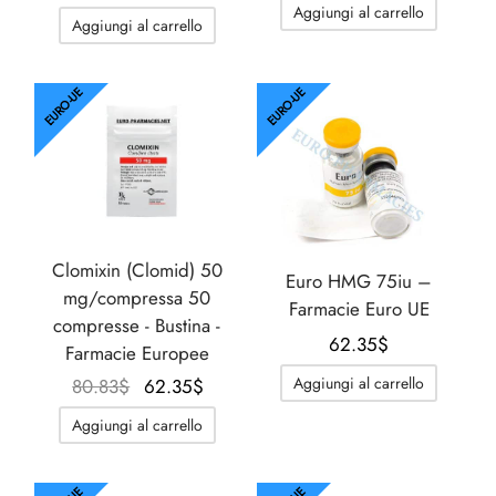
originale
attuale
Aggiungi al carrello
Aggiungi al carrello
era:
è:
76.21$.
62.35$.
EURO-UE
EURO-UE
Clomixin (Clomid) 50
Euro HMG 75iu –
mg/compressa 50
Farmacie Euro UE
compresse - Bustina -
62.35
$
Farmacie Europee
Il
Il
Aggiungi al carrello
80.83
$
62.35
$
prezzo
prezzo
Aggiungi al carrello
originale
attuale
era:
è:
80.83$.
62.35$.