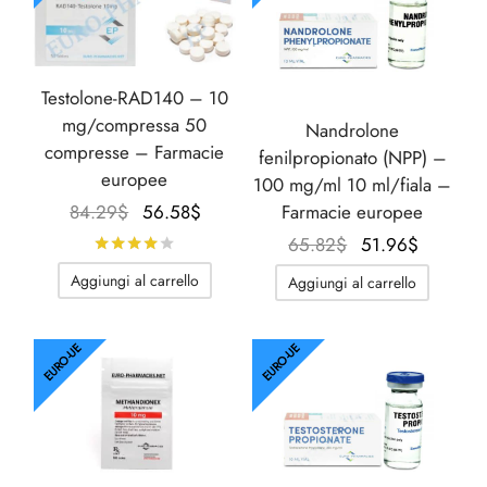
Testolone-RAD140 – 10
mg/compressa 50
Nandrolone
compresse – Farmacie
fenilpropionato (NPP) –
europee
100 mg/ml 10 ml/fiala –
Il
Il
84.29
$
56.58
$
Farmacie europee
prezzo
prezzo
Il
Il
65.82
$
51.96
$
Valutato
su 5
originale
attuale
prezzo
prezzo
Aggiungi al carrello
Aggiungi al carrello
era:
è:
originale
attuale
84.29$.
56.58$.
era:
è:
65.82$.
51.96$.
EURO-UE
EURO-UE