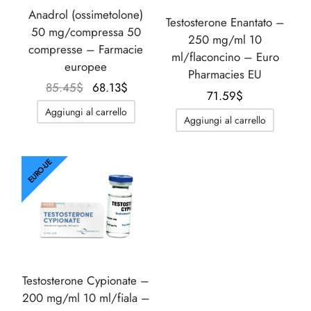
Anadrol (ossimetolone)
Testosterone Enantato –
50 mg/compressa 50
250 mg/ml 10
compresse – Farmacie
ml/flaconcino – Euro
europee
Pharmacies EU
Il
Il
85.45
$
68.13
$
71.59
$
prezzo
prezzo
Aggiungi al carrello
originale
attuale
Aggiungi al carrello
era:
è:
85.45$.
68.13$.
EURO-UE
Testosterone Cypionate –
200 mg/ml 10 ml/fiala –