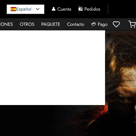
👤 Cuenta
🛍️ Pedidos
Español
IONES
OTROS
PAQUETE
Contacto
💳 Pago