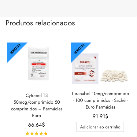
Produtos relacionados
EURO-UE
EURO-UE
Turanabol 10mg/comprimido
Cytomel T3
- 100 comprimidos - Sachê -
50mcg/comprimido 50
Euro Farmácias
comprimidos – Farmácias
Euro
91.91
$
66.64
$
Adicionar ao carrinho
Avaliado
de 5