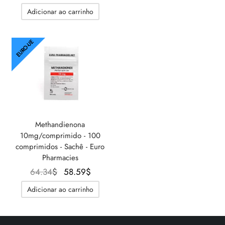
Adicionar ao carrinho
EURO-UE
Methandienona
10mg/comprimido - 100
comprimidos - Sachê - Euro
Pharmacies
O
O
64.34
$
58.59
$
preço
preço
Adicionar ao carrinho
original
atual é:
era:
58.59$.
64.34$.