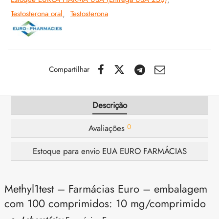
Testosterona oral
,
Testosterona
IGER / GENETIC 🇪🇺
utamol
notan
epatide (Mounjaro)
CO 🇪🇺
ato De Estenbolona
F
torelina GnRH
Compartilhar
NON 🇪🇺
nabol Oral
IMA / PHARMACOM INT. 🌍
trol (Estanozolol) Oral
Descrição
0
Avaliações
Estoque para envio EUA EURO FARMÁCIAS
Methyl1test – Farmácias Euro – embalagem
com 100 comprimidos: 10 mg/comprimido