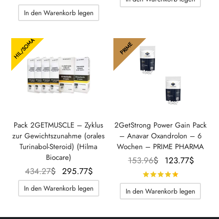
Preis war:
Preis
Preis war:
Preis
In den Warenkorb legen
197.61$.
beträgt:
41.36$.
beträgt:
156.08$.
21.83$.
HIL/SOMA
PRIME
Pack 2GETMUSCLE – Zyklus
2GetStrong Power Gain Pack
zur Gewichtszunahme (orales
– Anavar Oxandrolon – 6
Turinabol-Steroid) (Hilma
Wochen – PRIME PHARMA
Biocare)
Der
Der
153.96
$
123.77
$
Der
Der
434.27
$
295.77
$
ursprüngliche
aktuel
Bewertet m
ursprüngliche
aktuelle
Preis war:
Prei
In den Warenkorb legen
In den Warenkorb legen
Preis war:
Preis
153.96$.
beträg
434.27$.
beträgt:
123.77