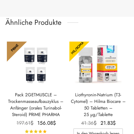
Ähnliche Produkte
HIL/SOMA
PRIME
Pack 2GETMUSCLE –
Liothyronin-Natrium (T3-
Trockenmasseaufbauzyklus –
Cytomel) – Hilma Biocare –
Anfänger (orales Turinabol-
50 Tabletten –
Steroid) PRIME PHARMA
25 µg/Tablette
Der
Der
Der
Der
197.61
$
156.08
$
41.36
$
21.83
$
ursprüngliche
aktuelle
ursprüngliche
aktuelle
Bewertet mit
von 5
In den Warenkorb legen