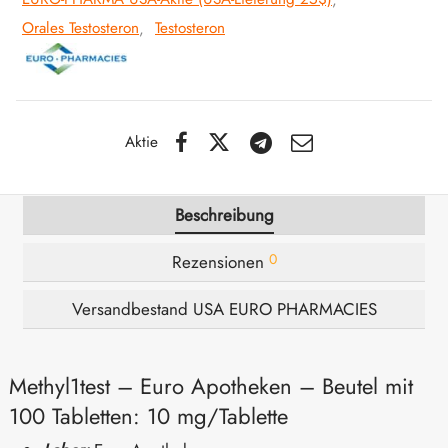
Orales Testosteron
,
Testosteron
IGER / GENETIC 🇪🇺
utamol
notan
epatide (Mounjaro)
IGARTIG 🇪🇺
bolonacetat
F
torelin GnRH
Aktie
NON 🇪🇺
es Turinabol
IMA / PHARMACOM INT. 🌍
trol (Stanozolol) Oral
Beschreibung
0
Rezensionen
Versandbestand USA EURO PHARMACIES
Methyl1test – Euro Apotheken – Beutel mit
100 Tabletten: 10 mg/Tablette