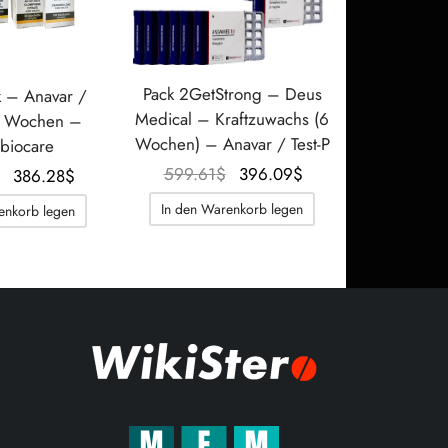
Pack 2GetStrong – Deus
k – Anavar /
Medical – Kraftzuwachs (6
6 Wochen –
Wochen) – Anavar / Test-P
 biocare
Der
Der
599.61
$
396.09
$
Der
Der
386.28
$
ursprüngliche
aktuelle
ursprüngliche
aktuelle
In den Warenkorb legen
enkorb legen
Preis war:
Preis
Preis war:
Preis
599.61$.
beträgt:
575.46$.
beträgt:
396.09$.
386.28$.