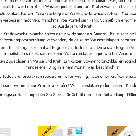
st keine Form von Testosteron mit der Testosteronsuspension vergleichbar. D
chnell. Es wird direkt mit Wasser gemischt und der Kraftzuwachs tritt fast sof
ftsportlern beliebt. Erstens erfolgt der Kraftzuwachs extrem schnell. Darü
en verbessern möchten, manchmal von Vorteil sein kann. Schließlich erhöht e
so Ausdauer und Kraft.
len Kraftzuwachs. Manche halten es für wirksamer als Anadrol. Es ist sehr be
er Wettkampfvorbereitung verwenden, da es keine Wassereinlagerungen ver
eroid. Es ist sogar dreimal androgener als Testosteron. Dieses androgene Verhä
romatisiert es nicht, sodass keine Wassereinlagerungen wie bei Anadrol 
arken Zuwächsen an Masse und Kraft. Ein kurzer Oxymetholon-Zyklus ermögl
mindestens 10 kg in einem Monat, was beachtlich ist.
e Testosteronproduktion reduzieren, ist es wichtig, nach einer Kraftkur ein
o sind wir nicht nur Produktverkäufer! Wir unterstützen jeden unserer Kunde
rungsspezialist begleiten Sie Schritt für Schritt durch Ihre Behandlung. Fül
HIL/SOMA
PRIME