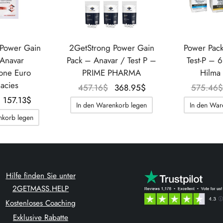
 Power Gain
2GetStrong Power Gain
Power Pac
Anavar
Pack – Anavar / Test P –
Test-P – 
one Euro
PRIME PHARMA
Hilma
acies
Der
Der
457.16
$
368.95
$
575.46
$
Der
Der
ursprüngliche
aktuelle
157.13
$
In den Warenkorb legen
In den War
ursprüngliche
aktuelle
Preis war:
Preis
nkorb legen
Preis war:
Preis
457.16$.
beträgt:
248.10$.
beträgt:
368.95$.
157.13$.
Hilfe finden Sie unter
2GETMASS.HELP
Kostenloses Coaching
Exklusive Rabatte