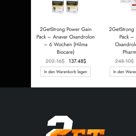
2GetStrong Power Gain
2GetStrong
Pack – Anavar Oxandrolon
Pack – 
– 6 Wochen (Hilma
Oxandrol
Biocare)
Pharm
Der
Der
202.16
$
137.48
$
248.10
$
ursprüngliche
aktuelle
In den Warenkorb legen
In den Ware
Preis war:
Preis
202.16$.
beträgt:
137.48$.