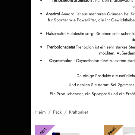
Testosteronsuspension
: Für den Kraftzuwachs i
s
Anadrol
Anadrol ist aus mehreren Gründen bei Kra
für Sportler wie Powerlifter, die ihr Gewichtheb
Halostestin
Halotestin sorgt für einen sehr schnel
d
Trenbolonacetat
Trenbolon ist ein sehr starkes St
möchten. Außerdem a
Oxymetholon
: Oxymetholon führt zu extrem st
Da einige Produkte die natürlich
Und denken Sie daran: Bei 2getmass.t
Ein Produktberater, ein Sportprofi und ein Ernäh
Heim
/
Pack
/
Kraftpaket
PRIME
DEUS