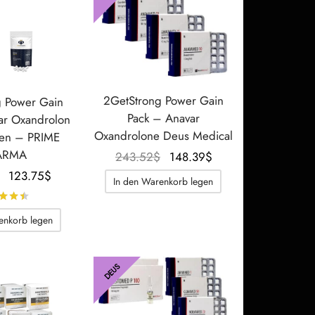
2GetStrong Power Gain
 Power Gain
Pack – Anavar
ar Oxandrolon
Oxandrolone Deus Medical
en – PRIME
ARMA
Der
Der
243.52
$
148.39
$
ursprüngliche
aktuelle
Der
Der
123.75
$
In den Warenkorb legen
Preis war:
Preis
ursprüngliche
aktuelle
Bewertet mit
von 5
243.52$.
beträgt:
Preis war:
Preis
enkorb legen
148.39$.
153.92$.
beträgt:
123.75$.
DEUS