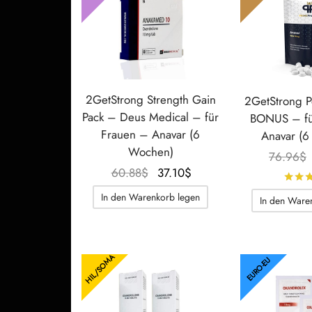
2GetStrong Strength Gain
2GetStrong 
Pack – Deus Medical – für
BONUS – fü
Frauen – Anavar (6
Anavar (
Wochen)
76.96
$
Der
Der
60.88
$
37.10
$
ursprüngliche
aktuelle
In den Warenkorb legen
In den Ware
Preis war:
Preis
60.88$.
beträgt:
37.10$.
HIL/SOMA
EURO-EU