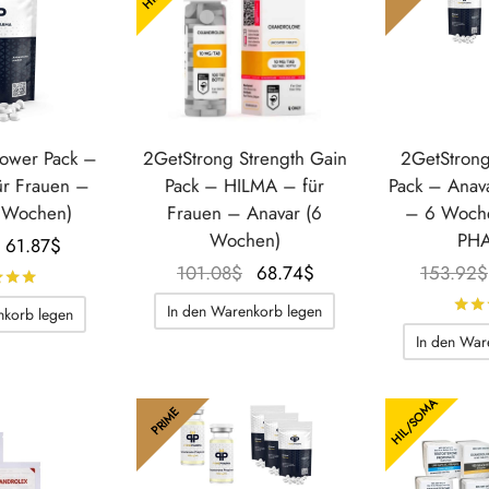
Power Pack –
2GetStrong Strength Gain
2GetStrong
r Frauen –
Pack – HILMA – für
Pack – Anav
6 Wochen)
Frauen – Anavar (6
– 6 Woch
Wochen)
PH
Der
Der
61.87
$
ursprüngliche
aktuelle
Der
Der
101.08
$
68.74
$
153.92
$
Bewertet mit
von 5
Preis war:
Preis
ursprüngliche
aktuelle
In den Warenkorb legen
nkorb legen
76.96$.
beträgt:
Preis war:
Preis
In den War
61.87$.
101.08$.
beträgt:
68.74$.
HIL/SOMA
PRIME