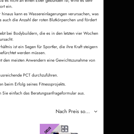
a es nicht an einen Ester gebunden ist, wirkt es sehr
ort ein.
ber hinaus kann es Wassereinlagerungen verursachen, was
s auch die Anzahl der roten Blutkörperchen und fördert
liebt bei Bodybuildern, die es in den letzten vier Wochen
ursacht.
ltnis ist ein Segen für Sportler, die ihre Kraft steigern
befürchtet werden müssen.
icht den meisten Anwendern eine Gewichtszunahme von
e ausreichende PCT durchzuführen.
n beim Erfolg seines Fitnessprojekts.
len Sie einfach das Beratungsanfrageformular aus.
DEUS