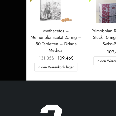
Methacetos –
Primobolan T
Methenolonacetat 25 mg –
Stück 10 mg
50 Tabletten – Driada
Swiss-
Medical
109.
Der
Der
131.35
$
109.46
$
In den Ware
ursprüngliche
aktuelle
In den Warenkorb legen
Preis war:
Preis
131.35$.
beträgt:
109.46$.