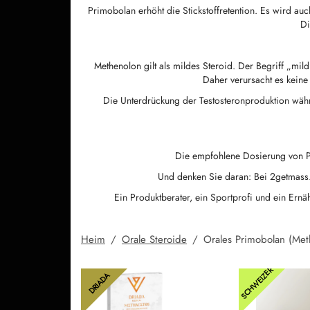
Primobolan erhöht die Stickstoffretention. Es wird au
Di
Methenolon gilt als mildes Steroid. Der Begriff „mi
Daher verursacht es kein
Die Unterdrückung der Testosteronproduktion währ
Die empfohlene Dosierung von 
Und denken Sie daran: Bei 2getmass.t
Ein Produktberater, ein Sportprofi und ein Ernäh
Heim
/
Orale Steroide
/
Orales Primobolan (Met
SCHWEIZER
DRIADA