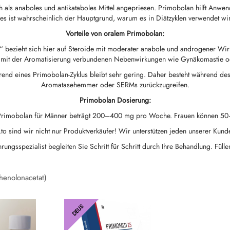
ch als anaboles und antikataboles Mittel angepriesen. Primobolan hilft Anwe
es ist wahrscheinlich der Hauptgrund, warum es in Diätzyklen verwendet wi
Vorteile von oralem Primobolan:
ld“ bezieht sich hier auf Steroide mit moderater anabole und androgener Wi
e mit der Aromatisierung verbundenen Nebenwirkungen wie Gynäkomastie 
end eines Primobolan-Zyklus bleibt sehr gering. Daher besteht während des
Aromatasehemmer oder SERMs zurückzugreifen.
Primobolan Dosierung:
Primobolan für Männer beträgt 200–400 mg pro Woche. Frauen können 
o sind wir nicht nur Produktverkäufer! Wir unterstützen jeden unserer Kunde
rungsspezialist begleiten Sie Schritt für Schritt durch Ihre Behandlung. Fül
henolonacetat)
DEUS