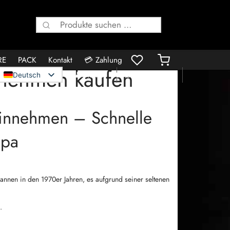
Suche
nach:
RE
PACK
Kontakt
💳 Zahlung
nnehmen kaufen
👤 Konto
🛍️ Bestellungen
Deutsch
Einnehmen – Schnelle
opa
gannen in den 1970er Jahren, es aufgrund seiner seltenen
.