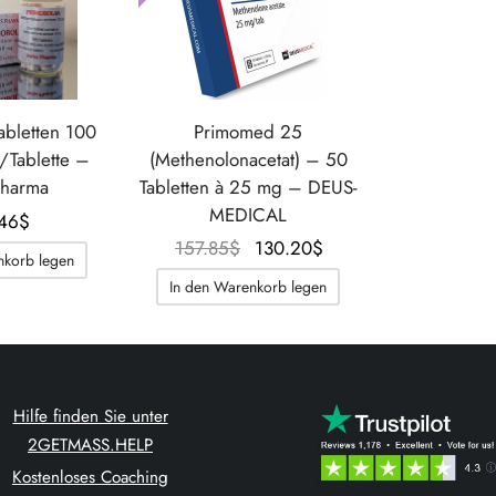
abletten 100
Primomed 25
/Tablette –
(Methenolonacetat) – 50
Pharma
Tabletten à 25 mg – DEUS-
MEDICAL
46
$
Der
Der
157.85
$
130.20
$
nkorb legen
ursprüngliche
aktuelle
In den Warenkorb legen
Preis war:
Preis
157.85$.
beträgt:
130.20$.
Hilfe finden Sie unter
2GETMASS.HELP
Kostenloses Coaching