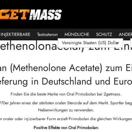
INJEKTIERBARE
Testosteron
MÜNDLICHE
SCHUTZ
ANDE
ethenolonacetat) zum Ei
an (Methenolone Acetate) zum 
eferung in Deutschland und Eur
Finden Sie die beste Marke von Oral Primobolan bei 2getmass.
970er Jahren eines der stärksten oralen Steroide auf dem Markt. Sportler be
Nebenwirkungen zu verwenden.
In oraler oder injizierbarer Form erzielt Primobolan die gleichen Wirkungen
Positive Effekte von Oral Primobolan: