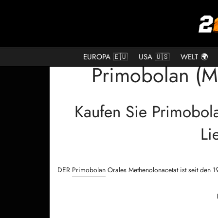
EUROPA 🇪🇺
USA 🇺🇸
WELT 🌍
Primobolan (M
Kaufen Sie Primobol
Li
DER
Primobolan
Orales Methenolonacetat ist seit den 1