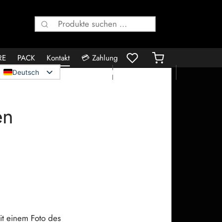
Suche
nach:
RE
PACK
Kontakt
💳 Zahlung
👤 Konto
🛍️ Bestellungen
Deutsch
en
it einem Foto des