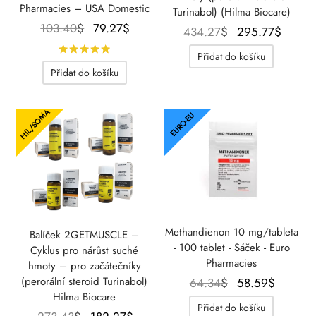
Pharmacies – USA Domestic
Turinabol) (Hilma Biocare)
Původní
Aktuální
103.40
$
79.27
$
Původní
Aktuá
434.27
$
295.77
$
cena
cena je:
cena
cena 
Hodnocení
z 5
Přidat do košíku
byla:
79.27$.
byla:
295.7
Přidat do košíku
103.40$.
434.27$.
HIL/SOMA
EURO-EU
Methandienon 10 mg/tableta
Balíček 2GETMUSCLE –
- 100 tablet - Sáček - Euro
Cyklus pro nárůst suché
Pharmacies
hmoty – pro začátečníky
Původní
Aktuáln
(perorální steroid Turinabol)
64.34
$
58.59
$
Hilma Biocare
cena
cena je
Přidat do košíku