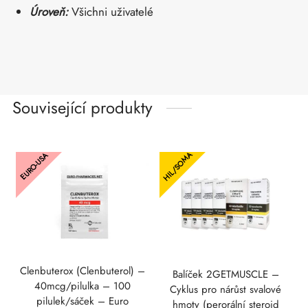
Úroveň:
Všichni uživatelé
Související produkty
HIL/SOMA
EURO-USA
Clenbuterox (Clenbuterol) –
Balíček 2GETMUSCLE –
40mcg/pilulka – 100
Cyklus pro nárůst svalové
pilulek/sáček – Euro
hmoty (perorální steroid