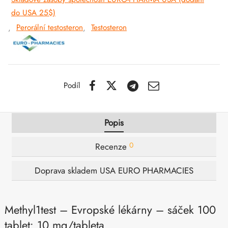
SS-PHARMA 🇪🇺🌍
do USA 25$)
utamol
notan
epatid (Mounjaro)
,
Perorální testosteron
,
Testosteron
IGER / GENETIC 🇪🇺
bolon Acetát
F
torelin GnRH
INEČNÉ 🇪🇺
rální Turinabol
Podíl
NON 🇪🇺
rol (Stanozolol) Perorální
IMA / PHARMACOM INT. 🌍
Popis
0
Recenze
Doprava skladem USA EURO PHARMACIES
Methyl1test – Evropské lékárny – sáček 100
tablet: 10 mg/tableta