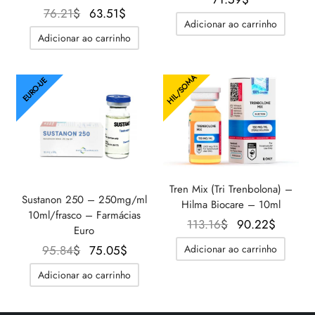
O
O
76.21
$
63.51
$
Adicionar ao carrinho
preço
preço
Adicionar ao carrinho
original
atual é:
era:
63.51$.
HIL/SOMA
76.21$.
EURO-UE
Tren Mix (Tri Trenbolona) –
Sustanon 250 – 250mg/ml
Hilma Biocare – 10ml
10ml/frasco – Farmácias
O preço
O preç
113.16
$
90.22
$
Euro
original
atual é
O
O
Adicionar ao carrinho
95.84
$
75.05
$
era:
90.22$
preço
preço
113.16$.
Adicionar ao carrinho
original
atual é:
era:
75.05$.