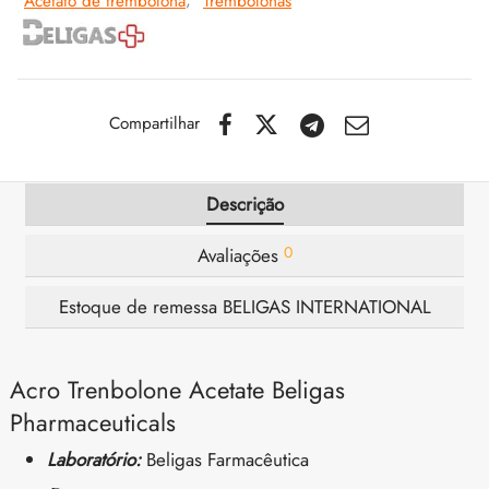
Acetato de trembolona
,
Trembolonas
IGER / GENETIC 🇪🇺
utamol
notan
epatide (Mounjaro)
CO 🇪🇺
ato De Estenbolona
F
torelina GnRH
Compartilhar
NON 🇪🇺
nabol Oral
Descrição
IMA / PHARMACOM INT. 🌍
trol (Estanozolol) Oral
0
Avaliações
Estoque de remessa BELIGAS INTERNATIONAL
Acro Trenbolone Acetate Beligas
Pharmaceuticals
Laboratório:
Beligas Farmacêutica