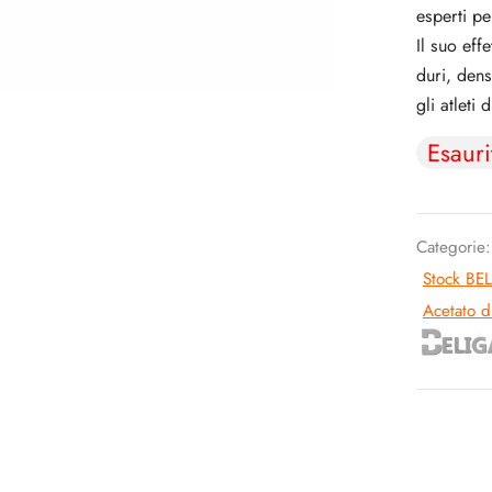
esperti p
Il suo eff
duri, dens
gli atleti 
Esauri
Categorie
Stock BE
Acetato d