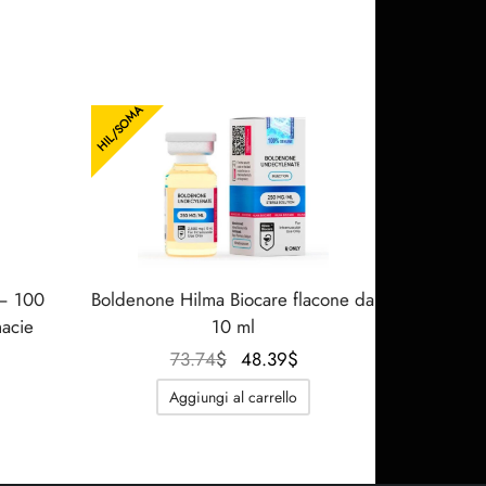
HIL/SOMA
 – 100
Boldenone Hilma Biocare flacone da
macie
10 ml
Il
Il
73.74
$
48.39
$
prezzo
prezzo
Aggiungi al carrello
originale
attuale
era:
è:
73.74$.
48.39$.