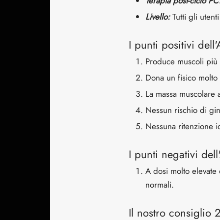
Terapia post-ciclo PC
Livello:
Tutti gli utenti
I punti positivi del
Produce muscoli più d
Dona un fisico molto 
La massa muscolare a
Nessun rischio di gi
Nessuna ritenzione i
I punti negativi del
A dosi molto elevate è
normali.
Il nostro consiglio 