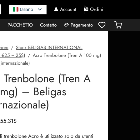
👤 Account
🛍️ Ordini
Italiano
I
PACCHETTO
Contatto
💳 Pagamento
ioni
/
Stock BELIGAS INTERNATIONAL
 €25 = 25$)
/
Acro Trenbolone (Tren A 100 mg)
(internazionale)
 Trenbolone (Tren A
mg) – Beligas
ernazionale)
Il prezzo
Il
55.31
$
originale
prezzo
di trenbolone Acro è utilizzato solo da utenti
era:
attuale