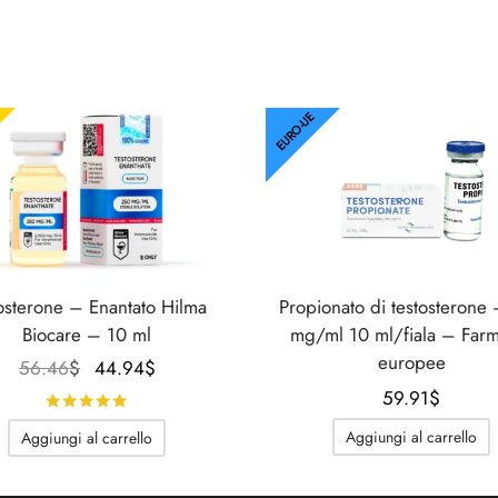
EURO-UE
osterone – Enantato Hilma
Propionato di testosterone
Biocare – 10 ml
mg/ml 10 ml/fiala – Far
europee
Il
Il
56.46
$
44.94
$
prezzo
prezzo
59.91
$
Valutato
su 5
originale
attuale
Aggiungi al carrello
Aggiungi al carrello
era:
è:
56.46$.
44.94$.