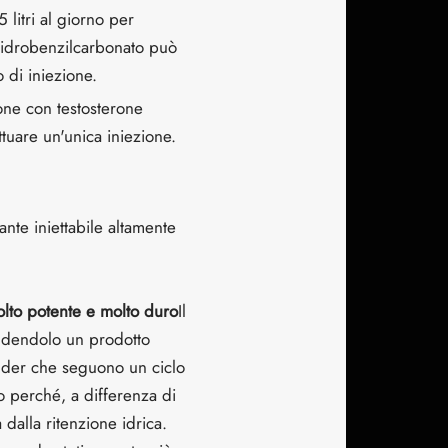
 litri al giorno per
esaidrobenzilcarbonato può
 di iniezione.
lone con testosterone
ttuare un'unica iniezione.
nte iniettabile altamente
lto potente e molto duro
Il
ndendolo un prodotto
uilder che seguono un ciclo
o perché, a differenza di
dalla ritenzione idrica.