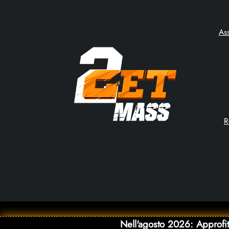
As
R
Nell'agosto 2026: Approfit