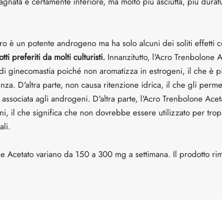
nata è certamente inferiore, ma molto più asciutta, più durat
ro è un potente androgeno ma ha solo alcuni dei soliti effetti c
ti preferiti da molti culturisti.
Innanzitutto, l'Acro Trenbolone A
di ginecomastia poiché non aromatizza in estrogeni, il che è pi
a. D'altra parte, non causa ritenzione idrica, il che gli permet
 associata agli androgeni. D'altra parte, l'Acro Trenbolone Ace
ni, il che significa che non dovrebbe essere utilizzato per tr
ali.
e Acetato variano da 150 a 300 mg a settimana. Il prodotto ri