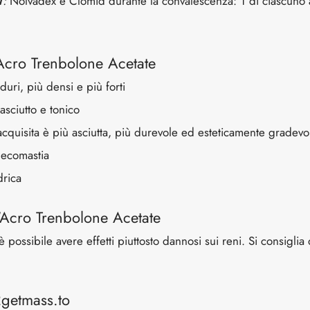
T
:
Nolvadex e Clomid durante la convalescenza: 1 di ciascuno a
l'Acro Trenbolone Acetate
uri, più densi e più forti
asciutto e tonico
cquisita è più asciutta, più durevole ed esteticamente gradevo
necomastia
drica
l'Acro Trenbolone Acetate
 possibile avere effetti piuttosto dannosi sui reni. Si consiglia
2getmass.to