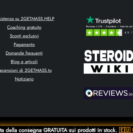
sistenza su 2GETMASS.HELP
Coaching gratuito
Sconti esclusivi
Pagamento
Domande frequenti
Blog e articoli
ecensioni di 2GETMASS.to
Notiziario
ta della consegna GRATUITA sui prodotti in stock.
🇪🇺
© Copyright 2026. Tutti i diritti riservati.