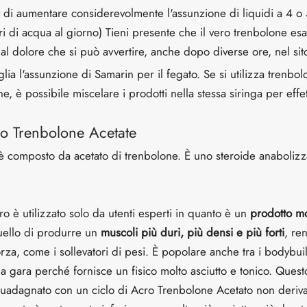
e di aumentare considerevolmente l'assunzione di liquidi a 4 o 5
itri di acqua al giorno) Tieni presente che il vero trenbolone 
al dolore che si può avvertire, anche dopo diverse ore, nel sito
glia l'assunzione di Samarin per il fegato. Se si utilizza trenbo
e, è possibile miscelare i prodotti nella stessa siringa per effe
ro Trenbolone Acetate
 composto da acetato di trenbolone. È uno steroide anabolizza
ro è utilizzato solo da utenti esperti in quanto è un
prodotto mo
quello di produrre un
muscoli più duri, più densi e più forti
, re
 forza, come i sollevatori di pesi. È popolare anche tra i bodyb
a gara perché fornisce un fisico molto asciutto e tonico. Quest
guadagnato con un ciclo di Acro Trenbolone Acetato non deriva 