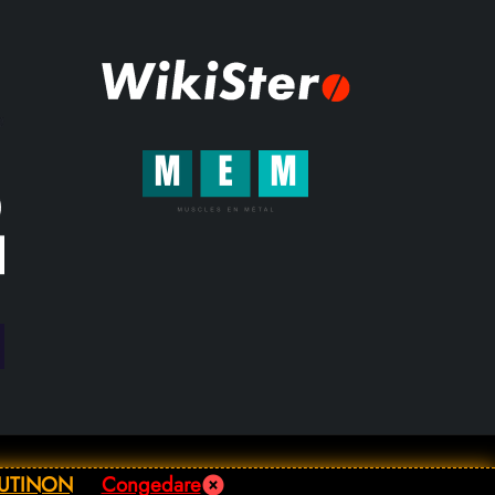
 UTINON
Congedare