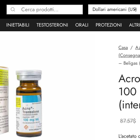
Cerca:
INIETTABILI
TESTOSTERONI
ORALI
PROTEZIONI
ALTR
Casa
/
Az
(Consegna
– Beligas 
Acro
100 
(int
87.57
$
L'acetato 