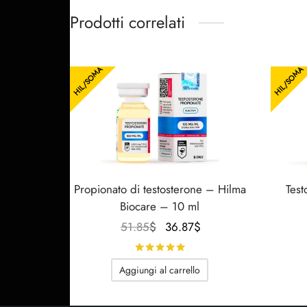
Prodotti correlati
HIL/SOMA
HIL/SOMA
Propionato di testosterone – Hilma
Test
Biocare – 10 ml
Il
Il
51.85
$
36.87
$
prezzo
prezzo
Valutato
su 5
originale
attuale
Aggiungi al carrello
era:
è:
51.85$.
36.87$.