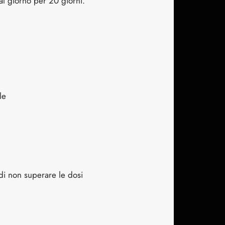
l giorno per 20 giorni.
le
 di non superare le dosi