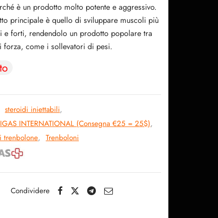
erché è un prodotto molto potente e aggressivo.
87.57$.
è:
etto principale è quello di sviluppare muscoli più
55.31$.
i e forti, rendendolo un prodotto popolare tra
di forza, come i sollevatori di pesi.
to
:
steroidi iniettabili
,
LIGAS INTERNATIONAL (Consegna €25 = 25$)
,
i trenbolone
,
Trenboloni
Condividere