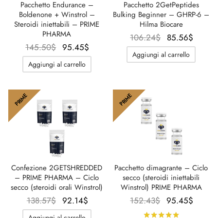
Pacchetto Endurance –
Pacchetto 2GetPeptides
Boldenone + Winstrol –
Bulking Beginner – GHRP-6 –
Steroidi iniettabili – PRIME
Hilma Biocare
PHARMA
Il prezzo
Il
106.24
$
85.56
$
Il prezzo
Il
145.50
$
95.45
$
originale
prezz
Aggiungi al carrello
originale
prezzo
era:
attual
Aggiungi al carrello
era:
attuale
106.24$.
è:
145.50$.
è:
85.56
95.45$.
PRIME
PRIME
Confezione 2GETSHREDDED
Pacchetto dimagrante – Ciclo
– PRIME PHARMA – Ciclo
secco (steroidi iniettabili
secco (steroidi orali Winstrol)
Winstrol) PRIME PHARMA
Il prezzo
Il
Il prezzo
Il
138.57
$
92.14
$
152.43
$
95.45
$
originale
prezzo
originale
prezz
Valutato
su
Aggiungi al carrello