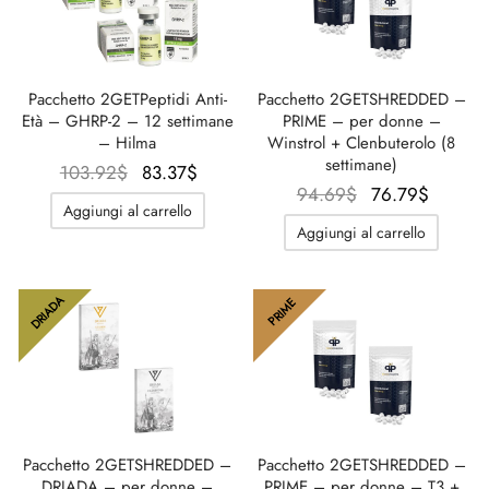
Pacchetto 2GETPeptidi Anti-
Pacchetto 2GETSHREDDED –
Età – GHRP-2 – 12 settimane
PRIME – per donne –
– Hilma
Winstrol + Clenbuterolo (8
settimane)
Il prezzo
Il
103.92
$
83.37
$
Il
Il
94.69
$
76.79
$
originale
prezzo
Aggiungi al carrello
prezzo
prezz
era:
attuale
Aggiungi al carrello
originale
attuale
103.92$.
è:
era:
è:
83.37$.
94.69$.
76.79$
DRIADA
PRIME
Pacchetto 2GETSHREDDED –
Pacchetto 2GETSHREDDED –
DRIADA – per donne –
PRIME – per donne – T3 +