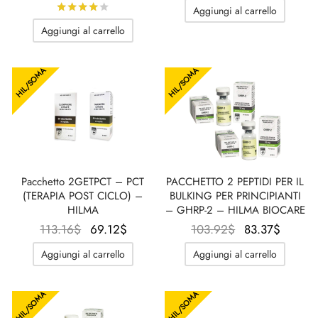
prezzo
prezzo
originale
prezz
Valutato
su 5
Aggiungi al carrello
originale
attuale
era:
attuale
Aggiungi al carrello
era:
è:
101.61$.
è:
92.38$.
77.90$.
69.10$
HIL/SOMA
HIL/SOMA
Pacchetto 2GETPCT – PCT
PACCHETTO 2 PEPTIDI PER IL
(TERAPIA POST CICLO) –
BULKING PER PRINCIPIANTI
HILMA
– GHRP-2 – HILMA BIOCARE
Il
Il
Il prezzo
Il
113.16
$
69.12
$
103.92
$
83.37
$
prezzo
prezzo
originale
prezz
Aggiungi al carrello
Aggiungi al carrello
originale
attuale
era:
attual
era:
è:
103.92$.
è:
HIL/SOMA
HIL/SOMA
113.16$.
69.12$.
83.37$