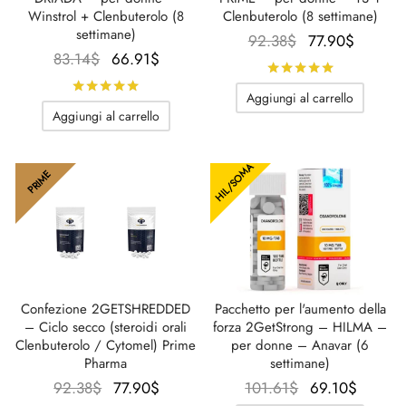
Winstrol + Clenbuterolo (8
Clenbuterolo (8 settimane)
settimane)
Il
Il
92.38
$
77.90
$
Il
Il
83.14
$
66.91
$
prezzo
prezzo
Valutato
su
prezzo
prezzo
originale
attuale
Valutato
su 5
Aggiungi al carrello
originale
attuale
era:
è:
Aggiungi al carrello
era:
è:
92.38$.
77.90$
83.14$.
66.91$.
HIL/SOMA
PRIME
Confezione 2GETSHREDDED
Pacchetto per l'aumento della
– Ciclo secco (steroidi orali
forza 2GetStrong – HILMA –
Clenbuterolo / Cytomel) Prime
per donne – Anavar (6
Pharma
settimane)
Il
Il
Il prezzo
Il
92.38
$
77.90
$
101.61
$
69.10
$