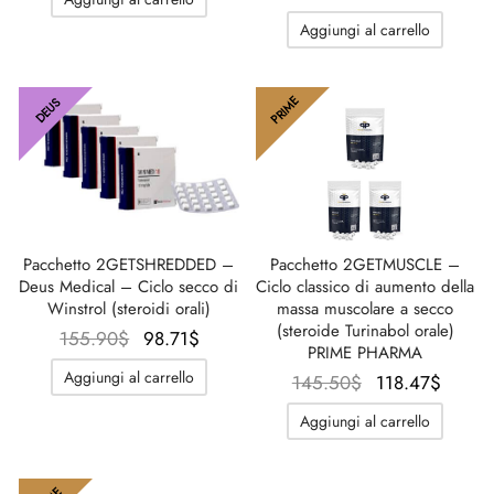
era:
attuale
era:
attual
Aggiungi al carrello
138.57$.
è:
152.43$.
è:
92.14$.
95.45
PRIME
DEUS
Pacchetto 2GETSHREDDED –
Pacchetto 2GETMUSCLE –
Deus Medical – Ciclo secco di
Ciclo classico di aumento della
Winstrol (steroidi orali)
massa muscolare a secco
(steroide Turinabol orale)
Il prezzo
Il
155.90
$
98.71
$
PRIME PHARMA
originale
prezzo
Aggiungi al carrello
Il prezzo
Il pre
145.50
$
118.47
$
era:
attuale
originale
attua
155.90$.
è:
Aggiungi al carrello
era:
è:
98.71$.
145.50$.
118.4