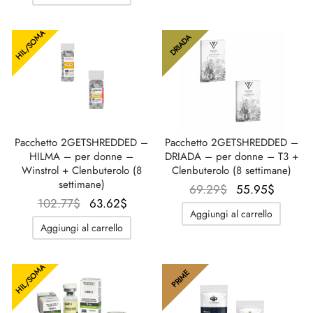
127.02$.
è:
77.36$.
62.20$
59.24$.
HIL/SOMA
DRIADA
Pacchetto 2GETSHREDDED –
Pacchetto 2GETSHREDDED –
HILMA – per donne –
DRIADA – per donne – T3 +
Winstrol + Clenbuterolo (8
Clenbuterolo (8 settimane)
settimane)
Il
Il
69.29
$
55.95
$
Il prezzo
Il
102.77
$
63.62
$
prezzo
prezz
Aggiungi al carrello
originale
prezzo
originale
attual
Aggiungi al carrello
era:
attuale
era:
è:
102.77$.
è:
69.29$.
55.95$
HIL/SOMA
63.62$.
PRIME