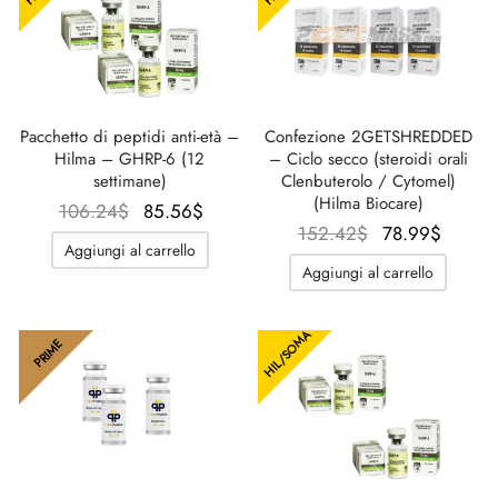
Pacchetto di peptidi anti-età –
Confezione 2GETSHREDDED
Hilma – GHRP-6 (12
– Ciclo secco (steroidi orali
settimane)
Clenbuterolo / Cytomel)
(Hilma Biocare)
Il prezzo
Il
106.24
$
85.56
$
Il prezzo
Il
152.42
$
78.99
$
originale
prezzo
Aggiungi al carrello
originale
prezz
era:
attuale
Aggiungi al carrello
era:
attual
106.24$.
è:
152.42$.
è:
85.56$.
HIL/SOMA
78.99
PRIME