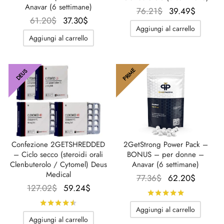
Anavar (6 settimane)
Il
Il
76.21
$
39.49
$
SS-PHARMA 🇪🇺🌍
Il
Il
61.20
$
37.30
$
prezzo
prezzo
utamolo
notano
epatide (Mounjaro)
Aggiungi al carrello
prezzo
prezzo
originale
attuale
IGER / GENETIC 🇪🇺
Aggiungi al carrello
originale
attuale
era:
è:
ato Di Stenbolone
F
torelina GnRH
era:
è:
76.21$.
39.49$
CO 🇪🇺
61.20$.
37.30$.
PRIME
DEUS
nabol Orale
NON 🇪🇺
trol (Stanozolol) Orale
IMA / PHARMACOM INT. 🌍
Confezione 2GETSHREDDED
2GetStrong Power Pack –
– Ciclo secco (steroidi orali
BONUS – per donne –
Clenbuterolo / Cytomel) Deus
Anavar (6 settimane)
Medical
Il
Il
77.36
$
62.20
$
Il prezzo
Il
127.02
$
59.24
$
prezzo
prezz
Valutato
su
originale
prezzo
originale
attuale
Valutato
su 5
Aggiungi al carrello
era:
attuale
era:
è:
Aggiungi al carrello