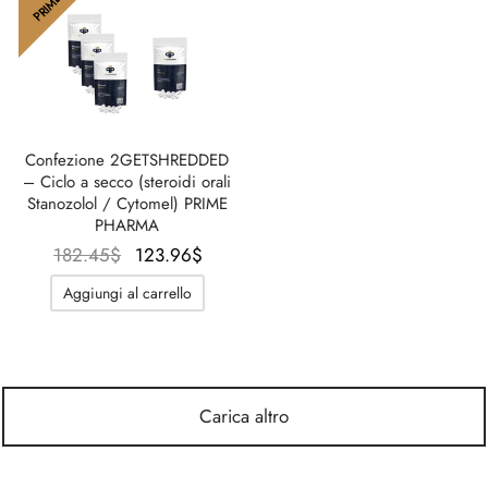
PRIME
Confezione 2GETSHREDDED
– Ciclo a secco (steroidi orali
Stanozolol / Cytomel) PRIME
PHARMA
Il prezzo
Il prezzo
182.45
$
123.96
$
originale
attuale è:
Aggiungi al carrello
era:
123.96$.
182.45$.
Carica altro