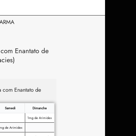
HARMA
com Enantato de
cies)
a com Enantato de
Samedi
Dimanche
1mg de Arimidex
mg de Arimidex