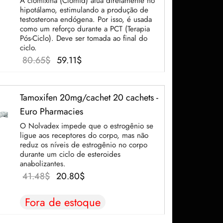
A clomixina (Clomid) atua diretamente no
hipotálamo, estimulando a produção de
testosterona endógena. Por isso, é usada
como um reforço durante a PCT (Terapia
Pós-Ciclo). Deve ser tomada ao final do
ciclo.
O
O
80.65
$
59.11
$
preço
preço
original
atual é:
Tamoxifen 20mg/cachet 20 cachets -
era:
59.11$.
Euro Pharmacies
80.65$.
O Nolvadex impede que o estrogênio se
ligue aos receptores do corpo, mas não
reduz os níveis de estrogênio no corpo
durante um ciclo de esteroides
anabolizantes.
O
O
41.48
$
20.80
$
preço
preço
Fora de estoque
original
atual é:
era:
20.80$.