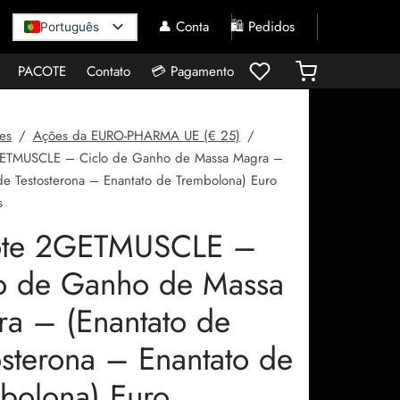
👤 Conta
🛍️ Pedidos
Português
PACOTE
Contato
💳 Pagamento
es
/
Ações da EURO-PHARMA UE (€ 25)
/
ETMUSCLE – Ciclo de Ganho de Massa Magra –
de Testosterona – Enantato de Trembolona) Euro
s
ote 2GETMUSCLE –
o de Ganho de Massa
a – (Enantato de
osterona – Enantato de
bolona) Euro