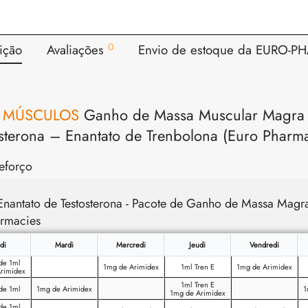
0
ição
Avaliações
Envio de estoque da EURO-P
 MÚSCULOS
Ganho de Massa Muscular Magra 
osterona – Enantato de Trenbolona (Euro Pharma
eforço
nantato de Testosterona - Pacote de Ganho de Massa Magr
armacies
di
Mardi
Mercredi
Jeudi
Vendredi
 de 1ml
1mg de Arimidex
1ml Tren E
1mg de Arimidex
rimidex
1ml Tren E
 de 1ml
1mg de Arimidex
1
1mg de Arimidex
 de 1ml