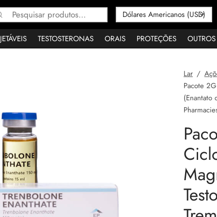
Pesquisar
por:
JETÁVEIS
TESTOSTERONAS
ORAIS
PROTEÇÕES
OUTROS
Lar
/
Açõ
Pacote 2G
(Enantato 
Pharmacie
Pac
Cicl
Magr
Test
Trem