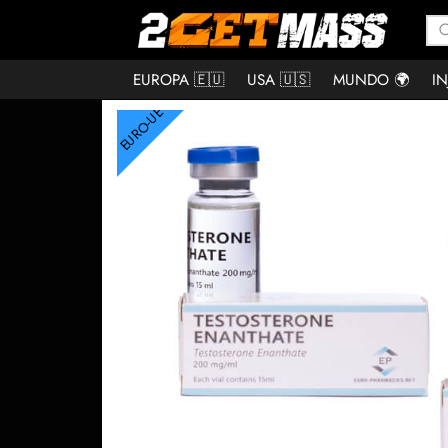
EUROPA 🇪🇺
USA 🇺🇸
MUNDO 🌍
IN
EURO-UE