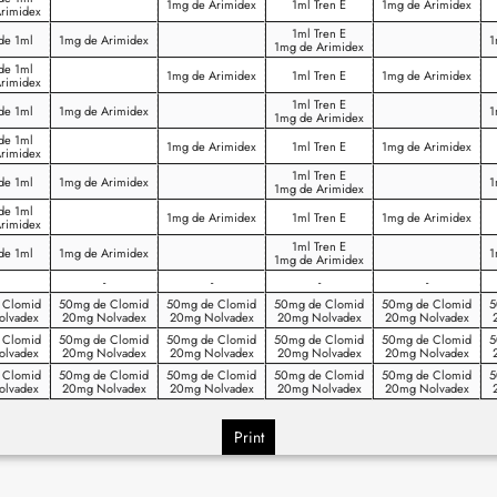
1mg de Arimidex
1ml Tren E
1mg de Arimidex
rimidex
1ml Tren E
 de 1ml
1mg de Arimidex
1
1mg de Arimidex
 de 1ml
1mg de Arimidex
1ml Tren E
1mg de Arimidex
rimidex
1ml Tren E
 de 1ml
1mg de Arimidex
1
1mg de Arimidex
 de 1ml
1mg de Arimidex
1ml Tren E
1mg de Arimidex
rimidex
1ml Tren E
 de 1ml
1mg de Arimidex
1
1mg de Arimidex
 de 1ml
1mg de Arimidex
1ml Tren E
1mg de Arimidex
rimidex
1ml Tren E
 de 1ml
1mg de Arimidex
1
1mg de Arimidex
-
-
-
-
 Clomid
50mg de Clomid
50mg de Clomid
50mg de Clomid
50mg de Clomid
5
lvadex
20mg Nolvadex
20mg Nolvadex
20mg Nolvadex
20mg Nolvadex
 Clomid
50mg de Clomid
50mg de Clomid
50mg de Clomid
50mg de Clomid
5
lvadex
20mg Nolvadex
20mg Nolvadex
20mg Nolvadex
20mg Nolvadex
 Clomid
50mg de Clomid
50mg de Clomid
50mg de Clomid
50mg de Clomid
5
lvadex
20mg Nolvadex
20mg Nolvadex
20mg Nolvadex
20mg Nolvadex
Print