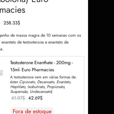
macies
O preço
O preço
$
258.33
$
original
atual é:
 ganho de massa magra de 10 semanas com os
era:
258.33$.
 enantato de testosterona e enantato de
383.68$.
a.
Testosterone Enanthate - 200mg -
15ml- Euro Pharmacies
A testosterona vem em várias formas de
éster.
Cipionato, Decanoato, Enantato,
Heptilato, Isobutirato, Propionato,
Suspensão, Undecanoato
)
O
O
61.07
$
42.69
$
preço
preço
Fora de estoque
original
atual é: