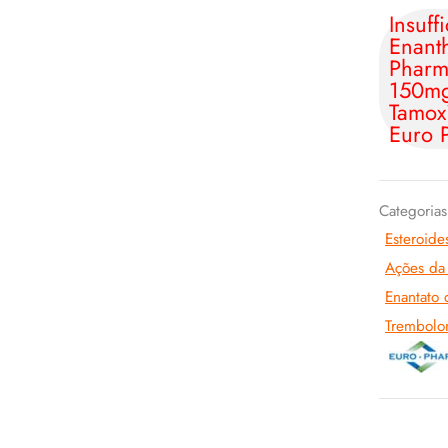
Insuff
Enant
Pharm
150mg
Tamox
Euro 
Categoria
Esteroides
Ações d
Enantato 
Trembolo