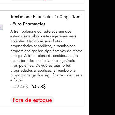
era:
42.69$.
61.07$.
Trenbolone Enanthate - 150mg - 15ml
- Euro Pharmacies
A trembolona é considerada um dos
esteroides anabolizantes injetáveis mais
potentes. Devido às suas fortes
propriedades anabólicas, a trembolona
proporciona ganhos significativos de massa
e força. A trembolona é considerada um
dos esteroides anabolizantes injetáveis
mais potentes. Devido às suas fortes
propriedades anabólicas, a trembolona
proporciona ganhos significativos de massa
e força.
O preço
O
109.46
$
64.58
$
original
preço
Fora de estoque
era:
atual é:
109.46$.
64.58$.