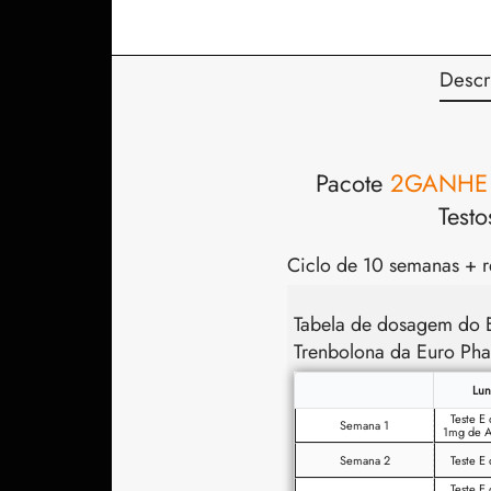
Descr
Pacote
2GANHE
Test
Ciclo de 10 semanas + r
Tabela de dosagem do E
Trenbolona da Euro Ph
Lun
Teste E
Semana 1
1mg de A
Semana 2
Teste E
Teste E