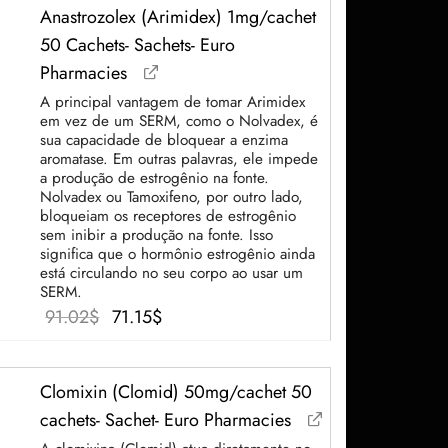
Anastrozolex (Arimidex) 1mg/cachet
50 Cachets- Sachets- Euro
Pharmacies
A principal vantagem de tomar Arimidex
em vez de um SERM, como o Nolvadex, é
sua capacidade de bloquear a enzima
aromatase. Em outras palavras, ele impede
a produção de estrogênio na fonte.
Nolvadex ou Tamoxifeno, por outro lado,
bloqueiam os receptores de estrogênio
sem inibir a produção na fonte. Isso
significa que o hormônio estrogênio ainda
está circulando no seu corpo ao usar um
SERM.
O
O
91.02
$
71.15
$
preço
preço
original
atual é:
Clomixin (Clomid) 50mg/cachet 50
era:
71.15$.
cachets- Sachet- Euro Pharmacies
91.02$.