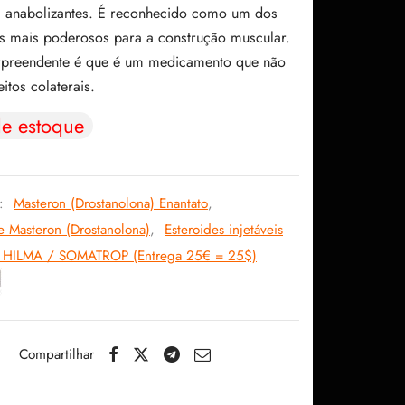
s anabolizantes. É reconhecido como um dos
117.53$.
86.42$.
 mais poderosos para a construção muscular.
rpreendente é que é um medicamento que não
itos colaterais.
de estoque
s:
Masteron (Drostanolona) Enantato
,
e Masteron (Drostanolona)
,
Esteroides injetáveis
e HILMA / SOMATROP (Entrega 25€ = 25$)
Compartilhar