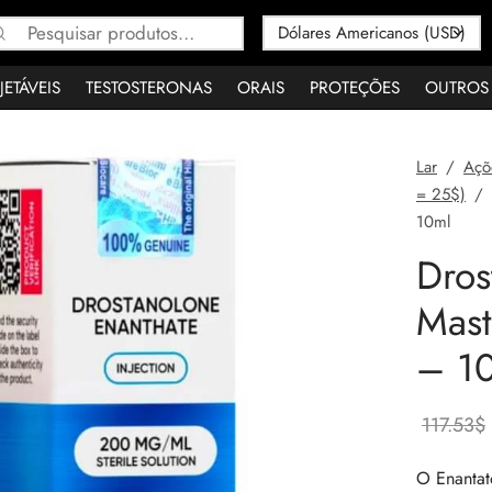
Pesquisar
por:
JETÁVEIS
TESTOSTERONAS
ORAIS
PROTEÇÕES
OUTROS
Lar
/
Açõ
= 25$)
/
10ml
Dros
Mast
– 1
117.53
$
O Enantat