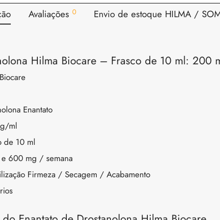
0
ção
Avaliações
Envio de estoque HILMA / S
nolona Hilma Biocare – Frasco de 10 ml: 200 
Biocare
nolona
Enantato
g/ml
o de 10 ml
 e 600 mg / semana
bilização Firmeza / Secagem / Acabamento
rios
s do Enantato de Drostanolona Hilma Biocare