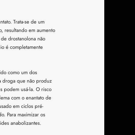
tato. Trata-se de um
co, resultando em aumento
o de drostanolona não
ênio é completamente
ecido como um dos
a droga que não produz
es podem usá-la. O risco
lema com o enantato de
 usado em ciclos pré-
o. Para maximizar os
ides anabolizantes.