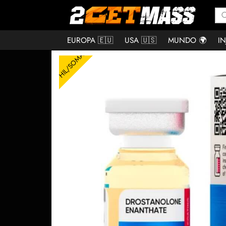
EUROPA 🇪🇺
USA 🇺🇸
MUNDO 🌍
IN
HIL/SOMA