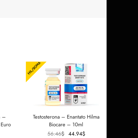
HIL/SOMA
a –
Testosterona – Enantato Hilma
 Euro
Biocare – 10ml
O preço
O preço
56.46
$
44.94
$