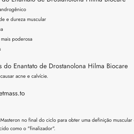
androgênico
de e dureza muscular
ua
 mais poderosa
s
s do Enantato de Drostanolona Hilma Biocare
causar acne e calvície.
etmass.to
steron no final do ciclo para obter uma definição muscular
cido como o "finalizador".