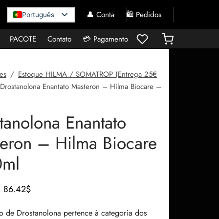
👤 Conta
🛍️ Pedidos
Português
PACOTE
Contato
💳 Pagamento
es
/
Estoque HILMA / SOMATROP (Entrega 25€
Drostanolona Enantato Masteron – Hilma Biocare –
tanolona Enantato
eron – Hilma Biocare
0ml
O preço
O
86.42
$
original
preço
o de Drostanolona pertence à categoria dos
era:
atual é: