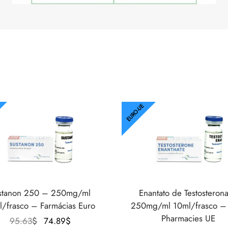
EURO-UE
stanon 250 – 250mg/ml
Enantato de Testosteron
/frasco – Farmácias Euro
250mg/ml 10ml/frasco –
Pharmacies UE
O
O
95.63
$
74.89
$