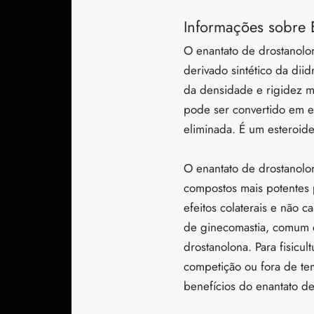
Informações sobre 
O enantato de drostanolo
derivado sintético da dii
da densidade e rigidez mu
pode ser convertido em es
eliminada. É um esteroide
O enantato de drostanolo
compostos mais potentes
efeitos colaterais e não 
de ginecomastia, comum c
drostanolona. Para fisicul
competição ou fora de te
benefícios do enantato d