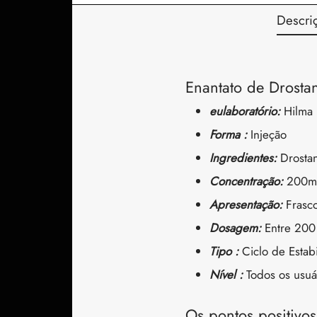
Descri
Enantato de Drosta
eu
laboratório:
Hilma 
Forma :
Injeção
Ingredientes:
Drosta
Concentração:
200m
Apresentação:
Frasc
Dosagem:
Entre 200
Tipo :
Ciclo de Esta
Nível :
Todos os usuá
Os pontos positivo