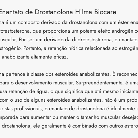
Enantato de Drostanolona Hilma Biocare
na é um composto derivado da drostanolona com um éster enan
drotestosterona, que proporciona um potente efeito androgêni
scular. Por ser um derivado da diidrotestosterona, o enantat
trogênio. Portanto, a retenção hídrica relacionada ao estrog
 anabolizante altamente eficaz.
na pertence à classe dos esteroides anabolizantes. É reconh
 para o desenvolvimento muscular. Surpreendentemente, é um
causa retenção de água, o que significa que até mesmo iniciant
om o uso de alguns esteroides anabolizantes, não é um prob
turistas profissionais, o enantato de drostanolona é idealmente
mporada para aumentar ou manter o tamanho muscular desejad
e drostanolona, ele geralmente é combinado com outros estero