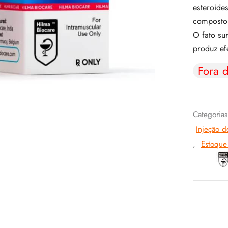
esteroide
compostos
O fato su
produz efe
Fora 
Categoria
Injeção d
,
Estoqu