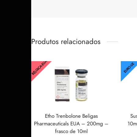
Produtos relacionados
BÉLGICA-EUA
EURO-UE
Etho Trenbolone Beligas
Su
Pharmaceuticals EUA – 200mg –
10ml
frasco de 10ml