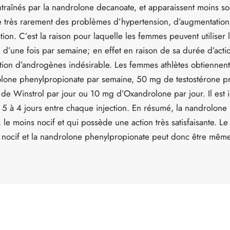
ntraînés par la nandrolone decanoate, et apparaissent moins s
e très rarement des problèmes d’hypertension, d’augmentation
ation. C’est la raison pour laquelle les femmes peuvent utiliser
d’une fois par semaine; en effet en raison de sa durée d’action
tion d’androgènes indésirable. Les femmes athlètes obtiennent
one phenylpropionate par semaine, 50 mg de testostérone pro
 de Winstrol par jour ou 10 mg d’Oxandrolone par jour. Il est
 à 4 jours entre chaque injection. En résumé, la nandrolone 
, le moins nocif et qui possède une action très satisfaisante. L
t nocif et la nandrolone phenylpropionate peut donc être mêm