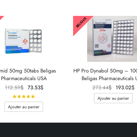
BELIG-US
mid 50mg 50tabs Beligas
HP Pro Dynabol 50mg – 10
Pharmaceuticals USA
Beligas Pharmaceuticals
Le prix
Le prix
Le prix
112.59
$
73.53
$
273.44
$
193.02
$
initial
actuel
initial
Note
sur 5
Ajouter au panier
était :
est :
était :
Ajouter au panier
112.59$.
73.53$.
273.44$.