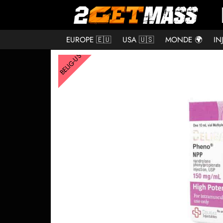
EUROPE 🇪🇺
USA 🇺🇸
MONDE 🌍
IN
BELIG-US