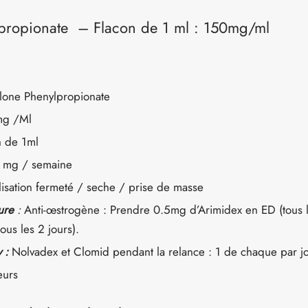
propionate – Flacon de 1 ml : 150mg/ml
one Phenylpropionate
mg /Ml
n de 1ml
 mg / semaine
ilisation fermeté / seche / prise de masse
ure
:
Anti-œstrogène : Prendre 0.5mg d’Arimidex en ED (tous 
us les 2 jours).
y :
Nolvadex et Clomid pendant la relance : 1 de chaque par j
eurs