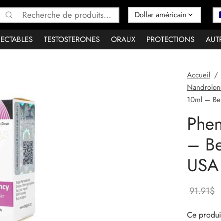
Recherche
pour :
JECTABLES
TESTOSTERONES
ORAUX
PROTECTIONS
AUT
Accueil
/
Nandrolon
10ml – Be
Phe
– Be
USA
91.91
$
Ce produit