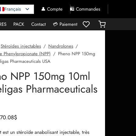
👤 Compte
🛍️ Commandes
Français
RES
PACK
Contact
💳 Paiement
Stéroïdes injectables
/
Nandrolones
/
e Phenylpropionate (NPP)
/
Pheno NPP 150mg
ligas Pharmaceuticals USA
no NPP 150mg 10ml
ligas Pharmaceuticals
Le prix
Le prix
70.08
$
initial
actuel
 est un stéroïde anabolisant injectable, très
était :
est :