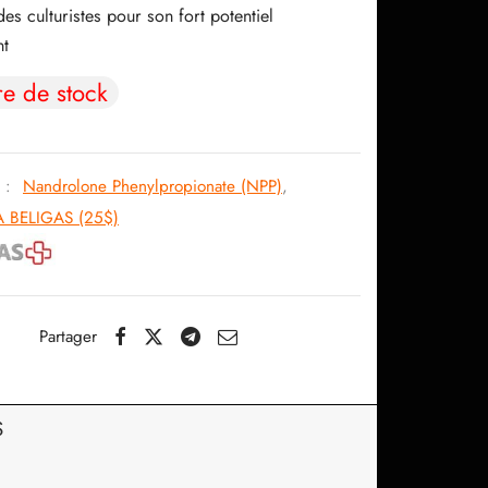
es culturistes pour son fort potentiel
91.91$.
70.08$.
nt
re de stock
s :
Nandrolone Phenylpropionate (NPP)
,
A BELIGAS (25$)
Partager
S