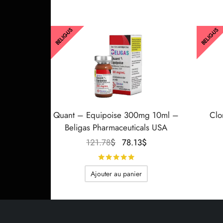
BELIG-US
BELIG-US
Quant – Equipoise 300mg 10ml –
Clo
Beligas Pharmaceuticals USA
Le prix
Le prix
121.78
$
78.13
$
initial
actuel
Note
sur 5
était :
est :
Ajouter au panier
121.78$.
78.13$.