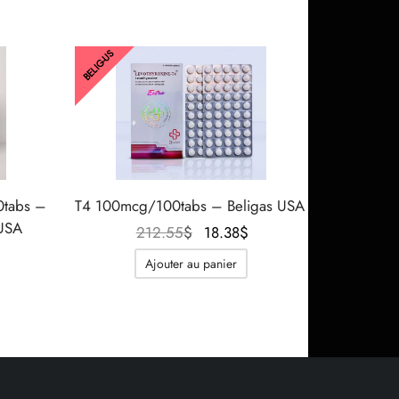
BELIG-US
0tabs –
T4 100mcg/100tabs – Beligas USA
 USA
Le prix
Le prix
212.55
$
18.38
$
Le prix
initial
actuel
Ajouter au panier
actuel
était :
est :
est :
212.55$.
18.38$.
193.02$.