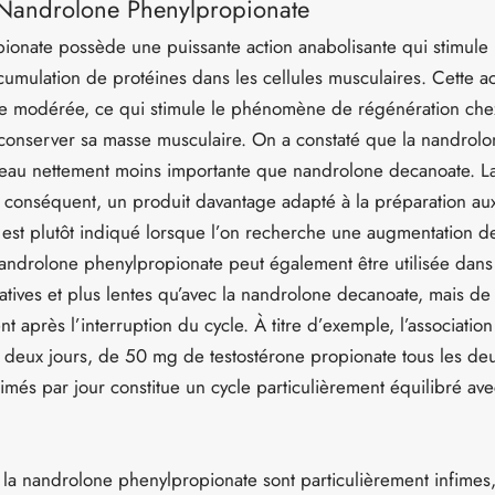
e Nandrolone Phenylpropionate
onate possède une puissante action anabolisante qui stimule 
umulation de protéines dans les cellules musculaires. Cette ac
modérée, ce qui stimule le phénomène de régénération chez l’
conserver sa masse musculaire. On a constaté que la nandrol
 d’eau nettement moins importante que nandrolone decanoate. 
 conséquent, un produit davantage adapté à la préparation aux
st plutôt indiqué lorsque l’on recherche une augmentation de
 nandrolone phenylpropionate peut également être utilisée dans
catives et plus lentes qu’avec la nandrolone decanoate, mais de
ent après l’interruption du cycle. À titre d’exemple, l’associa
 deux jours, de 50 mg de testostérone propionate tous les deu
és par jour constitue un cycle particulièrement équilibré avec
e la nandrolone phenylpropionate sont particulièrement infimes