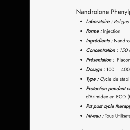
Nandrolone Phenyl
Laboratoire :
Beligas
Forme :
Injection
Ingrédients :
Nandrol
Concentration :
150
Présentation :
Flaco
Dosage :
100 – 400
Type :
C
ycle de stab
Protection pendant c
d’Arimidex en EOD (to
Pct post cycle therap
Niveau :
Tous Utilisat