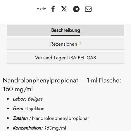
Aktie
IGER / GENETIC 🇪🇺
utamol
notan
epatide (Mounjaro)
IGARTIG 🇪🇺
bolonacetat
F
torelin GnRH
Beschreibung
0
Rezensionen
NON 🇪🇺
es Turinabol
Versand Lager USA BELIGAS
IMA / PHARMACOM INT. 🌍
trol (Stanozolol) Oral
Nandrolonphenylpropionat – 1-ml-Flasche:
150 mg/ml
Labor:
Beligas
Form :
Injektion
Zutaten :
Nandrolonphenylpropionat
Konzentration:
150
mg/ml