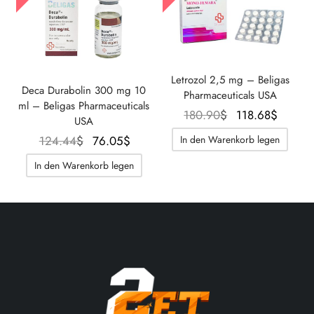
Letrozol 2,5 mg – Beligas
Deca Durabolin 300 mg 10
Pharmaceuticals USA
ml – Beligas Pharmaceuticals
Der
Der
180.90
$
118.68
$
USA
ursprüngliche
aktuel
Der
Der
124.44
$
76.05
$
In den Warenkorb legen
Preis war:
Preis
ursprüngliche
aktuelle
In den Warenkorb legen
180.90$.
beträg
Preis war:
Preis
118.68
124.44$.
beträgt:
76.05$.