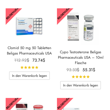
BELGIEN-USA
BELGIEN-USA
Clomid 50 mg 50 Tabletten
Cypo Testosterone Beligas
Beligas Pharmaceuticals USA
Pharmaceuticals USA – 10ml
Der
Der
112.92
$
73.74
$
Flasche
ursprüngliche
aktuelle
Bewertet mit
von 5
Der
Der
93.33
$
55.31
$
Preis war:
Preis
ursprüngliche
aktuelle
In den Warenkorb legen
Bewertet m
112.92$.
beträgt:
Preis war:
Preis
73.74$.
In den Warenkorb legen
93.33$.
beträgt:
55.31$.
BELGIEN-USA
BELGIEN-USA