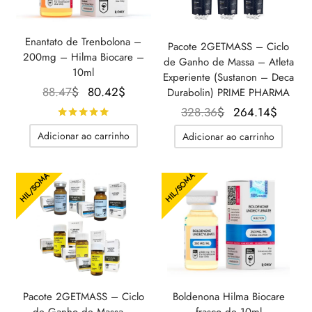
Enantato de Trenbolona –
Pacote 2GETMASS – Ciclo
200mg – Hilma Biocare –
de Ganho de Massa – Atleta
10ml
Experiente (Sustanon – Deca
O
O
88.47
$
80.42
$
Durabolin) PRIME PHARMA
preço
preço
O preço
O pre
328.36
$
264.14
$
Avaliado
de 5
original
atual é:
original
atual 
Adicionar ao carrinho
Adicionar ao carrinho
era:
80.42$.
era:
264.1
88.47$.
328.36$.
HIL/SOMA
HIL/SOMA
Pacote 2GETMASS – Ciclo
Boldenona Hilma Biocare
de Ganho de Massa –
frasco de 10ml