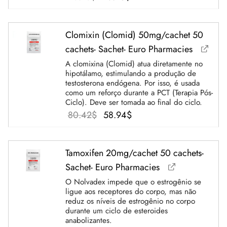
preço
preço
original
atual é:
Clomixin (Clomid) 50mg/cachet 50
era:
70.95$.
cachets- Sachet- Euro Pharmacies
90.76$.
A clomixina (Clomid) atua diretamente no
hipotálamo, estimulando a produção de
testosterona endógena. Por isso, é usada
como um reforço durante a PCT (Terapia Pós-
Ciclo). Deve ser tomada ao final do ciclo.
O
O
80.42
$
58.94
$
preço
preço
original
atual é:
Tamoxifen 20mg/cachet 50 cachets-
era:
58.94$.
Sachet- Euro Pharmacies
80.42$.
O Nolvadex impede que o estrogênio se
ligue aos receptores do corpo, mas não
reduz os níveis de estrogênio no corpo
durante um ciclo de esteroides
anabolizantes.