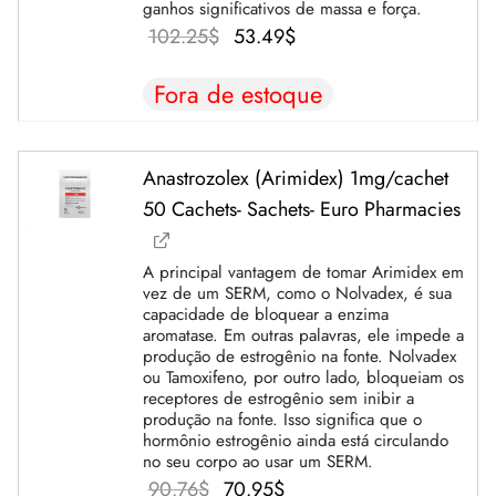
ganhos significativos de massa e força.
O preço
O
102.25
$
53.49
$
original
preço
Fora de estoque
era:
atual é:
102.25$.
53.49$.
Anastrozolex (Arimidex) 1mg/cachet
50 Cachets- Sachets- Euro Pharmacies
A principal vantagem de tomar Arimidex em
vez de um SERM, como o Nolvadex, é sua
capacidade de bloquear a enzima
aromatase. Em outras palavras, ele impede a
produção de estrogênio na fonte. Nolvadex
ou Tamoxifeno, por outro lado, bloqueiam os
receptores de estrogênio sem inibir a
produção na fonte. Isso significa que o
hormônio estrogênio ainda está circulando
no seu corpo ao usar um SERM.
O
O
90.76
$
70.95
$