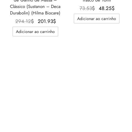
Clássico (Sustanon – Deca
O
O
73.53
$
48.25
$
Durabolin) (Hilma Biocare)
preço
preço
Adicionar ao carrinho
O preço
O preço
294.12
$
201.93
$
original
atual é:
original
atual é:
era:
48.25$
Adicionar ao carrinho
era:
201.93$.
73.53$.
294.12$.