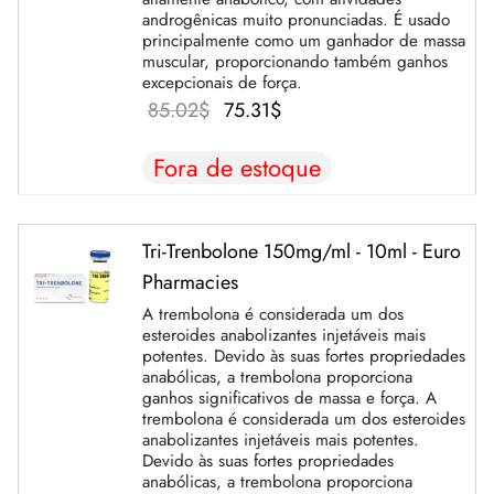
androgênicas muito pronunciadas. É usado
principalmente como um ganhador de massa
IGER / GENETIC 🇪🇺
utamol
notan
epatide (Mounjaro)
muscular, proporcionando também ganhos
excepcionais de força.
O
O
85.02
$
75.31
$
CO 🇪🇺
ato De Estenbolona
F
torelina GnRH
preço
preço
Fora de estoque
NON 🇪🇺
nabol Oral
original
atual é:
era:
75.31$.
IMA / PHARMACOM INT. 🌍
trol (Estanozolol) Oral
85.02$.
Tri-Trenbolone 150mg/ml - 10ml - Euro
Pharmacies
A trembolona é considerada um dos
esteroides anabolizantes injetáveis mais
potentes. Devido às suas fortes propriedades
anabólicas, a trembolona proporciona
ganhos significativos de massa e força. A
trembolona é considerada um dos esteroides
anabolizantes injetáveis mais potentes.
Devido às suas fortes propriedades
anabólicas, a trembolona proporciona