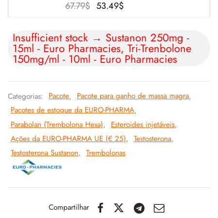
O
O
67.79
$
53.49
$
preço
preço
original
atual é:
Insufficient stock → Sustanon 250mg -
15ml - Euro Pharmacies, Tri-Trenbolone
era:
53.49$.
150mg/ml - 10ml - Euro Pharmacies
67.79$.
Categorias:
Pacote
,
Pacote para ganho de massa magra
,
Pacotes de estoque da EURO-PHARMA
,
Parabolan (Trembolona Hexa)
,
Esteroides injetáveis
,
Ações da EURO-PHARMA UE (€ 25)
,
Testosterona
,
Testosterona Sustanon
,
Trembolonas
Compartilhar