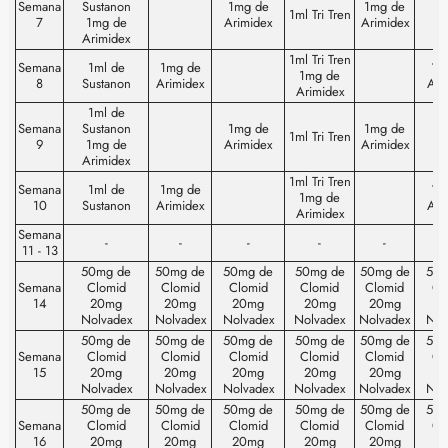
Semana
Sustanon
1mg de
1mg de
1ml Tri Tren
7
1mg de
Arimidex
Arimidex
Arimidex
1ml Tri Tren
Semana
1ml de
1mg de
1m
1mg de
8
Sustanon
Arimidex
Ari
Arimidex
1ml de
Semana
Sustanon
1mg de
1mg de
1ml Tri Tren
9
1mg de
Arimidex
Arimidex
Arimidex
1ml Tri Tren
Semana
1ml de
1mg de
1m
1mg de
10
Sustanon
Arimidex
Ari
Arimidex
Semana
-
-
-
-
-
11 - 13
50mg de
50mg de
50mg de
50mg de
50mg de
50m
Semana
Clomid
Clomid
Clomid
Clomid
Clomid
Cl
14
20mg
20mg
20mg
20mg
20mg
2
Nolvadex
Nolvadex
Nolvadex
Nolvadex
Nolvadex
Nol
50mg de
50mg de
50mg de
50mg de
50mg de
50m
Semana
Clomid
Clomid
Clomid
Clomid
Clomid
Cl
15
20mg
20mg
20mg
20mg
20mg
2
Nolvadex
Nolvadex
Nolvadex
Nolvadex
Nolvadex
Nol
50mg de
50mg de
50mg de
50mg de
50mg de
50m
Semana
Clomid
Clomid
Clomid
Clomid
Clomid
Cl
16
20mg
20mg
20mg
20mg
20mg
2