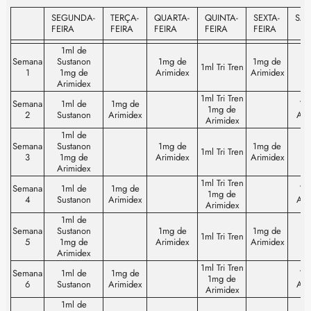
SEGUNDA-
TERÇA-
QUARTA-
QUINTA-
SEXTA-
SÁ
FEIRA
FEIRA
FEIRA
FEIRA
FEIRA
SEGUNDA-
TERÇA-
QUARTA-
QUINTA-
SEXTA-
SÁ
1ml de
FEIRA
FEIRA
FEIRA
FEIRA
FEIRA
Semana
Sustanon
1mg de
1mg de
1ml Tri Tren
1
1mg de
Arimidex
Arimidex
Arimidex
1ml Tri Tren
Semana
1ml de
1mg de
1m
1mg de
2
Sustanon
Arimidex
Ari
Arimidex
1ml de
Semana
Sustanon
1mg de
1mg de
1ml Tri Tren
3
1mg de
Arimidex
Arimidex
Arimidex
1ml Tri Tren
Semana
1ml de
1mg de
1m
1mg de
4
Sustanon
Arimidex
Ari
Arimidex
1ml de
Semana
Sustanon
1mg de
1mg de
1ml Tri Tren
5
1mg de
Arimidex
Arimidex
Arimidex
1ml Tri Tren
Semana
1ml de
1mg de
1m
1mg de
6
Sustanon
Arimidex
Ari
Arimidex
1ml de