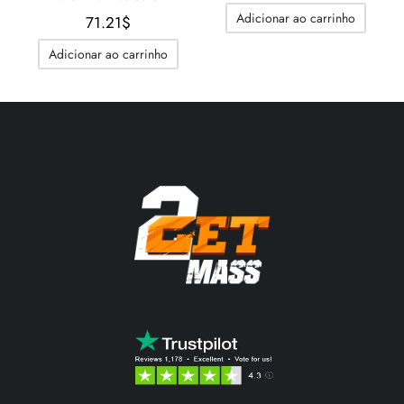
original
preço
Adicionar ao carrinho
71.21
$
era:
atual é
118.31$.
74.66$
Adicionar ao carrinho