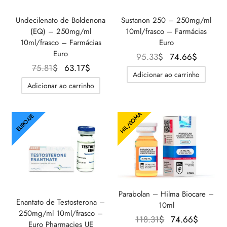
Undecilenato de Boldenona
Sustanon 250 – 250mg/ml
(EQ) – 250mg/ml
10ml/frasco – Farmácias
10ml/frasco – Farmácias
Euro
Euro
O
O
95.33
$
74.66
$
O
O
75.81
$
63.17
$
preço
preço
Adicionar ao carrinho
preço
preço
original
atual é:
Adicionar ao carrinho
original
atual é:
era:
74.66$
era:
63.17$.
95.33$.
HIL/SOMA
75.81$.
EURO-UE
Parabolan – Hilma Biocare –
Enantato de Testosterona –
10ml
250mg/ml 10ml/frasco –
O preço
O
118.31
$
74.66
$
Euro Pharmacies UE