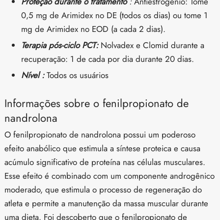
Proteção durante o tratamento
:
Antiestrogênio: Tome
0,5 mg de Arimidex no DE (todos os dias) ou tome 1
mg de Arimidex no EOD (a cada 2 dias).
Terapia pós-ciclo PCT:
Nolvadex e Clomid durante a
recuperação: 1 de cada por dia durante 20 dias.
Nível :
Todos os usuários
Informações sobre o fenilpropionato de
nandrolona
O fenilpropionato de nandrolona possui um poderoso
efeito anabólico que estimula a síntese proteica e causa
acúmulo significativo de proteína nas células musculares.
Esse efeito é combinado com um componente androgênico
moderado, que estimula o processo de regeneração do
atleta e permite a manutenção da massa muscular durante
uma dieta. Foi descoberto que o fenilpropionato de