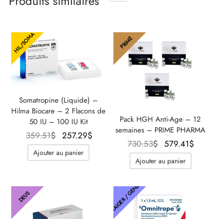
Produits similaires
HIL/SOMA
PRIME
Somatropine (Liquide) –
Hilma Biocare – 2 Flacons de
Pack HGH Anti-Age – 12
50 IU – 100 IU Kit
semaines – PRIME PHARMA
Le prix
Le prix
359.51
$
257.29
$
Le prix
Le pr
730.53
$
579.41
$
initial
actuel
Ajouter au panier
initial
actue
était :
est :
Ajouter au panier
était :
est :
359.51$.
257.29$.
730.53$.
579.4
THAIGER / GENETIC
DEUS