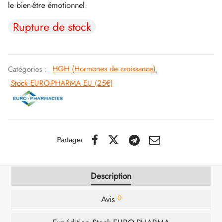
le bien-être émotionnel.
IGER / GENETIC 🇪🇺
utamol
notan
epatide (Mounjaro)
Rupture de stock
QUE 🇪🇺
bolone Acetate
F
torelin GnRH
Catégories :
HGH (Hormones de croissance)
,
NON 🇪🇺
nabol Oral
Stock EURO-PHARMA EU (25€)
IMA / PHARMACOM INT. 🌍
trol (Stanozolol) Oral
Partager
Description
0
Avis