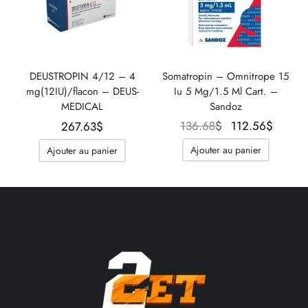
DEUSTROPIN 4/12 – 4
Somatropin – Omnitrope 15
mg(12IU)/flacon – DEUS-
Iu 5 Mg/1.5 Ml Cart. –
MEDICAL
Sandoz
Le prix
Le pr
136.68
$
112.56
$
267.63
$
initial
actue
Ajouter au panier
Ajouter au panier
était :
est :
136.68$.
112.5