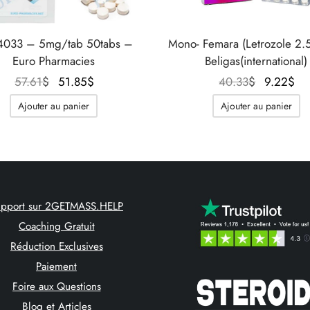
033 – 5mg/tab 50tabs –
Mono- Femara (Letrozole 2
Euro Pharmacies
Beligas(international)
Le prix
Le prix
Le prix
Le
57.61
$
51.85
$
40.33
$
9.22
$
initial
actuel
initial
ac
Ajouter au panier
Ajouter au panier
était :
est :
était :
e
57.61$.
51.85$.
40.33$.
9.
upport sur 2GETMASS.HELP
Coaching Gratuit
Réduction Exclusives
Paiement
Foire aux Questions
Blog et Articles