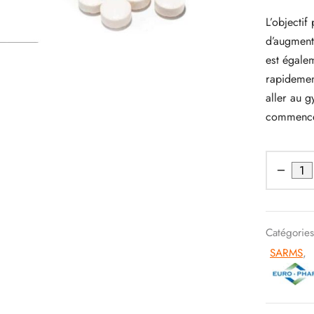
L’objecti
d’augmente
est égale
rapidemen
aller au 
commencer
Catégorie
SARMS
,