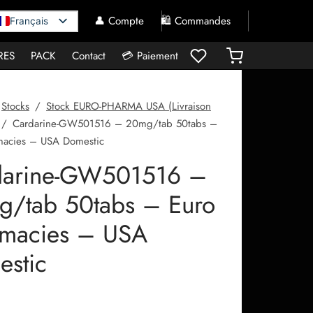
👤 Compte
🛍️ Commandes
Français
RES
PACK
Contact
💳 Paiement
Stocks
/
Stock EURO-PHARMA USA (Livraison
/
Cardarine-GW501516 – 20mg/tab 50tabs –
macies – USA Domestic
darine-GW501516 –
/tab 50tabs – Euro
rmacies – USA
stic