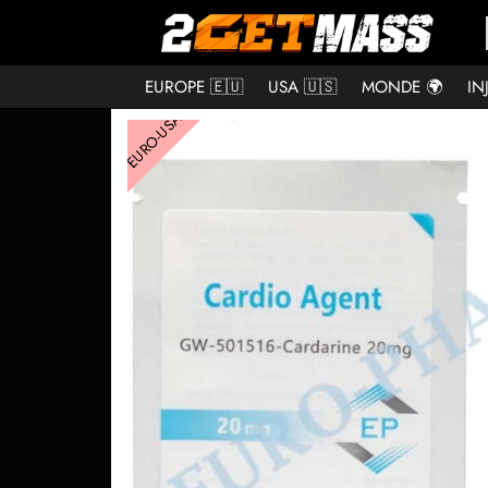
EUROPE 🇪🇺
USA 🇺🇸
MONDE 🌍
IN
EURO-USA