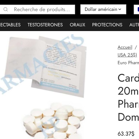
Recherche
pour :
JECTABLES
TESTOSTERONES
ORAUX
PROTECTIONS
AUT
Accueil
/
USA 25$)
Euro Phar
Car
20mg
Pha
Dome
63.37
$