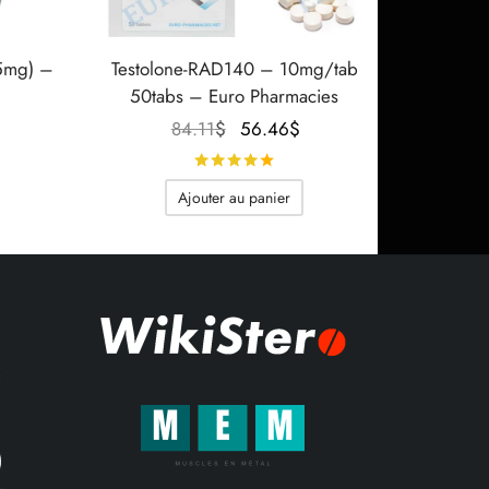
.5mg) –
Testolone-RAD140 – 10mg/tab
50tabs – Euro Pharmacies
 prix
Le prix
Le prix
84.11
$
56.46
$
tuel
initial
actuel
Note
sur 5
st :
était :
est :
Ajouter au panier
22$.
84.11$.
56.46$.