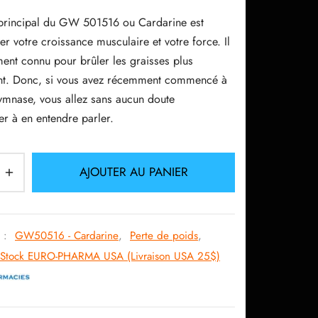
f principal du GW 501516 ou Cardarine est
r votre croissance musculaire et votre force. Il
ment connu pour brûler les graisses plus
t. Donc, si vous avez récemment commencé à
gymnase, vous allez sans aucun doute
 à en entendre parler.
AJOUTER AU PANIER
s :
GW50516 - Cardarine
,
Perte de poids
,
Stock EURO-PHARMA USA (Livraison USA 25$)