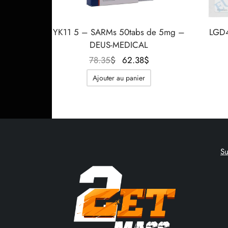
YK11 5 – SARMs 50tabs de 5mg –
LGD4
DEUS-MEDICAL
Le prix
Le prix
78.35
$
62.38
$
initial
actuel
Ajouter au panier
était :
est :
78.35$.
62.38$.
S