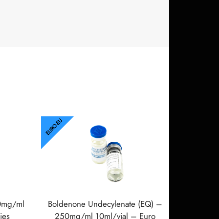
EURO-EU
00mg/ml
Boldenone Undecylenate (EQ) –
ies
250mg/ml 10ml/vial – Euro