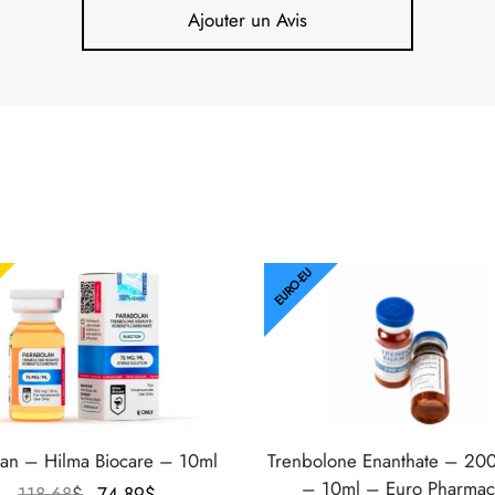
Ajouter un Avis
EURO-EU
lan – Hilma Biocare – 10ml
Trenbolone Enanthate – 2
– 10ml – Euro Pharmac
Le prix
Le prix
118.68
$
74.89
$