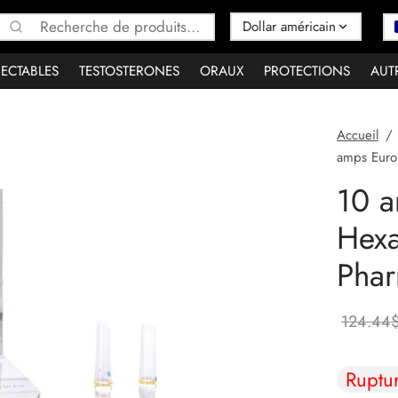
Recherche
pour :
JECTABLES
TESTOSTERONES
ORAUX
PROTECTIONS
AUT
Accueil
/
amps Euro
10 a
Hex
Phar
124.44
Ruptu