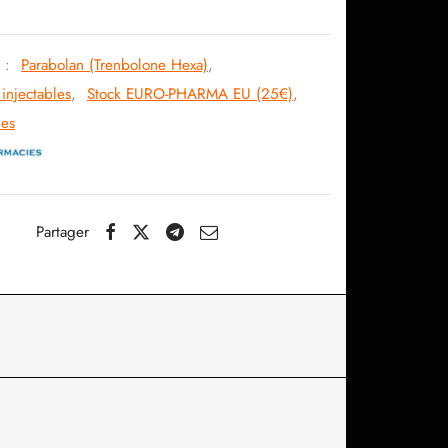
124.44$.
59.91$.
s :
Parabolan (Trenbolone Hexa)
,
 injectables
,
Stock EURO-PHARMA EU (25€)
,
nes
Partager