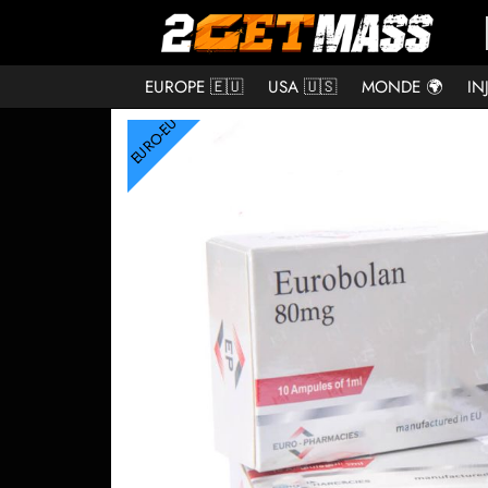
EUROPE 🇪🇺
USA 🇺🇸
MONDE 🌍
IN
EURO-EU