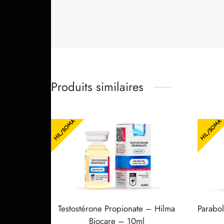
Produits similaires
HIL/SOMA
HIL/SOMA
Testostérone Propionate – Hilma
Parabo
Biocare – 10ml