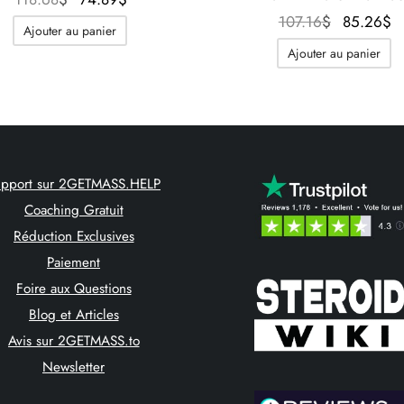
initial
actuel
Le prix
L
107.16
$
85.26
$
Ajouter au panier
était :
est :
initial
Ajouter au panier
118.68$.
74.89$.
était :
107.16$.
8
upport sur 2GETMASS.HELP
Coaching Gratuit
Réduction Exclusives
Paiement
Foire aux Questions
Blog et Articles
Avis sur 2GETMASS.to
Newsletter