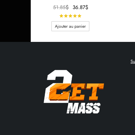
Le prix
Le prix
51.85
$
36.87
$
initial
actuel
Note
sur 5
était :
est :
Ajouter au panier
51.85$.
36.87$.
S