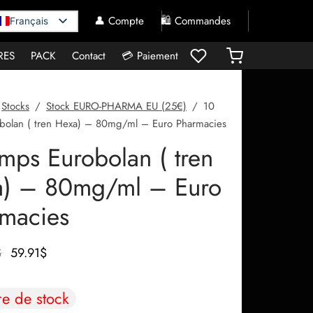
👤 Compte
🛍️ Commandes
Français
RES
PACK
Contact
💳 Paiement
Stocks
/
Stock EURO-PHARMA EU (25€)
/
10
bolan ( tren Hexa) – 80mg/ml – Euro Pharmacies
mps Eurobolan ( tren
a) – 80mg/ml – Euro
macies
Le prix
Le prix
$
59.91
$
initial
actuel
était :
est :
re de stock