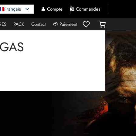
👤 Compte
🛍️ Commandes
Français
RES
PACK
Contact
💳 Paiement
LIGAS