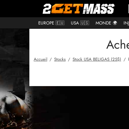
EUROPE 🇪🇺
USA 🇺🇸
MONDE 🌍
IN
Ache
Accueil
/
Stocks
/
Stock USA BELIGAS (25$)
/
P