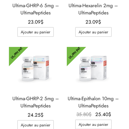
Ultima-GHRP-6 5mg –
Ultima-Hexarelin 2mg –
UltimaPeptides
UltimaPeptides
23.09
$
23.09
$
Ajouter au panier
Ajouter au panier
UL/PH INT
UL/PH INT
Ultima-GHRP-2 5mg –
Ultima-Epithalon 10mg –
UltimaPeptides
UltimaPeptides
Le prix
Le prix
35.80
$
25.40
$
24.25
$
initial
actuel
Ajouter au panier
Ajouter au panier
était :
est :