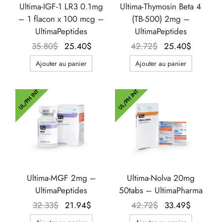
Ultima-IGF-1 LR3 0.1mg
Ultima-Thymosin Beta 4
– 1 flacon x 100 mcg –
(TB-500) 2mg –
UltimaPeptides
UltimaPeptides
Le prix
Le prix
Le prix
Le prix
35.80
$
25.40
$
42.72
$
25.40
$
initial
actuel
initial
actuel
Ajouter au panier
Ajouter au panier
était :
est :
était :
est :
35.80$.
25.40$.
42.72$.
25.40$
UL/PH INT
UL/PH INT
Ultima-MGF 2mg –
Ultima-Nolva 20mg
UltimaPeptides
50tabs – UltimaPharma
Le prix
Le prix
Le prix
Le prix
32.33
$
21.94
$
42.72
$
33.49
$
initial
actuel
initial
actuel