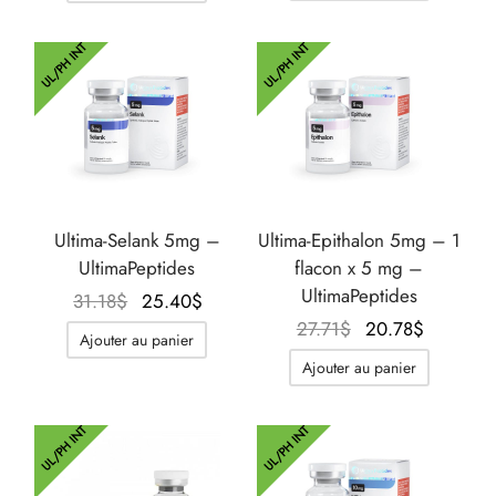
35.80$.
25.40$.
UL/PH INT
UL/PH INT
Ultima-Selank 5mg –
Ultima-Epithalon 5mg – 1
UltimaPeptides
flacon x 5 mg –
UltimaPeptides
Le prix
Le prix
31.18
$
25.40
$
initial
actuel
Le prix
Le prix
27.71
$
20.78
$
Ajouter au panier
était :
est :
initial
actuel
Ajouter au panier
31.18$.
25.40$.
était :
est :
27.71$.
20.78$.
UL/PH INT
UL/PH INT