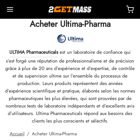
Acheter Ultima-Pharma
ULTIMA Pharmaceuticals
est un laboratoire de confiance qui
s’est forgé une réputation de professionnalisme et de précision
Back
Back
Back
Back
Back
Back
Back
Back
Back
Back
Back
Back
Back
Back
Back
Back
Back
Back
Back
grâce à plus de 20 ans d’expérience et d’expertise, de contrôle
et de supervision ultime sur l’ensemble du processus de
OPE 🇪🇺
 🇺🇸
DE 🌍
ECTABLES
eron (Drostanolone) Injectable
nbolones
TOSTERONES
AUX
 T4 / T6
TECTIONS
RES
ssoires Pour Injection
ides I
ides II
e De Poids
MS
K
act
Paiement
production. Leurs produits représentent des années
d’expérience scientifique et pratique, élaborés selon les normes
pharmaceutiques les plus élevées, qui sont prouvées par de
ition, Livraison & Détail Par Entrepôt
ition, Livraison & Détail Par Entrepôt
ition, Livraison & Détail Par Entrepôt
stosterone Cypionate (DHB)
eron (Drostanolone) Enanthate
bolone Acetate
ostérones Base (Suspension)
rol (Oxymetholone) Oral
ytomel
idex (Anastrozole)
ssoires Pour Injection
ngues Pour Injection Intramusculaire
r
 GRF 1-29
buterol
-105
 Anti Âge
entre De Support
ns De Paiement
nombreux tests de laboratoire indépendants et d’excellents avis
d’utilisateurs. Ultima Pharmaceuticals répond aux besoins des
nticité
nticité
nticité
rol (Oxymetholone) Injection
eron (Drostanolone) Propionate
bolone Base
osterone Crème
ar (Oxandrolone)
evothyroxine
id (Clomiphene)
étique
ngues Pour Injection Sous-Cutanée
157
S-C
ctil (Sibutramine)
0516 – Cardarine
 Endurance
oaching
nir Une Réduction
clients les plus conscients et sélectifs.
ROLEX 🇪🇺
GAS 🇺🇸
GAS INT. 🌍
enone (Equipoise)
bolone Enanthate
ostérone Cypionate
buterol
estane (Aromasin)
Oxygénation Sanguine
Bactériostatique
ocin
utamol
– Ligandrol
 Force
Q – Foire Aux Questions
er Ma Commande
Accueil
/
Acheter Ultima-Pharma