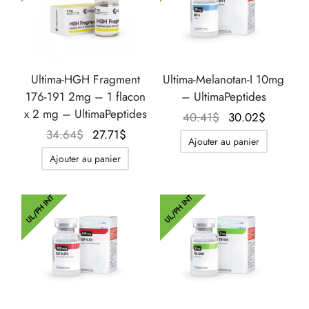
Ultima-HGH Fragment
Ultima-Melanotan-I 10mg
176-191 2mg – 1 flacon
– UltimaPeptides
x 2 mg – UltimaPeptides
Le prix
Le prix
40.41
$
30.02
$
Le prix
Le prix
initial
actuel
34.64
$
27.71
$
Ajouter au panier
initial
actuel
était :
est :
Ajouter au panier
était :
est :
40.41$.
30.02$.
34.64$.
27.71$.
UL/PH INT
UL/PH INT