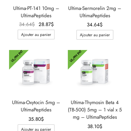
Ultima-PT-141 10mg –
Ultima-Sermorelin 2mg –
UltimaPeptides
UltimaPeptides
Le prix
Le prix
34.64
$
28.87
$
34.64
$
initial
actuel
Ajouter au panier
Ajouter au panier
était :
est :
34.64$.
28.87$.
UL/PH INT
UL/PH INT
Ultima-Oxytocin 5mg –
Ultima-Thymosin Beta 4
UltimaPeptides
(TB-500) 5mg – 1 vial x 5
mg – UltimaPeptides
35.80
$
38.10
$
Ajouter au panier