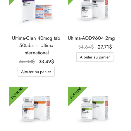
Ultima-Clen 40mcg tab
Ultima-AOD9604 2mg
50tabs – Ultima
Le prix
Le prix
34.64
$
27.71
$
International
initial
actuel
Ajouter au panier
Le prix
Le prix
était :
est :
45.03
$
33.49
$
initial
actuel
34.64$.
27.71$.
Ajouter au panier
était :
est :
45.03$.
33.49$.
UL/PH INT
UL/PH INT