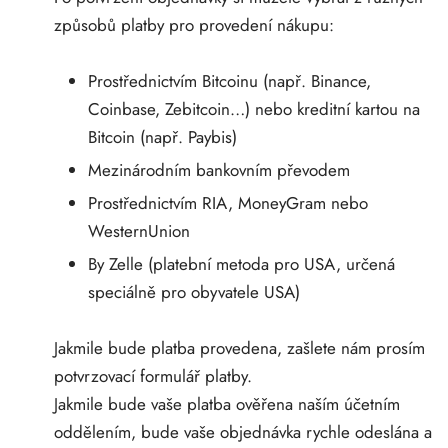
SS-PHARMA 🇪🇺🌍
způsobů platby pro provedení nákupu:
utamol
notan
epatid (Mounjaro)
IGER / GENETIC 🇪🇺
Prostřednictvím Bitcoinu (např. Binance,
bolon Acetát
F
torelin GnRH
Coinbase, Zebitcoin…) nebo kreditní kartou na
INEČNÉ 🇪🇺
Bitcoin (např. Paybis)
rální Turinabol
Mezinárodním bankovním převodem
NON 🇪🇺
Prostřednictvím RIA, MoneyGram nebo
rol (Stanozolol) Perorální
WesternUnion
IMA / PHARMACOM INT. 🌍
By Zelle (platební metoda pro USA, určená
speciálně pro obyvatele USA)
Jakmile bude platba provedena, zašlete nám prosím
potvrzovací formulář platby.
Jakmile bude vaše platba ověřena naším účetním
oddělením, bude vaše objednávka rychle odeslána a