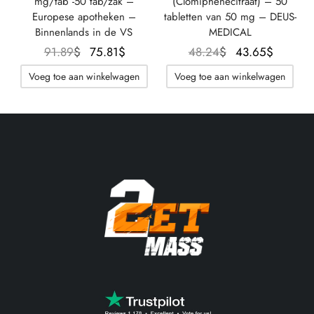
mg/tab -50 tab/zak –
(Clomiphenecitraat) – 50
Europese apotheken –
tabletten van 50 mg – DEUS-
Binnenlands in de VS
MEDICAL
Oorspronkelijke
De
Oorspronkelijke
De
91.89
$
75.81
$
48.24
$
43.65
$
prijs was:
huidige
prijs was:
huidig
Voeg toe aan winkelwagen
Voeg toe aan winkelwagen
91.89$.
prijs is:
48.24$.
prijs is:
75.81$.
43.65$