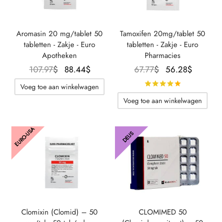
Aromasin 20 mg/tablet 50
Tamoxifen 20mg/tablet 50
tabletten - Zakje - Euro
tabletten - Zakje - Euro
Apotheken
Pharmacies
Oorspronkelijke
De
Oorspronkelijke
De
107.97
$
88.44
$
67.77
$
56.28
$
prijs was:
huidige
prijs was:
huidige
Beoordeeld
Voeg toe aan winkelwagen
107.97$.
prijs is:
67.77$.
prijs is:
Voeg toe aan winkelwagen
88.44$.
56.28$
EURO-USA
DEUS
Clomixin (Clomid) – 50
CLOMIMED 50