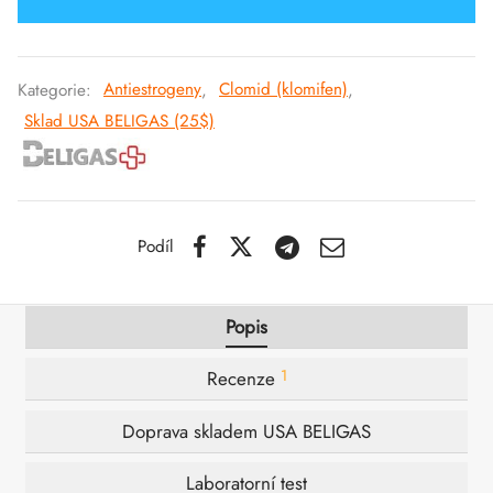
SS-PHARMA 🇪🇺🌍
utamol
notan
epatid (Mounjaro)
IGER / GENETIC 🇪🇺
Kategorie:
Antiestrogeny
,
Clomid (klomifen)
,
bolon Acetát
F
torelin GnRH
Sklad USA BELIGAS (25$)
INEČNÉ 🇪🇺
rální Turinabol
NON 🇪🇺
rol (Stanozolol) Perorální
Podíl
IMA / PHARMACOM INT. 🌍
Popis
1
Recenze
Doprava skladem USA BELIGAS
Laboratorní test