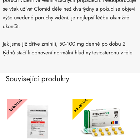
poruch vidění ve velmi vzácných případech. Nedoporučuje
se však užívat Clomid déle než dva týdny a pokud se objeví
výše uvedené poruchy vidění, je nejlepší léčbu okamžitě
ukončit.
Jak jsme již dříve zmínili, 50-100 mg denně po dobu 2
týdnů stačí k obnovení normální hladiny testosteronu v těle.
Související produkty
HIL/SOMA
EURO-USA