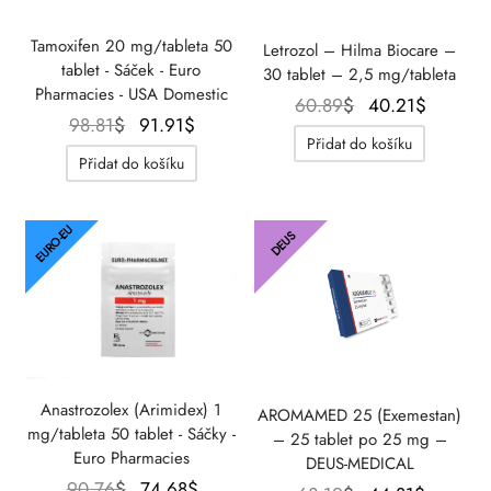
Tamoxifen 20 mg/tableta 50
Letrozol – Hilma Biocare –
tablet - Sáček - Euro
30 tablet – 2,5 mg/tableta
Pharmacies - USA Domestic
Původní
Aktuáln
60.89
$
40.21
$
Původní
Aktuální
98.81
$
91.91
$
cena
cena je
Přidat do košíku
cena
cena
byla:
40.21$
Přidat do košíku
byla:
je:
60.89$.
98.81$.
91.91$.
EURO-EU
DEUS
Anastrozolex (Arimidex) 1
AROMAMED 25 (Exemestan)
mg/tableta 50 tablet - Sáčky -
– 25 tablet po 25 mg –
Euro Pharmacies
DEUS-MEDICAL
Původní
Aktuální
90.76
$
74.68
$