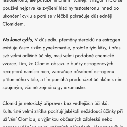
testosteronu, ale působí mnohem rychleji. Vitagon HCG se
používá nejprve ke zvýšení hladiny testosteronu ihned po
ukončení cyklu a poté se v léčbě pokračuje důsledněji
Clomidem.
Na konci cyklu,
V důsledku přeměny steroidů na estrogen
existuje často riziko gynekomastie, protože tyto látky, i přes
své velmi odlišné účinky, mají velmi podobné chemické
vzorce. Tím, že Clomid obsazuje buňky estrogenových
receptorů namísto nich, zabraňuje působení estrogenu
přítomného v těle, a tím pomáhá předcházet účinkům s ním
spojeným, včetně zejména gynekomastie.
Clomid je netoxický přípravek bez vedlejších účinků.
Kulturisté velmi zřídka pociťují jakékoli nežádoucí účinky při
užívání Clomidu, s výjimkou občasných záblesků nebo