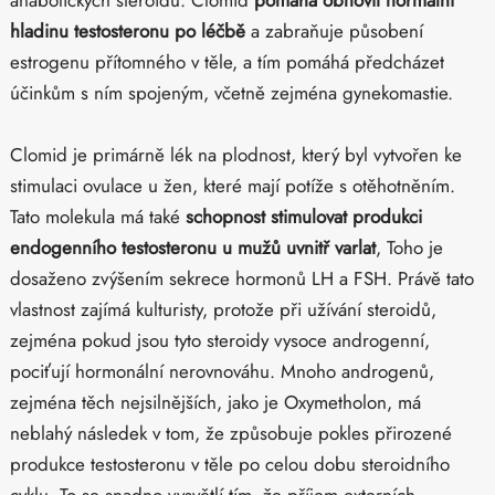
anabolických steroidů. Clomid
pomáhá obnovit normální
hladinu testosteronu po léčbě
a zabraňuje působení
estrogenu přítomného v těle, a tím pomáhá předcházet
účinkům s ním spojeným, včetně zejména gynekomastie.
Clomid je primárně lék na plodnost, který byl vytvořen ke
stimulaci ovulace u žen, které mají potíže s otěhotněním.
Tato molekula má také
schopnost stimulovat produkci
endogenního testosteronu u mužů uvnitř varlat
, Toho je
dosaženo zvýšením sekrece hormonů LH a FSH. Právě tato
vlastnost zajímá kulturisty, protože při užívání steroidů,
zejména pokud jsou tyto steroidy vysoce androgenní,
pociťují hormonální nerovnováhu. Mnoho androgenů,
zejména těch nejsilnějších, jako je Oxymetholon, má
neblahý následek v tom, že způsobuje pokles přirozené
produkce testosteronu v těle po celou dobu steroidního