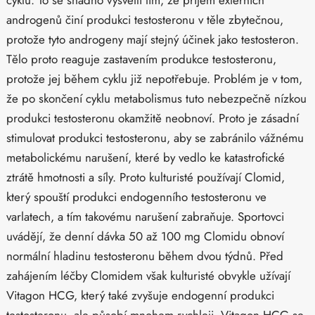
cyklu. To se snadno vysvětlí tím, že příjem externích
androgenů činí produkci testosteronu v těle zbytečnou,
protože tyto androgeny mají stejný účinek jako testosteron.
Tělo proto reaguje zastavením produkce testosteronu,
protože jej během cyklu již nepotřebuje. Problém je v tom,
že po skončení cyklu metabolismus tuto nebezpečně nízkou
produkci testosteronu okamžitě neobnoví. Proto je zásadní
stimulovat produkci testosteronu, aby se zabránilo vážnému
metabolickému narušení, které by vedlo ke katastrofické
ztrátě hmotnosti a síly. Proto kulturisté používají Clomid,
který spouští produkci endogenního testosteronu ve
varlatech, a tím takovému narušení zabraňuje. Sportovci
uvádějí, že denní dávka 50 až 100 mg Clomidu obnoví
normální hladinu testosteronu během dvou týdnů. Před
zahájením léčby Clomidem však kulturisté obvykle užívají
Vitagon HCG, který také zvyšuje endogenní produkci