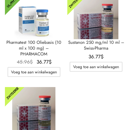
ZWITSERSE
UL/PH INT
Pharmatest 100 Oliebasis (10
Sustanon 250 mg/ml 10 ml –
ml x 100 mg) –
Swiss-Pharma
PHARMACOM
36.77
$
Oorspronkelijke
De
45.96
$
36.77
$
Voeg toe aan winkelwagen
prijs was:
huidige
Voeg toe aan winkelwagen
45.96$.
prijs is:
36.77$.
ZWITSERSE