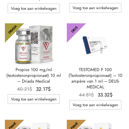
prijs was:
huidig
Voeg toe aan winkelwagen
Voeg toe aan winkelwagen
40.21$.
prijs is:
32.17$
DRIADA
DEUS
Propios 100 mg/ml
TESTOMED P 100
(testosteronpropionaat) 10 ml
(Testosteronpropionaat) – 10
– Driada Medical
ampère van 1 ml – DEUS-
MEDICAL
Oorspronkelijke
De
40.21
$
32.17
$
Oorspronkelijke
De
44.81
$
33.32
$
prijs was:
huidige
Voeg toe aan winkelwagen
prijs was:
huidig
40.21$.
prijs is:
Voeg toe aan winkelwagen
44.81$.
prijs is:
32.17$.
33.32$
PRIME
PRIME