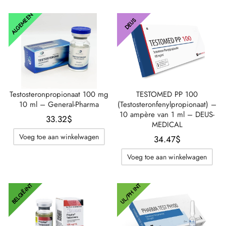
ALGEMEEN
DEUS
Testosteronpropionaat 100 mg
TESTOMED PP 100
10 ml – General-Pharma
(Testosteronfenylpropionaat) –
10 ampère van 1 ml – DEUS-
33.32
$
MEDICAL
Voeg toe aan winkelwagen
34.47
$
Voeg toe aan winkelwagen
BELGIË-INT
UL/PH INT