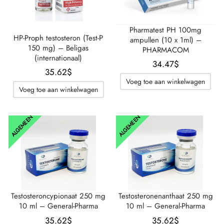
Pharmatest PH 100mg
HP-Proph testosteron (Test-P
ampullen (10 x 1ml) –
150 mg) – Beligas
PHARMACOM
(internationaal)
34.47
$
35.62
$
Voeg toe aan winkelwagen
Voeg toe aan winkelwagen
ALGEMEEN
ALGEMEEN
Testosteroncypionaat 250 mg
Testosteronenanthaat 250 mg
10 ml – General-Pharma
10 ml – General-Pharma
35.62
$
35.62
$