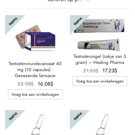
FARMA
FARMA
Testosterongel (zakje van 5
gram) – Healing Pharma
Testosteronundecanoaat 40
mg (10 capsules) -
Oorspronkelijk
De
21.83
$
17.23
$
Genezende farmacie
prijs was:
huidige
Voeg toe aan winkelwagen
Oorspronkelijke
De
22.98
$
16.08
$
21.83$.
prijs is:
prijs was:
huidige
17.23$.
Voeg toe aan winkelwagen
22.98$.
prijs is:
16.08$.
FARMA
FARMA