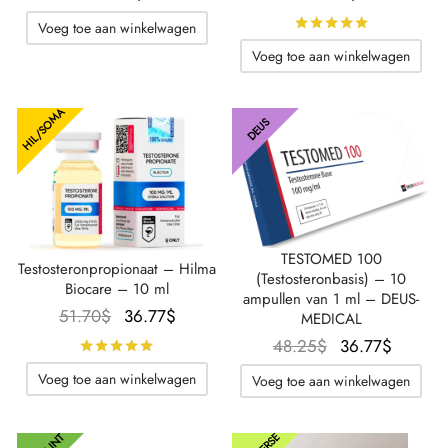
Beoordeel
Voeg toe aan winkelwagen
Voeg toe aan winkelwagen
HIL/SOMA
DEUS
TESTOMED 100
Testosteronpropionaat – Hilma
(Testosteronbasis) – 10
Biocare – 10 ml
ampullen van 1 ml – DEUS-
Oorspronkelijke
De
51.70
$
36.77
$
MEDICAL
prijs was:
huidige
Oorspronkelijk
De
48.25
$
36.77
$
Beoordeeld met
van de 5 sterren
51.70$.
prijs is:
prijs was:
huidig
Voeg toe aan winkelwagen
Voeg toe aan winkelwagen
36.77$.
48.25$.
prijs is
36.77$