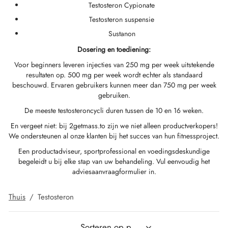
Testosteron Cypionate
Testosteron suspensie
IGER / GENETIC 🇪🇺
utamol
notan
epatide (Mounjaro)
Sustanon
Dosering en toediening:
K 🇪🇺
bolonacetaat
F
torelin GnRH
Voor beginners leveren injecties van 250 mg per week uitstekende
resultaten op. 500 mg per week wordt echter als standaard
NON 🇪🇺
e Turinabol
beschouwd. Ervaren gebruikers kunnen meer dan 750 mg per week
gebruiken.
IMA / PHARMACOM INT. 🌍
trol (Stanozolol) Oraal
De meeste testosteroncycli duren tussen de 10 en 16 weken.
En vergeet niet: bij 2getmass.to zijn we niet alleen productverkopers!
We ondersteunen al onze klanten bij het succes van hun fitnessproject.
Een productadviseur, sportprofessional en voedingsdeskundige
begeleidt u bij elke stap van uw behandeling. Vul eenvoudig het
adviesaanvraagformulier in.
Thuis
/
Testosteron