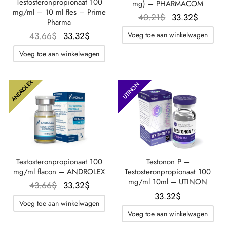
Testosteronpropionaat 100
mg) – PHARMACOM
mg/ml – 10 ml fles – Prime
Oorspronkelijk
De
40.21
$
33.32
$
Pharma
prijs was:
huidig
Oorspronkelijke
De
Voeg toe aan winkelwagen
43.66
$
33.32
$
40.21$.
prijs is:
prijs was:
huidige
33.32$
Voeg toe aan winkelwagen
43.66$.
prijs is:
33.32$.
ANDROLEX
UTINON
Testosteronpropionaat 100
Testonon P –
mg/ml flacon – ANDROLEX
Testosteronpropionaat 100
mg/ml 10ml – UTINON
Oorspronkelijke
De
43.66
$
33.32
$
33.32
$
prijs was:
huidige
Voeg toe aan winkelwagen
43.66$.
prijs is:
Voeg toe aan winkelwagen
33.32$.