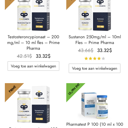
Testosteroncypionaat – 200
Sustanon 250mg/ml – 10ml
mg/ml – 10 ml fles – Prime
Fles – Prime Pharma
Pharma
Oorspronkelijk
De
43.66
$
33.32
$
Oorspronkelijke
De
42.51
$
33.32
$
prijs was:
huidig
Beoordeel
prijs was:
huidige
43.66$.
prijs is
Voeg toe aan winkelwagen
Voeg toe aan winkelwagen
42.51$.
prijs is:
33.32$
33.32$.
UL/PH INT
PRIME
Pharmatest P 100 (10 ml x 100