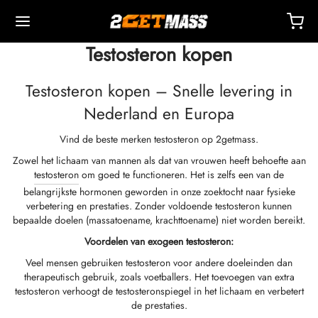
Testosteron kopen
Testosteron kopen – Snelle levering in
Nederland en Europa
Vind de beste merken testosteron op 2getmass.
Back
Back
Back
Back
Back
Back
Back
Back
Back
Back
Back
Back
Back
Back
Back
Back
Back
Back
Back
Zowel het lichaam van mannen als dat van vrouwen heeft behoefte aan
testosteron
om goed te functioneren. Het is zelfs een van de
OPA 🇪🇺
 🇺🇸
ELD 🌍
ECTEERBARE MIDDELEN
eron (Drostanolone) Injectie
nbolonen
TOSTERONEN
NDELINGE
 T4 / T6
CHERMINGEN
DEREN
ctie-Accessoires
iden I
iden II
chtsverlies
MS
act
etaling
belangrijkste hormonen geworden in onze zoektocht naar fysieke
verbetering en prestaties. Zonder voldoende testosteron kunnen
bepaalde doelen (massatoename, krachttoename) niet worden bereikt.
ending, Levering En Verkoop Vanuit Magazijn
ending, Levering En Verkoop Vanuit Magazijn
ending, Levering En Verkoop Vanuit Magazijn
stosteroncypionaat (DHB)
eron (Drostanolone) Enanthate
bolonacetaat
rol (Oxymetholone) Oraal
ytomel
idex (Anastrozol)
tie-Accessoires
ten Voor Intramusculaire Injectie
r
 GRF 1-29
buterol
-105
-Aging Pakket
ndersteuningscentrum
almethoden
osteronbasis (suspensie)
Voordelen van exogeen testosteron:
Veel mensen gebruiken testosteron voor andere doeleinden dan
nticiteit
nticiteit
nticiteit
rol (Oxymetholone) Injectie
eron (Drostanolone) Propionaat
bolon Basis
ar (Oxandrolon)
evothyroxine
id (Clomifene)
eticum
ten Voor Subcutane Injectie
157
RDEN-C
ctil (Sibutramine)
0516 – Cardarine
rance Pakket
oaching
 Korting
osteroncrème
therapeutisch gebruik, zoals voetballers. Het toevoegen van extra
testosteron verhoogt de testosteronspiegel in het lichaam en verbetert
ROLEX 🇪🇺
GAS 🇺🇸
GAS INT. 🌍
enone (Equipoise)
bolone Enanthate
buterol
estaan (Aromasine)
Bloedzuurstofvoorziening
eriostatisch Water
ocine
utamol
– Ligandrol
e Pakket
Q – Veelgestelde Vragen
al Voor Mijn Bestelling
osteron Cypionate
de prestaties.