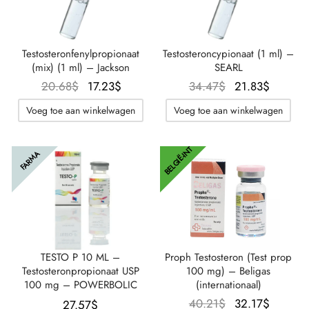
Testosteronfenylpropionaat
Testosteroncypionaat (1 ml) –
(mix) (1 ml) – Jackson
SEARL
Oorspronkelijke
De
Oorspronkelijk
De
20.68
$
17.23
$
34.47
$
21.83
$
prijs was:
huidige
prijs was:
huidig
Voeg toe aan winkelwagen
Voeg toe aan winkelwagen
20.68$.
prijs is:
34.47$.
prijs is:
17.23$.
21.83$
BELGIË-INT
FARMA
TESTO P 10 ML –
Proph Testosteron (Test prop
Testosteronpropionaat USP
100 mg) – Beligas
100 mg – POWERBOLIC
(internationaal)
Oorspronkelijk
De
40.21
$
32.17
$
27.57
$