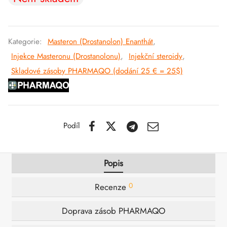
SS-PHARMA 🇪🇺🌍
utamol
notan
epatid (Mounjaro)
IGER / GENETIC 🇪🇺
Kategorie:
Masteron (Drostanolon) Enanthát
,
bolon Acetát
F
torelin GnRH
Injekce Masteronu (Drostanolonu)
,
Injekční steroidy
,
INEČNÉ 🇪🇺
Skladové zásoby PHARMAQO (dodání 25 € = 25$)
rální Turinabol
NON 🇪🇺
rol (Stanozolol) Perorální
IMA / PHARMACOM INT. 🌍
Podíl
Popis
0
Recenze
Doprava zásob PHARMAQO