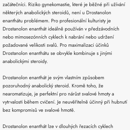
začátečníci. Riziko gynekomastie, které je běžné při užívání
některých anabolických steroidů, není u Drostanolon
enanthátu problémem. Pro profesionální kulturisty je
Drostanolon enanthát ideálně používán v předzávodních
nebo mimosezónních cyklech k nabrání nebo udržení
požadované velikosti svalů. Pro maximalizaci účinků
Drostanolon enanthátu se obvykle kombinuje s jinými
anabolickými steroidy.
Drostanolon enanthát je svým vlastním způsobem
pozoruhodný anabolický steroid. Kromě toho, že
nearomatizuje, je perfektní pro nárůst svalové hmoty a
vytrvalosti během cvičení. Je neuvěřitelně účinný při hubnutí
bez kompromisů ve svalové hmotě.
Drostanolon enanthát lze v dlouhých řezacích cyklech