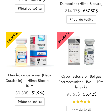
Durabolin) (Hilma Biocare)
cena
cena je:
Přidat do košíku
Původní
Aktuál
814.17
$
687.80
$
byla:
48.50$.
cena
cena j
73.90$.
Přidat do košíku
byla:
687.80
814.17$.
BELGIE-USA
HIL/SOMA
Nandrolon dekaonát (Deca
Cypo Testosteron Beligas
Durabolin) – Hilma Biocare –
Pharmaceuticals USA – 10ml
10 ml
lahvička
Původní
Aktuální
80.83
$
51.96
$
Původní
Aktuáln
93.53
$
55.42
$
cena
cena je:
cena
cena je
Přidat do košíku
Hodnocení
byla:
51.96$.
byla:
55.42$
Přidat do košíku