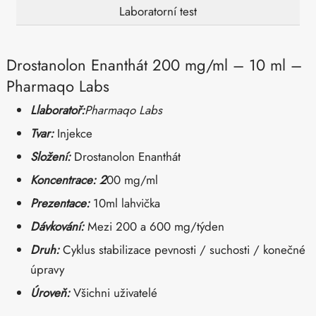
Laboratorní test
Drostanolon Enanthát 200 mg/ml – 10 ml –
Pharmaqo Labs
L
laboratoř:
Pharmaqo Labs
Tvar:
Injekce
Složení:
Drostanolon
Enanthát
Koncentrace: 2
00 mg/ml
Prezentace:
10ml lahvička
Dávkování:
Mezi 200 a 600 mg/týden
Druh:
Cyklus stabilizace pevnosti / suchosti / konečné
úpravy
Úroveň:
Všichni uživatelé