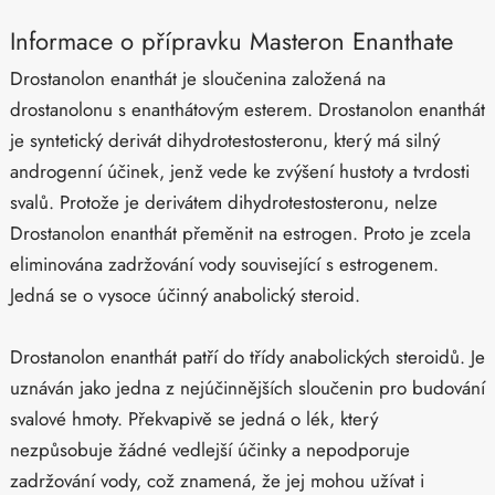
Informace o přípravku Masteron Enanthate
Drostanolon enanthát je sloučenina založená na
drostanolonu s enanthátovým esterem. Drostanolon enanthát
je syntetický derivát dihydrotestosteronu, který má silný
androgenní účinek, jenž vede ke zvýšení hustoty a tvrdosti
svalů. Protože je derivátem dihydrotestosteronu, nelze
Drostanolon enanthát přeměnit na estrogen. Proto je zcela
eliminována zadržování vody související s estrogenem.
Jedná se o vysoce účinný anabolický steroid.
Drostanolon enanthát patří do třídy anabolických steroidů. Je
uznáván jako jedna z nejúčinnějších sloučenin pro budování
svalové hmoty. Překvapivě se jedná o lék, který
nezpůsobuje žádné vedlejší účinky a nepodporuje
zadržování vody, což znamená, že jej mohou užívat i