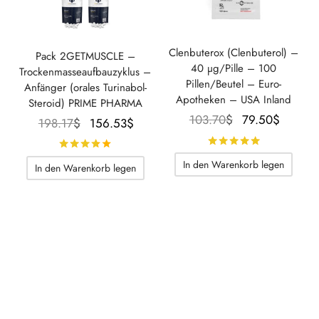
Clenbuterox (Clenbuterol) –
Pack 2GETMUSCLE –
40 µg/Pille – 100
Trockenmasseaufbauzyklus –
Pillen/Beutel – Euro-
Anfänger (orales Turinabol-
Apotheken – USA Inland
Steroid) PRIME PHARMA
Der
Der
103.70
$
79.50
$
Der
Der
198.17
$
156.53
$
ursprüngliche
aktuell
ursprüngliche
aktuelle
Bewertet m
Bewertet mit
von 5
Preis war:
Preis
Preis war:
Preis
In den Warenkorb legen
In den Warenkorb legen
103.70$.
beträgt
198.17$.
beträgt:
79.50$
156.53$.