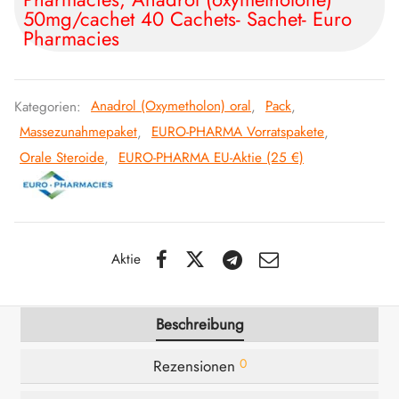
50mg/cachet 40 Cachets- Sachet- Euro
Pharmacies
Kategorien:
Anadrol (Oxymetholon) oral
,
Pack
,
Massezunahmepaket
,
EURO-PHARMA Vorratspakete
,
Orale Steroide
,
EURO-PHARMA EU-Aktie (25 €)
Aktie
Beschreibung
0
Rezensionen