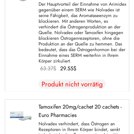
Der Hauptvorteil der Einnahme von Arimidex
gegenüber einem SERM wie Nolvadex ist
IGER / GENETIC 🇪🇺
utamol
notan
epatide (Mounjaro)
seine Fähigkeit, das Aromataseenzym zu
blockieren. Mit anderen Worten, es
verhindert die Östrogenproduktion an der
IGARTIG 🇪🇺
bolonacetat
F
torelin GnRH
Quelle. Nolvadex oder Tamoxifen hingegen
blockieren Östrogenrezeptoren, ohne die
Produktion an der Quelle zu hemmen. Das
NON 🇪🇺
es Turinabol
bedeutet, dass das Östrogenhormon bei der
Einnahme eines SERM weiterhin in Ihrem
IMA / PHARMACOM INT. 🌍
trol (Stanozolol) Oral
Körper zirkuliert.
Der
Der
63.37
$
29.55
$
ursprüngliche
aktuelle
Produkt nicht vorrätig
Preis war:
Preis
63.37$.
beträgt:
29.55$.
Tamoxifen 20mg/cachet 20 cachets -
Euro Pharmacies
Nolvadex verhindert, dass Östrogen an
Rezeptoren in Ihrem Körper bindet, senkt