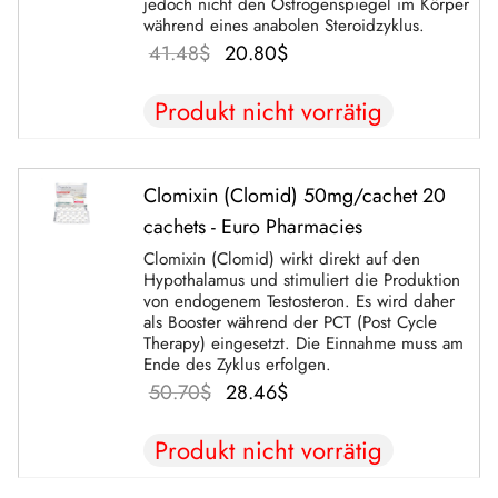
jedoch nicht den Östrogenspiegel im Körper
während eines anabolen Steroidzyklus.
Der
Der
41.48
$
20.80
$
ursprüngliche
aktuelle
Produkt nicht vorrätig
Preis war:
Preis
41.48$.
beträgt:
20.80$.
Clomixin (Clomid) 50mg/cachet 20
cachets - Euro Pharmacies
Clomixin (Clomid) wirkt direkt auf den
Hypothalamus und stimuliert die Produktion
von endogenem Testosteron. Es wird daher
als Booster während der PCT (Post Cycle
Therapy) eingesetzt. Die Einnahme muss am
Ende des Zyklus erfolgen.
Der
Der
50.70
$
28.46
$
ursprüngliche
aktuelle
Produkt nicht vorrätig
Preis war:
Preis
50.70$.
beträgt: