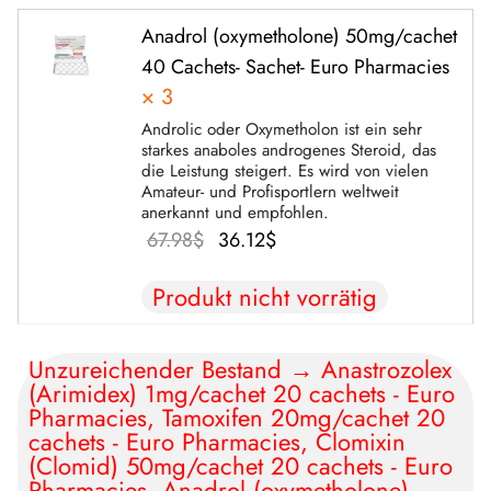
28.46$.
Anadrol (oxymetholone) 50mg/cachet
40 Cachets- Sachet- Euro Pharmacies
× 3
Androlic oder Oxymetholon ist ein sehr
starkes anaboles androgenes Steroid, das
die Leistung steigert. Es wird von vielen
Amateur- und Profisportlern weltweit
anerkannt und empfohlen.
Der
Der
67.98
$
36.12
$
ursprüngliche
aktuelle
Produkt nicht vorrätig
Preis war:
Preis
67.98$.
beträgt:
Unzureichender Bestand → Anastrozolex
36.12$.
(Arimidex) 1mg/cachet 20 cachets - Euro
Pharmacies, Tamoxifen 20mg/cachet 20
cachets - Euro Pharmacies, Clomixin
(Clomid) 50mg/cachet 20 cachets - Euro
Pharmacies, Anadrol (oxymetholone)