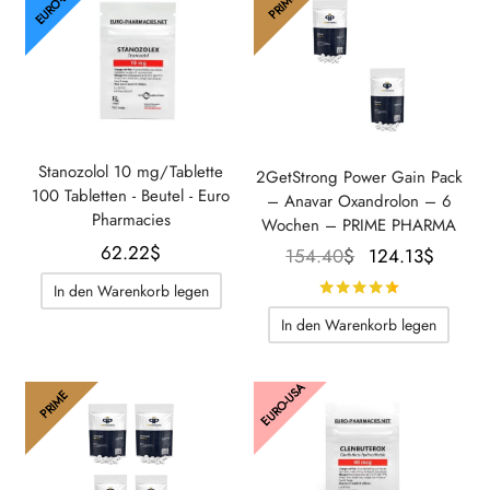
EURO-EU
PRIME
Stanozolol 10 mg/Tablette
2GetStrong Power Gain Pack
100 Tabletten - Beutel - Euro
– Anavar Oxandrolon – 6
Pharmacies
Wochen – PRIME PHARMA
62.22
$
Der
Der
154.40
$
124.13
$
ursprüngliche
aktuel
Bewertet m
In den Warenkorb legen
Preis war:
Prei
In den Warenkorb legen
154.40$.
beträg
124.13
EURO-USA
PRIME