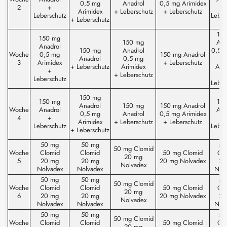
0,5 mg
Anadrol
0,5 mg Arimidex
2
+
Arimidex
+ Leberschutz
+ Leberschutz
Leberschutz
Leber
+ Leberschutz
15
150 mg
150 mg
Ana
Anadrol
150 mg
Anadrol
0,5 
Woche
0,5 mg
150 mg Anadrol
Anadrol
0,5 mg
3
Arimidex
+ Leberschutz
+ Leberschutz
Arimidex
Ari
+
+ Leberschutz
Leberschutz
Leber
150 mg
150 mg
15
Anadrol
150 mg
150 mg Anadrol
Woche
Anadrol
Ana
0,5 mg
Anadrol
0,5 mg Arimidex
4
+
Arimidex
+ Leberschutz
+ Leberschutz
Leberschutz
Leber
+ Leberschutz
50 mg
50 mg
50
50 mg Clomid
Woche
Clomid
Clomid
50 mg Clomid
Cl
20 mg
5
20 mg
20 mg
20 mg Nolvadex
20
Nolvadex
Nolvadex
Nolvadex
Nol
50 mg
50 mg
50
50 mg Clomid
Woche
Clomid
Clomid
50 mg Clomid
Cl
20 mg
6
20 mg
20 mg
20 mg Nolvadex
20
Nolvadex
Nolvadex
Nolvadex
Nol
50 mg
50 mg
50
50 mg Clomid
Woche
Clomid
Clomid
50 mg Clomid
Cl
20 mg