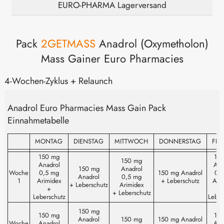
EURO-PHARMA Lagerversand
Pack
2GETMASS
Anadrol (Oxymetholon)
Mass Gainer Euro Pharmacies
4-Wochen-Zyklus + Relaunch
Anadrol Euro Pharmacies Mass Gain Pack
Einnahmetabelle
MONTAG
DIENSTAG
MITTWOCH
DONNERSTAG
FRE
MONTAG
DIENSTAG
MITTWOCH
DONNERSTAG
FRE
150 mg
15
150 mg
Anadrol
Ana
150 mg
Anadrol
Woche
0,5 mg
150 mg Anadrol
0,
Anadrol
0,5 mg
1
Arimidex
+ Leberschutz
Ari
+ Leberschutz
Arimidex
+
+ Leberschutz
Leberschutz
Leber
150 mg
150 mg
15
Anadrol
150 mg
150 mg Anadrol
Woche
Anadrol
Ana