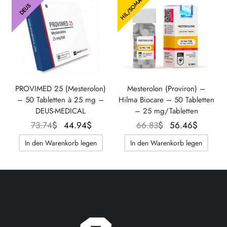
HIL/SOMA
DEUS
PROVIMED 25 (Mesterolon)
Mesterolon (Proviron) –
– 50 Tabletten à 25 mg –
Hilma Biocare – 50 Tabletten
DEUS-MEDICAL
– 25 mg/Tabletten
Der
Der
Der
Der
73.74
$
44.94
$
66.83
$
56.46
$
ursprüngliche
aktuelle
ursprüngliche
aktuell
In den Warenkorb legen
In den Warenkorb legen
Preis war:
Preis
Preis war:
Preis
73.74$.
beträgt:
66.83$.
beträgt
44.94$.
56.46$