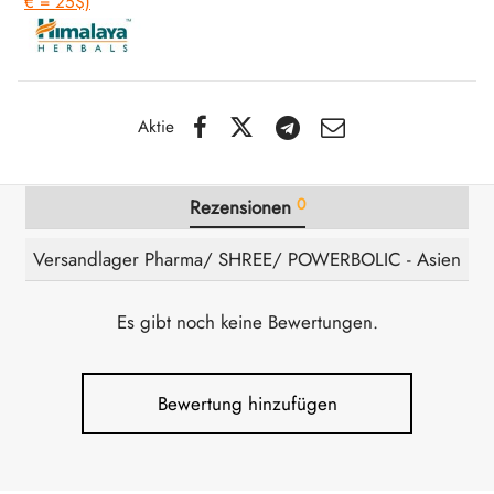
€ = 25$)
IGER / GENETIC 🇪🇺
utamol
notan
epatide (Mounjaro)
IGARTIG 🇪🇺
bolonacetat
F
torelin GnRH
Aktie
NON 🇪🇺
es Turinabol
0
Rezensionen
IMA / PHARMACOM INT. 🌍
trol (Stanozolol) Oral
Versandlager Pharma/ SHREE/ POWERBOLIC - Asien
Es gibt noch keine Bewertungen.
Bewertung hinzufügen