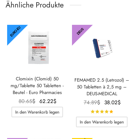
Ähnliche Produkte
EURO-EU
DEUS
Clomixin (Clomid) 50
FEMAMED 2.5 (Letrozol) –
mg/Tablette 50 Tabletten -
50 Tabletten à 2,5 mg –
Beutel - Euro Pharmacies
DEUS-MEDICAL
Der
Der
80.65
$
62.22
$
Der
Der
74.89
$
38.02
$
ursprüngliche
aktuelle
ursprüngliche
aktuelle
In den Warenkorb legen
Bewertet m
Preis war:
Preis
Preis war:
Preis
In den Warenkorb legen
80.65$.
beträgt:
74.89$.
beträgt:
62.22$.
38.02$