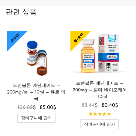
관련 상품
힐/소마
유로-EU
트렌볼론 에난테이트 –
트렌볼론 에난테이트 –
200mg – 힐마 바이오케어
200mg/ml – 10ml – 유로 약
– 10ml
국
원래 가
현재 
88.44
$
80.40
$
원래 가격
현재 가
106.82
$
85.00
$
격은
격은
은
격은
5점 만점
장바구니에 담기
88.44$였
80.40
106.82$였
85.00$입
장바구니에 담기
습니다.
니다.
습니다.
니다.