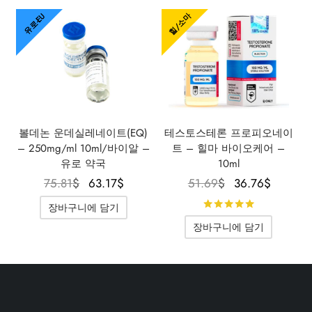
힐/소마
유로-EU
볼데논 운데실레네이트(EQ)
테스토스테론 프로피오네이
– 250mg/ml 10ml/바이알 –
트 – 힐마 바이오케어 –
유로 약국
10ml
원래 가
현재 가
원래 가
현재 
75.81
$
63.17
$
51.69
$
36.76
$
격은
격은
격은
격은
5점 만점
장바구니에 담기
75.81$였
63.17$입
51.69$였
36.76
장바구니에 담기
습니다.
니다.
습니다.
니다.