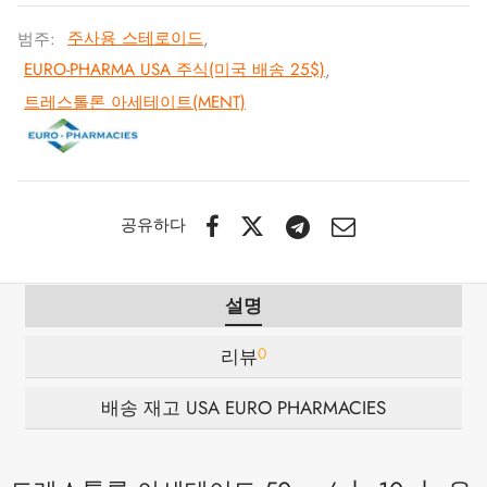
범주:
주사용 스테로이드
,
 / 제네틱 🇪🇺
타몰
노탄
제파티데(문자로)
EURO-PHARMA USA 주식(미국 배송 25$)
,
트레스톨론 아세테이트(MENT)
 🇪🇺
볼론 아세테이트
F
토렐린 GnRH
 🇪🇺
용 투리나볼
마 / 파마콤 인터내셔널 🌍
트롤(스타노졸롤) 경구
공유하다
설명
0
리뷰
배송 재고 USA EURO PHARMACIES