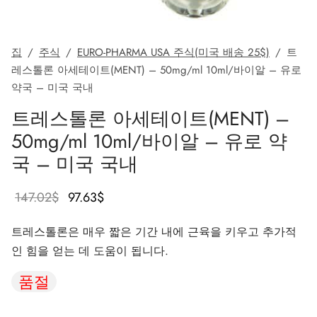
가스 인터네셔널 🌍
파마-미국 🇺🇸
🇺 🌍
 두라볼린(난드롤론 데카노에이트)
볼란(트렌볼론 헥사)
토스테론 에난테이트
 디아나볼(메탄디에논)
/ T4 혼합
G-성선자극호르몬
H(인간 성장 호르몬)
-MGF
 시토멜
2866 – 오스타린
 감량 팩
 블로그
 확인
집
/
주식
/
EURO-PHARMA USA 주식(미국 배송 25$)
/
트
🇺 🌍
 USA 🇺🇸
rma/ SHREE/ POWERBOLIC – 아시아 🇺🇸 🌍
나볼 주사제(메탄디에논)
이트렌
 테스토스테론
테스틴(플루옥시메스테론)
G
이드 I
탈론
41
 레보티록신
-677 – 이부타모렌
 게인 팩
 뉴스레터
 비트코인
레스톨론 아세테이트(MENT) – 50mg/ml 10ml/바이알 – 유로
약국 – 미국 국내
아다 🇪🇺
가스 인터네셔널 🌍
 파마 🇪🇺🌍
로이드 혼합제(주사제)
토스테론 프로피오네이트
드롤(메타스테론)
로졸(페마라)
드 II
P-2
트루티드
트루티드
-140 – 테스톨론
매스 게인 팩
 주문 추적
🪙 신용카드
트레스톨론 아세테이트(MENT) –
마-EU 🇪🇺
마 / 파마콤 인터내셔널 🌍
마 / 파마콤 인터내셔널 🌍
터론(드로스타놀론) 주사제
토스테론 페닐프로피오네이트
로이드 혼합물(경구용)
덱스(타목시펜)
 감량
P-6
크
글루티드(오젬픽)
3 – 마스토린
용 팩
주문 접수 완료
우
50mg/ml 10ml/바이알 – 유로 약
국 – 미국 국내
럴 파마 🇪🇺
rma/ SHREE/ POWERBOLIC – 아시아 🇺🇸 🌍
롤론 페닐프로피오네이트(NPP)
토스테론 수스타논
피닐
비론(메스테롤론)
렐린
글루티드(오젬픽)
제파티데(문자로)
– 안다린
 패키지 사진
MG
원래 가격
현재 가
147.02
$
97.63
$
/ 소마트롭 🇪🇺
모볼란 주사제(메테놀론)
토스테론 운데카노에이트
트렌볼론(경구용)
보호
능 개선제
H-조각
스
9009 – 스테나볼릭
리뷰
리아
은
격은
트레스톨론은 매우 짧은 기간 내에 근육을 키우고 추가적
147.02$였
97.63$입
RMA-EU 🇪🇺
볼론
 T4 / T6
큐탄
모렐린
11 – 미오스틴
 은행 송금
인 힘을 얻는 데 도움이 됩니다.
습니다.
니다.
임파마 🇪🇺
스톨론 아세테이트(MENT)
 프리모볼란(메테놀론 아세테이트)
스
모렐린
신 알파
젤(미국)
품절
 파마 🇪🇺🌍
트롤 주사제(스타노졸롤)
틸(시부트라민)
카르니틴(L-카르니틴)
 베타 TB-500
VENMO(미국)