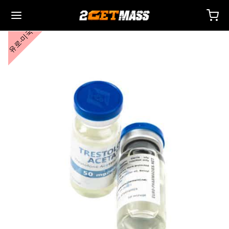
유로-미국
Back
Back
Back
Back
Back
Back
Back
Back
Back
Back
Back
Back
Back
Back
Back
Back
Back
Back
Back
 🇪🇺
 🇺🇸
 🌍
사제
터론(드로스타놀론) 주사제
렌볼론
스토스테론
두
 T4 / T6
호
타
 액세서리
이드 I
이드 II
 감량
름스
락하다
 결제
별 배송, 배달 및 소매
별 배송, 배달 및 소매
별 배송, 배달 및 소매
테스토스테론 시피오네이트(DHB)
테론(드로스타놀론) 에난테이트
볼론 아세테이트
토스테론 베이스(현탁액)
드롤(옥시메톨론) 경구
 시토멜
미덱스(아나스트로졸)
 액세서리
 주사용 주사기
카르
 GRF 1-29
부테롤
-105
에이징 팩
 지원 센터
 방법
성
성
성
드롤(옥시메톨론) 주사
터론(드로스타놀론) 프로피오네이트
볼론 베이스
토스테론 크림
바(옥산드롤론)
 레보티록신
미드(클로미펜)
제
주사용 주사기
157
DS-C
틸(시부트라민)
0516 – 카다린
력 팩
코칭
을 받으세요
로렉스 🇪🇺
가스 🇺🇸
가스 인터네셔널 🌍
논(이퀴포이즈)
볼론 에난테이트
토스테론 시피오네이트
부테롤
메스탄(아로마신)
O 혈액 산소화
수
토신
타몰
D – 리간드롤
 팩
AQ – 자주 묻는 질문
주문에 대한 비용을 지불하세요