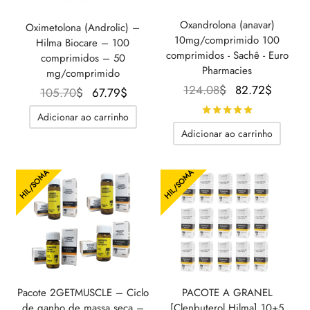
Oxandrolona (anavar)
Oximetolona (Androlic) –
10mg/comprimido 100
Hilma Biocare – 100
comprimidos - Sachê - Euro
comprimidos – 50
Pharmacies
mg/comprimido
O preço
O
124.08
$
82.72
$
O preço
O
105.70
$
67.79
$
original
preço
original
preço
Avaliado
de
Adicionar ao carrinho
era:
atual é
era:
atual é:
Adicionar ao carrinho
124.08$.
82.72$
105.70$.
67.79$.
HIL/SOMA
HIL/SOMA
Pacote 2GETMUSCLE – Ciclo
PACOTE A GRANEL
de ganho de massa seca –
[Clenbuterol Hilma] 10+5