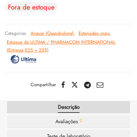
Fora de estoque
IGER / GENETIC 🇪🇺
utamol
notan
epatide (Mounjaro)
CO 🇪🇺
ato De Estenbolona
F
torelina GnRH
Categorias:
Anavar (Oxandrolona)
,
Esteroides orais
,
Estoque da ULTIMA / PHARMACOM INTERNATIONAL
NON 🇪🇺
nabol Oral
(Entrega €25 = 25$)
IMA / PHARMACOM INT. 🌍
trol (Estanozolol) Oral
Compartilhar
Descrição
0
Avaliações
Teste de laboratório