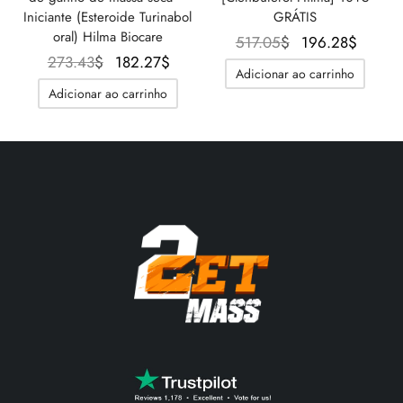
Iniciante (Esteroide Turinabol
GRÁTIS
oral) Hilma Biocare
O preço
O pre
517.05
$
196.28
$
O preço
O preço
273.43
$
182.27
$
original
atual 
Adicionar ao carrinho
original
atual é:
era:
196.2
Adicionar ao carrinho
era:
182.27$.
517.05$.
273.43$.