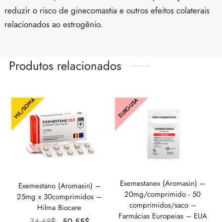
reduzir o risco de ginecomastia e outros efeitos colaterais
relacionados ao estrogênio.
Produtos relacionados
HIL/SOMA
EURO-USA
Exemestanex (Aromasin) –
Exemestano (Aromasin) –
20mg/comprimido - 50
25mg x 30comprimidos –
comprimidos/saco –
Hilma Biocare
Farmácias Europeias – EUA
O
O preço
74.68
$
50.55
$