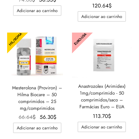
120.64
$
preço
atual é:
Adicionar ao carrinho
original
50.55$.
Adicionar ao carrinho
era:
74.68$.
HIL/SOMA
EURO-USA
Anastrozolex (Arimidex)
Mesterolona (Proviron) –
1mg/comprimido - 50
Hilma Biocare – 50
comprimidos/saco –
comprimidos – 25
Farmácias Euro – EUA
mg/comprimidos
113.70
$
O preço
O
66.64
$
56.30
$
original
preço
Adicionar ao carrinho
Adicionar ao carrinho
era:
atual é: