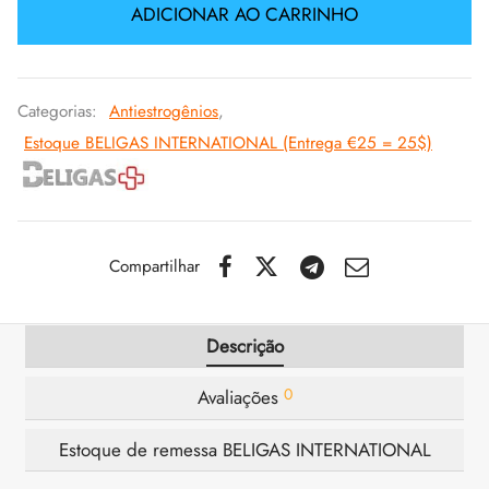
ADICIONAR AO CARRINHO
IGER / GENETIC 🇪🇺
utamol
notan
epatide (Mounjaro)
CO 🇪🇺
ato De Estenbolona
F
torelina GnRH
Categorias:
Antiestrogênios
,
Estoque BELIGAS INTERNATIONAL (Entrega €25 = 25$)
NON 🇪🇺
nabol Oral
IMA / PHARMACOM INT. 🌍
trol (Estanozolol) Oral
Compartilhar
Descrição
0
Avaliações
Estoque de remessa BELIGAS INTERNATIONAL