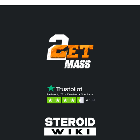
66.64$.
56.30$.