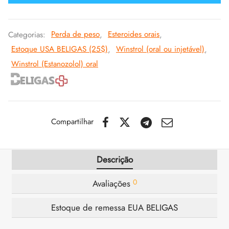
IGER / GENETIC 🇪🇺
utamol
notan
epatide (Mounjaro)
Categorias:
Perda de peso
,
Esteroides orais
,
Estoque USA BELIGAS (25$)
,
Winstrol (oral ou injetável)
,
CO 🇪🇺
ato De Estenbolona
F
torelina GnRH
Winstrol (Estanozolol) oral
NON 🇪🇺
nabol Oral
IMA / PHARMACOM INT. 🌍
trol (Estanozolol) Oral
Compartilhar
Descrição
0
Avaliações
Estoque de remessa EUA BELIGAS