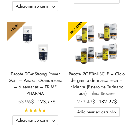
124.08$.
82.72$
era:
232.48$.
Adicionar ao carrinho
303.31$.
HIL/SOMA
PRIME
Pacote 2GetStrong Power
Pacote 2GETMUSCLE – Ciclo
Gain – Anavar Oxandrolona
de ganho de massa seca –
– 6 semanas – PRIME
Iniciante (Esteroide Turinabol
PHARMA
oral) Hilma Biocare
O preço
O preço
O preço
O pre
153.96
$
123.77
$
273.43
$
182.27
$
original
atual é:
original
atual 
Avaliado
de 5
Adicionar ao carrinho
era:
123.77$.
era:
182.2
Adicionar ao carrinho
153.96$.
273.43$.