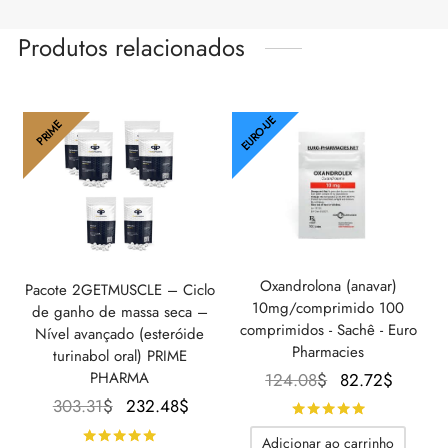
Produtos relacionados
EURO-UE
PRIME
Oxandrolona (anavar)
Pacote 2GETMUSCLE – Ciclo
10mg/comprimido 100
de ganho de massa seca –
comprimidos - Sachê - Euro
Nível avançado (esteróide
Pharmacies
turinabol oral) PRIME
O preço
O
PHARMA
124.08
$
82.72
$
original
preço
O preço
O preço
303.31
$
232.48
$
Avaliado
de
era:
atual é
original
atual é:
Avaliado
de 5
Adicionar ao carrinho