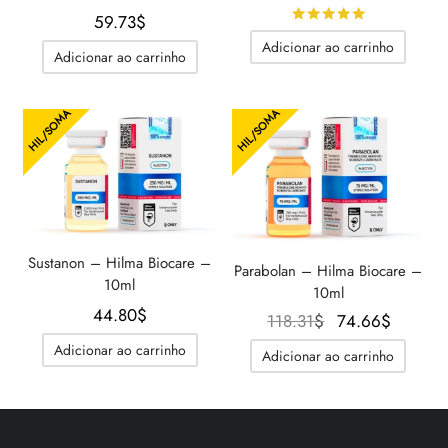
preço
preço
Avaliado
de
59.73
$
original
atual é:
Adicionar ao carrinho
era:
44.80$
Adicionar ao carrinho
56.28$.
HIL/SOMA
HIL/SOMA
Sustanon – Hilma Biocare –
Parabolan – Hilma Biocare –
10ml
10ml
44.80
$
O preço
O
118.31
$
74.66
$
original
preço
Adicionar ao carrinho
Adicionar ao carrinho
era:
atual é
118.31$.
74.66$