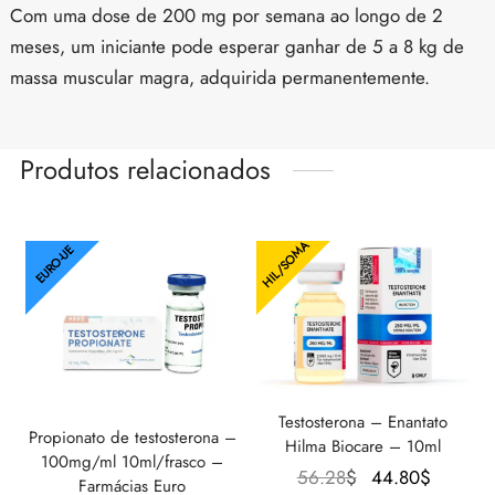
Com uma dose de 200 mg por semana ao longo de 2
meses, um iniciante pode esperar ganhar de 5 a 8 kg de
massa muscular magra, adquirida permanentemente.
Produtos relacionados
HIL/SOMA
EURO-UE
Testosterona – Enantato
Propionato de testosterona –
Hilma Biocare – 10ml
100mg/ml 10ml/frasco –
O
O
56.28
$
44.80
$
Farmácias Euro