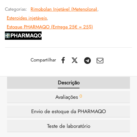
Categorias:
Rimobolan Injetável (Metenolona)
,
IGER / GENETIC 🇪🇺
utamol
notan
epatide (Mounjaro)
Esteroides injetáveis
,
Estoque PHARMAQO (Entrega 25€ = 25$)
CO 🇪🇺
ato De Estenbolona
F
torelina GnRH
NON 🇪🇺
nabol Oral
Compartilhar
IMA / PHARMACOM INT. 🌍
trol (Estanozolol) Oral
Descrição
0
Avaliações
Envio de estoque da PHARMAQO
Teste de laboratório