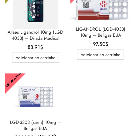
IGER / GENETIC 🇪🇺
utamol
notan
epatide (Mounjaro)
LIGANDROL (LGD-4033)
CO 🇪🇺
ato De Estenbolona
F
torelina GnRH
Allaes Ligandrol 10mg (LGD
10mg – Beligas EUA
4033) – Driada Medical
97.50
$
NON 🇪🇺
nabol Oral
88.91
$
Adicionar ao carrinho
Adicionar ao carrinho
IMA / PHARMACOM INT. 🌍
trol (Estanozolol) Oral
BÉLGICA-EUA
LGD-3303 (sarm) 10mg –
Beligas EUA