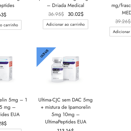
eptides
– Driada Medical
mg/frasc
MED
O
O
36.95
$
30.02
$
63
$
preço
preço
39.26
$
Adicionar ao carrinho
o carrinho
original
atual é:
Adicionar
era:
30.02$.
36.95$.
ULTI-US
elin 5mg – 1
Ultima-CJC sem DAC 5mg
 5 mg –
+ mistura de Ipamorelin
tides EUA
5mg 10mg –
UltimaPeptides EUA
28
$
113.16
$