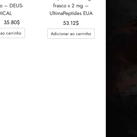
o – DEUS-
frasco x 2 mg –
ICAL
UltimaPeptides EUA
O
O
35.80
$
53.12
$
preço
preço
 ao carrinho
Adicionar ao carrinho
original
atual é:
era:
35.80$.
39.26$.