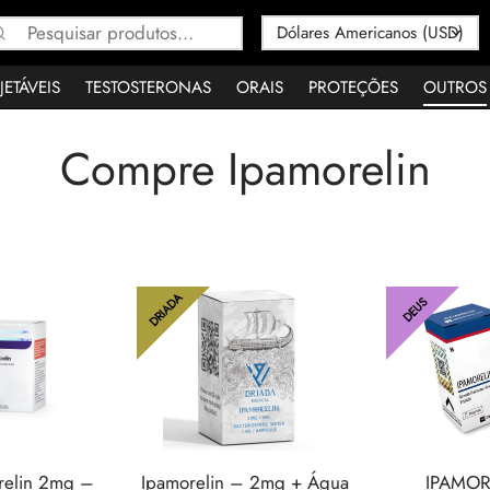
Pesquisar
por:
JETÁVEIS
TESTOSTERONAS
ORAIS
PROTEÇÕES
OUTROS
Compre Ipamorelin
DRIADA
DEUS
relin 2mg –
Ipamorelin – 2mg + Água
IPAMOR