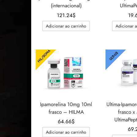
(internacional)
UltimaP
121.24
$
19.
Adicionar ao carrinho
Adicionar a
HIL/SOMA
ULTI-US
Ipamorelina 10mg 10ml
Ultima-Ipamor
frasco – HILMA
frasco x
UltimaPep
64.66
$
69.
Adicionar ao carrinho