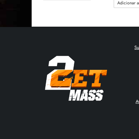
Adicionar a
S
A