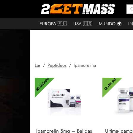
EUROPA 🇪🇺
USA 🇺🇸
MUNDO 🌍
IN
Lar
/
Peptídeos
/
Ipamorelina
BÉLGICA-INT
UL/PH INT
Ipamorelin 5mg – Beligas
Ultima-Ipamo