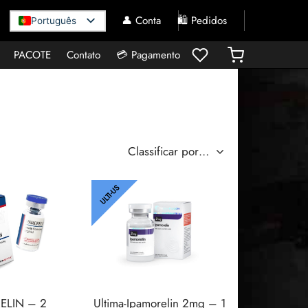
👤 Conta
🛍️ Pedidos
Português
PACOTE
Contato
💳 Pagamento
ULTI-US
ELIN – 2
Ultima-Ipamorelin 2mg – 1