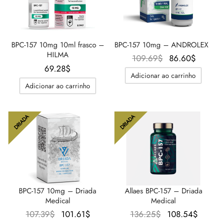
IGER / GENETIC 🇪🇺
utamol
notan
epatide (Mounjaro)
BPC-157 10mg 10ml frasco –
BPC-157 10mg – ANDROLEX
CO 🇪🇺
ato De Estenbolona
F
torelina GnRH
HILMA
O preço
O
109.69
$
86.60
$
69.28
$
original
preç
NON 🇪🇺
nabol Oral
Adicionar ao carrinho
era:
atual é
Adicionar ao carrinho
109.69$.
86.60
IMA / PHARMACOM INT. 🌍
trol (Estanozolol) Oral
DRIADA
DRIADA
BPC-157 10mg – Driada
Allaes BPC-157 – Driada
Medical
Medical
O preço
O preço
O preço
O pr
107.39
$
101.61
$
136.25
$
108.54
$