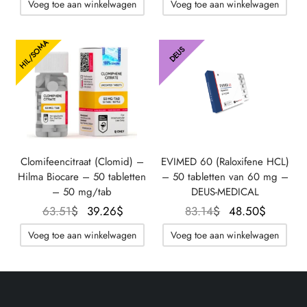
Voeg toe aan winkelwagen
Voeg toe aan winkelwagen
56.58$.
prijs is:
49.65$.
prijs is:
43.88$.
33.49$
HIL/SOMA
DEUS
Clomifeencitraat (Clomid) –
EVIMED 60 (Raloxifene HCL)
Hilma Biocare – 50 tabletten
– 50 tabletten van 60 mg –
– 50 mg/tab
DEUS-MEDICAL
Oorspronkelijke
De
Oorspronkelijke
De
63.51
$
39.26
$
83.14
$
48.50
$
prijs was:
huidige
prijs was:
huidige
Voeg toe aan winkelwagen
Voeg toe aan winkelwagen
63.51$.
prijs is:
83.14$.
prijs is:
39.26$.
48.50$