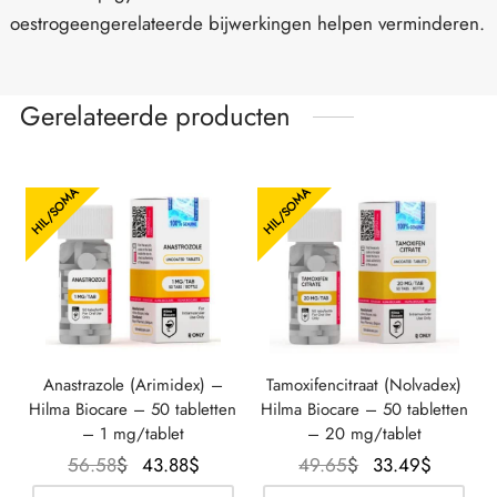
oestrogeengerelateerde bijwerkingen helpen verminderen.
Gerelateerde producten
HIL/SOMA
HIL/SOMA
Anastrazole (Arimidex) –
Tamoxifencitraat (Nolvadex)
Hilma Biocare – 50 tabletten
Hilma Biocare – 50 tabletten
– 1 mg/tablet
– 20 mg/tablet
Oorspronkelijke
De
Oorspronkelijke
De
56.58
$
43.88
$
49.65
$
33.49
$
prijs was:
huidige
prijs was:
huidige