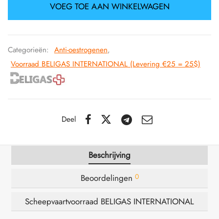
VOEG TOE AAN WINKELWAGEN
IGER / GENETIC 🇪🇺
utamol
notan
epatide (Mounjaro)
K 🇪🇺
bolonacetaat
F
torelin GnRH
Categorieën:
Anti-oestrogenen
,
Voorraad BELIGAS INTERNATIONAL (Levering €25 = 25$)
NON 🇪🇺
e Turinabol
IMA / PHARMACOM INT. 🌍
trol (Stanozolol) Oraal
Deel
Beschrijving
0
Beoordelingen
Scheepvaartvoorraad BELIGAS INTERNATIONAL