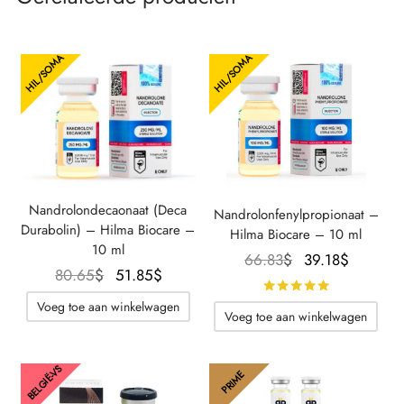
HIL/SOMA
HIL/SOMA
Nandrolondecaonaat (Deca
Nandrolonfenylpropionaat –
Durabolin) – Hilma Biocare –
Hilma Biocare – 10 ml
10 ml
Oorspronkelijke
De
66.83
$
39.18
$
Oorspronkelijke
De
80.65
$
51.85
$
prijs was:
huidige
Beoordeeld
prijs was:
huidige
66.83$.
prijs is:
Voeg toe aan winkelwagen
Voeg toe aan winkelwagen
80.65$.
prijs is:
39.18$.
51.85$.
BELGIË-VS
PRIME