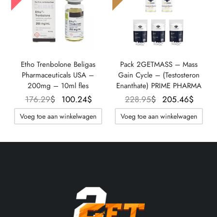
Etho Trenbolone Beligas
Pack 2GETMASS – Mass
Pharmaceuticals USA –
Gain Cycle – (Testosteron
200mg – 10ml fles
Enanthate) PRIME PHARMA
Oorspronkelijke
De
Oorspronkelijke
De
176.29
$
100.24
$
228.95
$
205.46
$
prijs was:
huidige
prijs was:
huid
Voeg toe aan winkelwagen
Voeg toe aan winkelwagen
176.29$.
prijs is:
228.95$.
prijs 
100.24$.
205.4