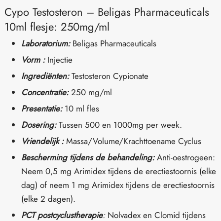
Cypo Testosteron – Beligas Pharmaceuticals
10ml flesje: 250mg/ml
Laboratorium:
Beligas Pharmaceuticals
Vorm :
Injectie
Ingrediënten:
Testosteron Cypionate
Concentratie:
250 mg/ml
Presentatie:
10 ml fles
Dosering:
Tussen 500 en 1000mg per week.
Vriendelijk :
Massa/Volume/Krachttoename Cyclus
Bescherming tijdens de behandeling:
Anti-oestrogeen:
Neem 0,5 mg Arimidex tijdens de erectiestoornis (elke
dag) of neem 1 mg Arimidex tijdens de erectiestoornis
(elke 2 dagen).
PCT postcyclustherapie
:
Nolvadex en Clomid tijdens