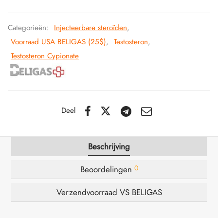
IGER / GENETIC 🇪🇺
utamol
notan
epatide (Mounjaro)
Categorieën:
Injecteerbare steroïden
,
Voorraad USA BELIGAS (25$)
,
Testosteron
,
K 🇪🇺
bolonacetaat
F
torelin GnRH
Testosteron Cypionate
NON 🇪🇺
e Turinabol
IMA / PHARMACOM INT. 🌍
trol (Stanozolol) Oraal
Deel
Beschrijving
0
Beoordelingen
Verzendvoorraad VS BELIGAS