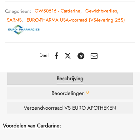
Categorieën:
GW50516 - Cardarine
,
Gewichtsverlies
,
IGER / GENETIC 🇪🇺
utamol
notan
epatide (Mounjaro)
SARMS
,
EURO-PHARMA USA-voorraad (VS-levering 25$)
K 🇪🇺
bolonacetaat
F
torelin GnRH
NON 🇪🇺
e Turinabol
Deel
IMA / PHARMACOM INT. 🌍
trol (Stanozolol) Oraal
Beschrijving
0
Beoordelingen
Verzendvoorraad VS EURO APOTHEKEN
Voordelen van Cardarine: