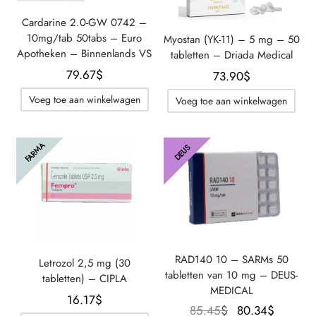
Cardarine 2.0-GW 0742 –
10mg/tab 50tabs – Euro
Myostan (YK-11) – 5 mg – 50
Apotheken – Binnenlands VS
tabletten – Driada Medical
79.67
$
73.90
$
Voeg toe aan winkelwagen
Voeg toe aan winkelwagen
FARMA
DEUS
RAD140 10 – SARMs 50
Letrozol 2,5 mg (30
tabletten van 10 mg – DEUS-
tabletten) – CIPLA
MEDICAL
16.17
$
Oorspronkelijke
De
85.45
$
80.34
$