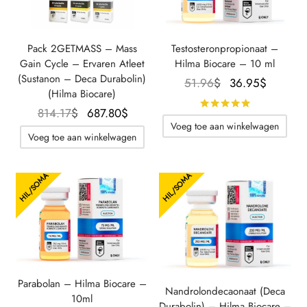
Pack 2GETMASS – Mass
Testosteronpropionaat –
Gain Cycle – Ervaren Atleet
Hilma Biocare – 10 ml
(Sustanon – Deca Durabolin)
Oorspronkelijke
De
51.96
$
36.95
$
(Hilma Biocare)
prijs was:
huidig
Beoordeeld
Oorspronkelijke
De
814.17
$
687.80
$
51.96$.
prijs is:
Voeg toe aan winkelwagen
prijs was:
huidige
36.95$
Voeg toe aan winkelwagen
814.17$.
prijs is:
687.80$.
HIL/SOMA
HIL/SOMA
Parabolan – Hilma Biocare –
Nandrolondecaonaat (Deca
10ml
Durabolin) – Hilma Biocare –