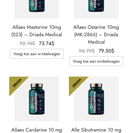
Allaes Mastorine 10mg
Allaes Ostarine 10mg
(S23) – Driada Medical
(MK-2866) – Driada
Medical
Oorspronkelijke
De
92.18
$
73.74
$
prijs was:
huidige
Oorspronkelijke
De
96.79
$
79.50
$
Voeg toe aan winkelwagen
92.18$.
prijs is:
prijs was:
huidige
Voeg toe aan winkelwagen
73.74$.
96.79$.
prijs is:
79.50$.
DRIADA
DRIADA
Allaes Cardarine 10 mg
Alle Sibutramine 10 mg