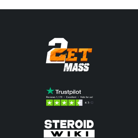
108.31$.
137.11$