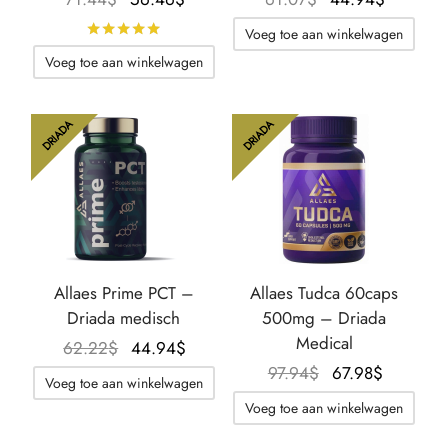
prijs was:
huidige
prijs was:
huidige
Beoordeeld met
van de 5 sterren
Voeg toe aan winkelwagen
71.44$.
prijs is:
61.07$.
prijs is:
Voeg toe aan winkelwagen
56.46$.
44.94$.
DRIADA
DRIADA
Allaes Prime PCT –
Allaes Tudca 60caps
Driada medisch
500mg – Driada
Medical
Oorspronkelijke
De
62.22
$
44.94
$
prijs was:
huidige
Oorspronkelijke
De
97.94
$
67.98
$
Voeg toe aan winkelwagen
62.22$.
prijs is:
prijs was:
huidige
Voeg toe aan winkelwagen
44.94$.
97.94$.
prijs is:
67.98$.