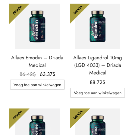
DRIADA
DRIADA
Allaes Emodin – Driada
Allaes Ligandrol 10mg
Medical
(LGD 4033) – Driada
Medical
Oorspronkelijke
De
86.42
$
63.37
$
prijs was:
huidige
88.72
$
Voeg toe aan winkelwagen
86.42$.
prijs is:
Voeg toe aan winkelwagen
63.37$.
DRIADA
DRIADA