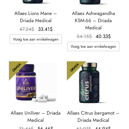
Allaes Lions Mane –
Allaes Ashwagandha
Driada Medical
KSM-66 – Driada
Medical
Oorspronkelijke
De
47.24
$
33.41
$
prijs was:
huidige
Oorspronkelijke
De
54.15
$
40.33
$
Voeg toe aan winkelwagen
47.24$.
prijs is:
prijs was:
huidige
Voeg toe aan winkelwagen
33.41$.
54.15$.
prijs is:
40.33$.
DRIADA
DRIADA
Allaes Uniliver – Driada
Allaes Citrus bergamot –
Medical
Driada Medical
Oorspronkelijke
De
Oorspronkelijke
De
71.44
$
56.46
$
61.07
$
44.94
$