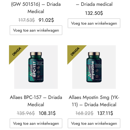
(GW 501516) – Driada
– Driada medical
Medical
132.50
$
Oorspronkelijke
De
117.53
$
91.02
$
Voeg toe aan winkelwagen
prijs was:
huidige
Voeg toe aan winkelwagen
117.53$.
prijs is:
91.02$.
DRIADA
DRIADA
Allaes BPC-157 – Driada
Allaes Myostin 5mg (YK-
Medical
11) – Driada Medical
Oorspronkelijke
De
Oorspronkelijke
De
135.96
$
108.31
$
168.22
$
137.11
$
prijs was:
huidige
prijs was:
huidig
Voeg toe aan winkelwagen
Voeg toe aan winkelwagen
135.96$.
prijs is:
168.22$.
prijs is