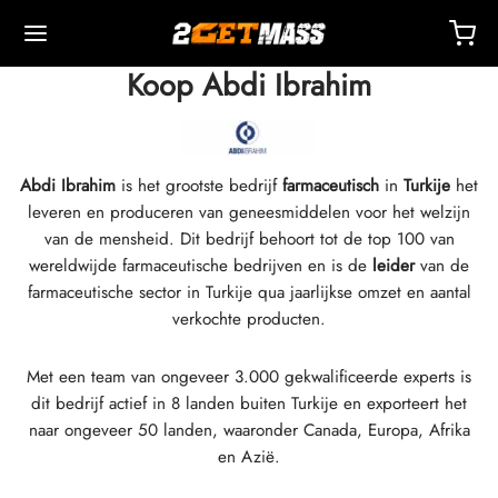
Koop Abdi Ibrahim
Abdi Ibrahim
is het grootste bedrijf
farmaceutisch
in
Turkije
het
leveren en produceren van geneesmiddelen voor het welzijn
Back
Back
Back
Back
Back
Back
Back
Back
Back
Back
Back
Back
Back
Back
Back
Back
Back
Back
Back
van de mensheid. Dit bedrijf behoort tot de top 100 van
wereldwijde farmaceutische bedrijven en is de
leider
van de
farmaceutische sector in Turkije qua jaarlijkse omzet en aantal
OPA 🇪🇺
 🇺🇸
ELD 🌍
ECTEERBARE MIDDELEN
eron (Drostanolone) Injectie
nbolonen
TOSTERONEN
NDELINGE
 T4 / T6
CHERMINGEN
DEREN
ctie-Accessoires
iden I
iden II
chtsverlies
MS
act
etaling
verkochte producten.
ending, Levering En Verkoop Vanuit Magazijn
ending, Levering En Verkoop Vanuit Magazijn
ending, Levering En Verkoop Vanuit Magazijn
stosteroncypionaat (DHB)
eron (Drostanolone) Enanthate
bolonacetaat
osteronbasis (suspensie)
rol (Oxymetholone) Oraal
ytomel
idex (Anastrozol)
tie-Accessoires
ten Voor Intramusculaire Injectie
r
 GRF 1-29
buterol
-105
-Aging Pakket
ndersteuningscentrum
almethoden
Met een team van ongeveer 3.000 gekwalificeerde experts is
dit bedrijf actief in 8 landen buiten Turkije en exporteert het
nticiteit
nticiteit
nticiteit
rol (Oxymetholone) Injectie
eron (Drostanolone) Propionaat
bolon Basis
osteroncrème
ar (Oxandrolon)
evothyroxine
id (Clomifene)
eticum
ten Voor Subcutane Injectie
157
RDEN-C
ctil (Sibutramine)
0516 – Cardarine
rance Pakket
oaching
 Korting
naar ongeveer 50 landen, waaronder Canada, Europa, Afrika
en Azië.
ROLEX 🇪🇺
GAS 🇺🇸
GAS INT. 🌍
enone (Equipoise)
bolone Enanthate
osteron Cypionate
buterol
estaan (Aromasine)
Bloedzuurstofvoorziening
eriostatisch Water
ocine
utamol
– Ligandrol
e Pakket
Q – Veelgestelde Vragen
al Voor Mijn Bestelling