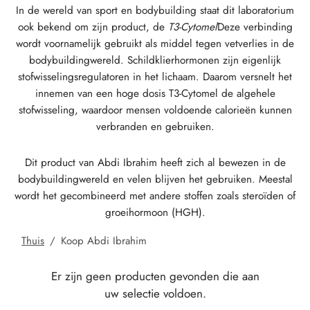
In de wereld van sport en bodybuilding staat dit laboratorium
GAS INT. 🌍
OPHARMA-USA 🇺🇸
 🇪🇺 🌍
 Durabolin (nandrolondecanoaat)
bolan (Trenbolone Hexa)
osteron Enanthate
e Dianabol (Methandienone)
 T3 / T4
-Gonadotropine
(menselijke Groeihormonen)
-MGF
ytomel
866 – Ostarine
chtsverliespakket
log
stig Mijn Betaling
ook bekend om zijn product, de
T3-Cytomel
Deze verbinding
wordt voornamelijk gebruikt als middel tegen vetverlies in de
 🇪🇺 🌍
MA USA 🇺🇸
ma/ SHREE/ POWERBOLIC – Azië 🇺🇸 🌍
abol Injecteerbaar (Methandienone)
ren
e Testosteron
testin (Fluoxymesteron)
G
iden I
halon
41
evothyroxine
77 – Ibutamoren
 Gain-Pakket
ieuwsbrief
tcoin
bodybuildingwereld. Schildklierhormonen zijn eigenlijk
stofwisselingsregulatoren in het lichaam. Daarom versnelt het
ADA 🇪🇺
GAS INT. 🌍
SS-PHARMA 🇪🇺🌍
idmix (injectie)
osteronpropionaat
rdrol (Methasteron)
ozol (Femara)
den II
P-2
rutide
rutide
140 – Testolone
Voor Spiermassa-Toename
olg Mijn Bestelling
 Creditcard
innemen van een hoge dosis T3-Cytomel de algehele
stofwisseling, waardoor mensen voldoende calorieën kunnen
verbranden en gebruiken.
OPHARMA-EU 🇪🇺
IMA / PHARMACOM INT. 🌍
IMA / PHARMACOM INT. 🌍
eron (Drostanolone) Injectie
osteron Fenylpropionaat
oidmix (oraal)
adex (Tamoxifen)
chtsverlies
P-6
nk
glutide (Ozempic)
– Mastorin
wenpakket
stelling Ontvangen
WU
Dit product van Abdi Ibrahim heeft zich al bewezen in de
EMENE FARMACIE 🇪🇺
ma/ SHREE/ POWERBOLIC – Azië 🇺🇸 🌍
rolonfenylpropionaat (NPP)
osteron Sustanon
finil
iron (Mesterolon)
aceutisch
reline
glutide (Ozempic)
epatide (Mounjaro)
 Andarine
kketfoto's
G
bodybuildingwereld en velen blijven het gebruiken. Meestal
wordt het gecombineerd met andere stoffen zoals steroïden of
MA / SOMATROP 🇪🇺
obolan Injecteerbaar (Methenolone)
osteronundecanoaat
yl-Trenbolon (Oraal)
rbescherming
pillen
-Fragment
ax
009 – Stenabolic
oordelingen
A
groeihormoon (HGH).
RMA-EU 🇪🇺
bolonen
 T4 / T6
cutane
morelin
1 – Myostine
ankoverschrijving
Thuis
/
Koop Abdi Ibrahim
ME-PHARMA 🇪🇺
tolonacetaat (MENT)
e Primobolan (Methenolone Acetaat)
MS
orelin
osine Alpha
elle (USA)
Er zijn geen producten gevonden die aan
uw selectie voldoen.
SS-PHARMA 🇪🇺🌍
trol Injecteerbaar (stanozolol)
ctil (Sibutramine)
arnitine (L-Carnitine)
osine Beta TB-500
VENMO (USA)