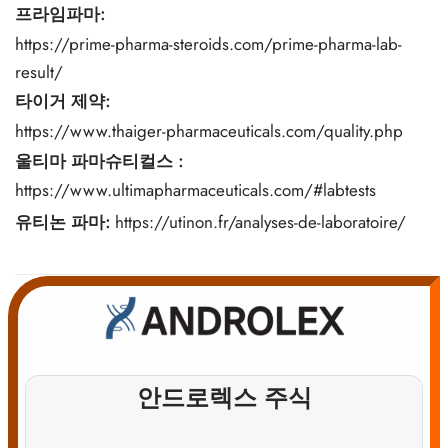
프라임파마:
https://prime-pharma-steroids.com/prime-pharma-lab-
result/
타이거 제약:
https://www.thaiger-pharmaceuticals.com/quality.php
울티마 파마슈티컬스
:
https://www.ultimapharmaceuticals.com/#labtests
유티논 파마:
https://utinon.fr/analyses-de-laboratoire/
안드로렉스 주식