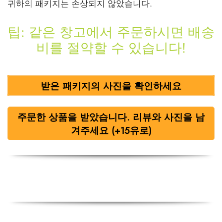
귀하의 패키지는 손상되지 않았습니다.
 / 제네틱 🇪🇺
타몰
노탄
제파티데(문자로)
팁: 같은 창고에서 주문하시면 배송
비를 절약할 수 있습니다!
 🇪🇺
볼론 아세테이트
F
토렐린 GnRH
 🇪🇺
용 투리나볼
받은 패키지의 사진을 확인하세요
마 / 파마콤 인터내셔널 🌍
트롤(스타노졸롤) 경구
주문한 상품을 받았습니다. 리뷰와 사진을 남
겨주세요 (+15유로)