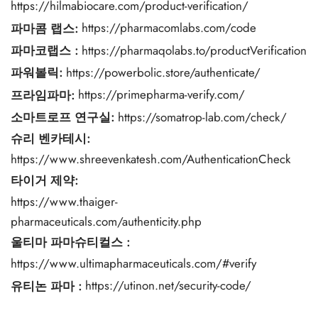
https://hilmabiocare.com/product-verification/
파마콤 랩스:
https://pharmacomlabs.com/code
파마코랩스
:
https://pharmaqolabs.to/productVerification
파워볼릭:
https://powerbolic.store/authenticate/
프라임파마:
https://primepharma-verify.com/
소마트로프 연구실:
https://somatrop-lab.com/check/
슈리 벤카테시:
https://www.shreevenkatesh.com/AuthenticationCheck
타이거 제약:
https://www.thaiger-
pharmaceuticals.com/authenticity.php
울티마 파마슈티컬스
:
https://www.ultimapharmaceuticals.com/#verify
유티논 파마
:
https://utinon.net/security-code/