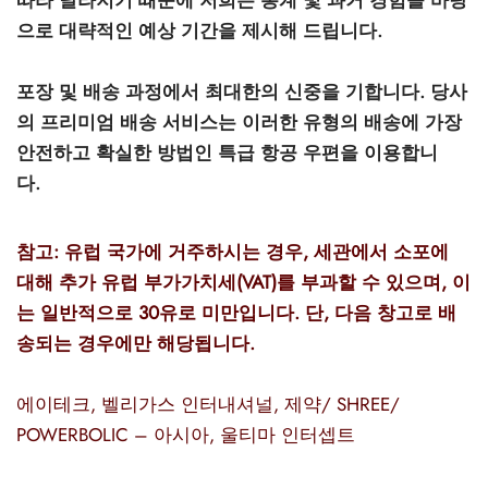
따라 달라지기 때문에 저희는 통계 및 과거 경험을 바탕
으로 대략적인 예상 기간을 제시해 드립니다.
가스 인터네셔널 🌍
파마-미국 🇺🇸
🇺 🌍
 두라볼린(난드롤론 데카노에이트)
볼란(트렌볼론 헥사)
토스테론 에난테이트
 디아나볼(메탄디에논)
/ T4 혼합
G-성선자극호르몬
H(인간 성장 호르몬)
-MGF
 시토멜
2866 – 오스타린
 감량 팩
 블로그
 확인
🇺 🌍
 USA 🇺🇸
rma/ SHREE/ POWERBOLIC – 아시아 🇺🇸 🌍
나볼 주사제(메탄디에논)
이트렌
 테스토스테론
테스틴(플루옥시메스테론)
G
이드 I
탈론
41
 레보티록신
-677 – 이부타모렌
 게인 팩
 뉴스레터
 비트코인
포장 및 배송 과정에서 최대한의 신중을 기합니다. 당사
의 프리미엄 배송 서비스는 이러한 유형의 배송에 가장
아다 🇪🇺
가스 인터네셔널 🌍
 파마 🇪🇺🌍
로이드 혼합제(주사제)
토스테론 프로피오네이트
드롤(메타스테론)
로졸(페마라)
드 II
P-2
트루티드
트루티드
-140 – 테스톨론
매스 게인 팩
 주문 추적
🪙 신용카드
안전하고 확실한 방법인 특급 항공 우편을 이용합니
다.
마-EU 🇪🇺
마 / 파마콤 인터내셔널 🌍
마 / 파마콤 인터내셔널 🌍
터론(드로스타놀론) 주사제
토스테론 페닐프로피오네이트
로이드 혼합물(경구용)
덱스(타목시펜)
 감량
P-6
크
글루티드(오젬픽)
3 – 마스토린
용 팩
주문 접수 완료
우
참고: 유럽 국가에 거주하시는 경우, 세관에서 소포에
럴 파마 🇪🇺
rma/ SHREE/ POWERBOLIC – 아시아 🇺🇸 🌍
롤론 페닐프로피오네이트(NPP)
토스테론 수스타논
피닐
비론(메스테롤론)
렐린
글루티드(오젬픽)
제파티데(문자로)
– 안다린
 패키지 사진
MG
대해 추가 유럽 부가가치세(VAT)를 부과할 수 있으며, 이
는 일반적으로 30유로 미만입니다. 단, 다음 창고로 배
/ 소마트롭 🇪🇺
모볼란 주사제(메테놀론)
토스테론 운데카노에이트
트렌볼론(경구용)
보호
능 개선제
H-조각
스
9009 – 스테나볼릭
리뷰
리아
송되는 경우에만 해당됩니다.
RMA-EU 🇪🇺
볼론
 T4 / T6
큐탄
모렐린
11 – 미오스틴
 은행 송금
에이테크
,
벨리가스 인터내셔널
,
제약/ SHREE/
임파마 🇪🇺
스톨론 아세테이트(MENT)
 프리모볼란(메테놀론 아세테이트)
스
모렐린
신 알파
젤(미국)
POWERBOLIC – 아시아,
울티마 인터셉트
 파마 🇪🇺🌍
트롤 주사제(스타노졸롤)
틸(시부트라민)
카르니틴(L-카르니틴)
 베타 TB-500
VENMO(미국)