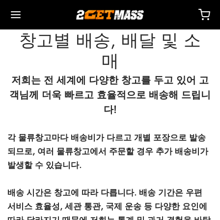
창고별 배송, 배달 및 소
매
저희는 전 세계에 다양한 창고를 두고 있어 고
객님께 더욱 빠르고 효율적으로 배송해 드립니
Back
Back
Back
Back
Back
Back
Back
Back
Back
Back
Back
Back
Back
Back
Back
Back
Back
Back
Back
다!
 🇪🇺
 🇺🇸
 🌍
사제
터론(드로스타놀론) 주사제
렌볼론
스토스테론
두
 T4 / T6
호
타
 액세서리
이드 I
이드 II
 감량
름스
락하다
 결제
각 물류창고마다 배송비가 다르고 개별 포장으로 발송
되므로, 여러 물류창고에서 주문할 경우 추가 배송비가
별 배송, 배달 및 소매
별 배송, 배달 및 소매
별 배송, 배달 및 소매
테스토스테론 시피오네이트(DHB)
테론(드로스타놀론) 에난테이트
볼론 아세테이트
토스테론 베이스(현탁액)
드롤(옥시메톨론) 경구
 시토멜
미덱스(아나스트로졸)
 액세서리
 주사용 주사기
카르
 GRF 1-29
부테롤
-105
에이징 팩
 지원 센터
 방법
발생할 수 있습니다.
성
성
성
드롤(옥시메톨론) 주사
터론(드로스타놀론) 프로피오네이트
볼론 베이스
토스테론 크림
바(옥산드롤론)
 레보티록신
미드(클로미펜)
제
주사용 주사기
157
DS-C
틸(시부트라민)
0516 – 카다린
력 팩
코칭
을 받으세요
배송 시간은 창고에 따라 다릅니다.
배송 기간은 우편
서비스 효율성, 세관 통관, 국제 운송 등 다양한 요인에
로렉스 🇪🇺
가스 🇺🇸
가스 인터네셔널 🌍
논(이퀴포이즈)
볼론 에난테이트
토스테론 시피오네이트
부테롤
메스탄(아로마신)
O 혈액 산소화
수
토신
타몰
D – 리간드롤
 팩
AQ – 자주 묻는 질문
주문에 대한 비용을 지불하세요