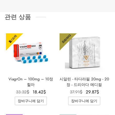
관련 상품
드리아다
힐/소마
ViagrOn – 100mg – 10정
시알린 - 타다라필 20mg - 20
힐마
정 - 드리아다 메디컬
원래 가
현재 가
원래 가
현재 
33.32
$
18.42
$
37.91
$
29.87
$
격은
격은
격은
격은
장바구니에 담기
장바구니에 담기
33.32$였
18.42$입
37.91$였
29.87$
습니다.
니다.
습니다.
니다.