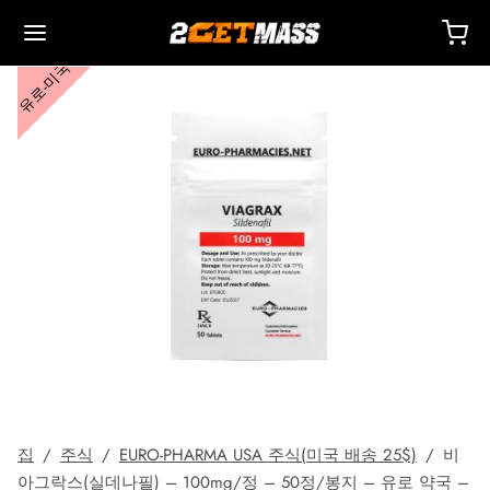
유로-미국
Back
Back
Back
Back
Back
Back
Back
Back
Back
Back
Back
Back
Back
Back
Back
Back
Back
Back
Back
 🇪🇺
 🇺🇸
 🌍
사제
터론(드로스타놀론) 주사제
렌볼론
스토스테론
두
 T4 / T6
호
타
 액세서리
이드 I
이드 II
 감량
름스
락하다
 결제
별 배송, 배달 및 소매
별 배송, 배달 및 소매
별 배송, 배달 및 소매
테스토스테론 시피오네이트(DHB)
테론(드로스타놀론) 에난테이트
볼론 아세테이트
토스테론 베이스(현탁액)
드롤(옥시메톨론) 경구
 시토멜
미덱스(아나스트로졸)
 액세서리
 주사용 주사기
카르
 GRF 1-29
부테롤
-105
에이징 팩
 지원 센터
 방법
성
성
성
드롤(옥시메톨론) 주사
터론(드로스타놀론) 프로피오네이트
볼론 베이스
토스테론 크림
바(옥산드롤론)
 레보티록신
미드(클로미펜)
제
주사용 주사기
157
DS-C
틸(시부트라민)
0516 – 카다린
력 팩
코칭
을 받으세요
집
/
주식
/
EURO-PHARMA USA 주식(미국 배송 25$)
/
비
로렉스 🇪🇺
가스 🇺🇸
가스 인터네셔널 🌍
논(이퀴포이즈)
볼론 에난테이트
토스테론 시피오네이트
부테롤
메스탄(아로마신)
O 혈액 산소화
수
토신
타몰
D – 리간드롤
 팩
AQ – 자주 묻는 질문
주문에 대한 비용을 지불하세요
아그락스(실데나필) – 100mg/정 – 50정/봉지 – 유로 약국 –