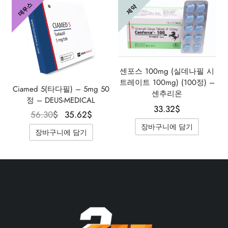
데우스
제약
센포스 100mg (실데나필 시
트레이트 100mg) (100정) –
Ciamed 5(타다필) – 5mg 50
센추리온
정 – DEUS-MEDICAL
33.32
$
원래 가
현재 가
56.30
$
35.62
$
격은
격은
장바구니에 담기
장바구니에 담기
56.30$였
35.62$입
습니다.
니다.