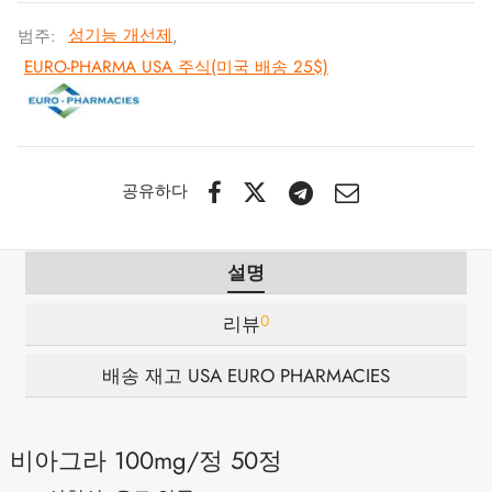
범주:
성기능 개선제
,
 / 제네틱 🇪🇺
타몰
노탄
제파티데(문자로)
EURO-PHARMA USA 주식(미국 배송 25$)
 🇪🇺
볼론 아세테이트
F
토렐린 GnRH
 🇪🇺
용 투리나볼
공유하다
마 / 파마콤 인터내셔널 🌍
트롤(스타노졸롤) 경구
설명
0
리뷰
배송 재고 USA EURO PHARMACIES
비아그라 100mg/정 50정