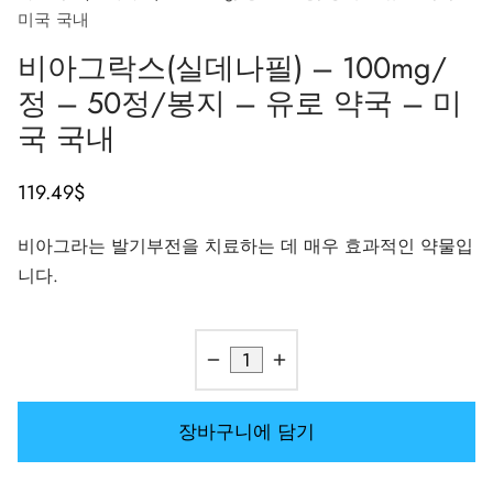
미국 국내
가스 인터네셔널 🌍
파마-미국 🇺🇸
🇺 🌍
 두라볼린(난드롤론 데카노에이트)
볼란(트렌볼론 헥사)
토스테론 에난테이트
 디아나볼(메탄디에논)
/ T4 혼합
G-성선자극호르몬
H(인간 성장 호르몬)
-MGF
 시토멜
2866 – 오스타린
 감량 팩
 블로그
 확인
비아그락스(실데나필) – 100mg/
🇺 🌍
 USA 🇺🇸
rma/ SHREE/ POWERBOLIC – 아시아 🇺🇸 🌍
나볼 주사제(메탄디에논)
이트렌
 테스토스테론
테스틴(플루옥시메스테론)
G
이드 I
탈론
41
 레보티록신
-677 – 이부타모렌
 게인 팩
 뉴스레터
 비트코인
정 – 50정/봉지 – 유로 약국 – 미
국 국내
아다 🇪🇺
가스 인터네셔널 🌍
 파마 🇪🇺🌍
로이드 혼합제(주사제)
토스테론 프로피오네이트
드롤(메타스테론)
로졸(페마라)
드 II
P-2
트루티드
트루티드
-140 – 테스톨론
매스 게인 팩
 주문 추적
🪙 신용카드
119.49
$
마-EU 🇪🇺
마 / 파마콤 인터내셔널 🌍
마 / 파마콤 인터내셔널 🌍
터론(드로스타놀론) 주사제
토스테론 페닐프로피오네이트
로이드 혼합물(경구용)
덱스(타목시펜)
 감량
P-6
크
글루티드(오젬픽)
3 – 마스토린
용 팩
주문 접수 완료
우
비아그라는 발기부전을 치료하는 데 매우 효과적인 약물입
럴 파마 🇪🇺
rma/ SHREE/ POWERBOLIC – 아시아 🇺🇸 🌍
롤론 페닐프로피오네이트(NPP)
토스테론 수스타논
피닐
비론(메스테롤론)
렐린
글루티드(오젬픽)
제파티데(문자로)
– 안다린
 패키지 사진
MG
니다.
/ 소마트롭 🇪🇺
모볼란 주사제(메테놀론)
토스테론 운데카노에이트
트렌볼론(경구용)
보호
능 개선제
H-조각
스
9009 – 스테나볼릭
리뷰
리아
RMA-EU 🇪🇺
볼론
 T4 / T6
큐탄
모렐린
11 – 미오스틴
 은행 송금
장바구니에 담기
임파마 🇪🇺
스톨론 아세테이트(MENT)
 프리모볼란(메테놀론 아세테이트)
스
모렐린
신 알파
젤(미국)
 파마 🇪🇺🌍
트롤 주사제(스타노졸롤)
틸(시부트라민)
카르니틴(L-카르니틴)
 베타 TB-500
VENMO(미국)